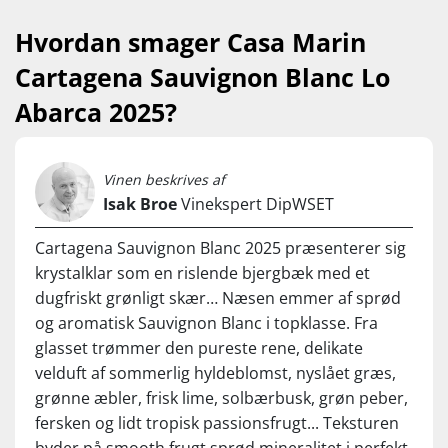
Casa Marin laver tilmed Cartagena på Sancerre-klonen
Hvordan smager Casa Marin
”242”, der giver Sauvignon Blanc med et særligt højt
Cartagena Sauvignon Blanc Lo
kvalitetspotentiale. Og du smager det straks...
Abarca 2025?
Kvaliteten er logisk… Hele to gange er Casa Marin løbet med
hæderen ”Best Sauvignon Blanc in the World". Første gang
ved Concours Mondial du Sauvignon og senest under
Decanter World Wine Awards.
Vinen beskrives af
Isak Broe
Vinekspert DipWSET
Vine på Casa Marins internationale topniveau har normalt
nogle helt anderledes kostbare prisskilte hængende om
Cartagena Sauvignon Blanc 2025 præsenterer sig
halsen. Den attraktive pris skal desværre ses i lyset af, at
krystalklar som en rislende bjergbæk med et
chilensk vineksport er styrtdykket de seneste år med op til
30 %...
dugfriskt grønligt skær… Næsen emmer af sprød
og aromatisk Sauvignon Blanc i topklasse. Fra
Den resulterende afsætningskrise tvinger selv de landets
glasset trømmer den pureste rene, delikate
bedste vinhuse til at falbyde deres topprodukter til absurde
hverdagspriser… Vinderen er dig som forbruger, der får
velduft af sommerlig hyldeblomst, nyslået græs,
enestående god value i dette topglas!
grønne æbler, frisk lime, solbærbusk, grøn peber,
fersken og lidt tropisk passionsfrugt... Teksturen
Nyd den til sprøde salater, fisk og skaldyr, sushi, asparges,
frisk tomat og pikante oste. Servér ved 8-12°C.