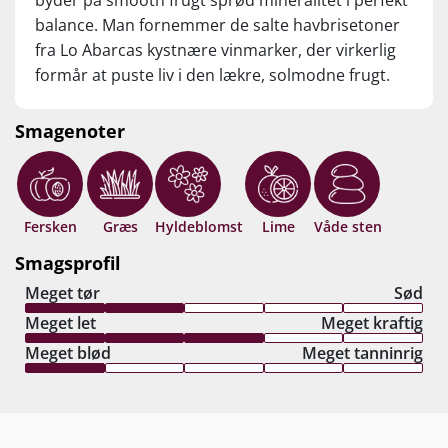
byder på smooth frugt sprød mineralitet i perfekt
balance. Man fornemmer de salte havbrisetoner
fra Lo Abarcas kystnære vinmarker, der virkerlig
formår at puste liv i den lækre, solmodne frugt.
Herligt læskende, mundrensende finish med
tonvis af terroir – perfekte Sauvignon Blanc til
Smagenoter
prisen! Drik nu, eller gem 5-8 år fra høståret.
Fersken
Græs
Hyldeblomst
Lime
Våde sten
Smagsprofil
Meget tør
Sød
Meget let
Meget kraftig
Meget blød
Meget tanninrig