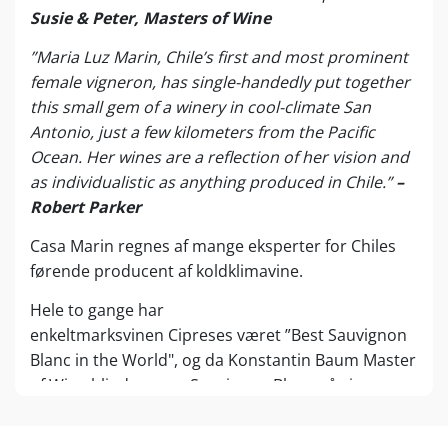
Susie & Peter, Masters of Wine
”Maria Luz Marin, Chile’s first and most prominent
female vigneron, has single-handedly put together
this small gem of a winery in cool-climate San
Antonio, just a few kilometers from the Pacific
Ocean. Her wines are a reflection of her vision and
as individualistic as anything produced in Chile.”
–
Robert Parker
Casa Marin regnes af mange eksperter for Chiles
førende producent af koldklimavine.
Hele to gange har
enkeltmarksvinen Cipreses været ”Best Sauvignon
Blanc in the World", og da Konstantin Baum Master
of Wine blindsmager Sauvignon Blanc på sin
populære Youtube-kanal, sejrer Casa Marin
Cipreses
foran Loiredalens mest berømte