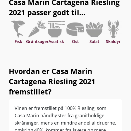
Casa Marin Cartagena Riesling
2021 passer godt til...
Fisk
Grøntsager
Asiatisk
Ost
Salat
Skaldyr
S
Hvordan er Casa Marin
Cartagena Riesling 2021
fremstillet?
Vinen er fremstillet på 100% Riesling, som
Casa Marin håndhøster fra granitholdige
skråninger, mens en mindre andel af druerne,
omkring 40%, kommer fra lavere og mere