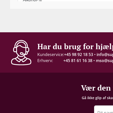
40 %
Proptype
Kork
Emballage
Har du brug for hjæl
6 stk. papkasse
Kundeservice:
+45 98 92 18 53
•
info@su
Erhverv:
+45 81 61 16 38
•
mso@sup
Vær den 
Gå ikke glip af sk
Dit nav