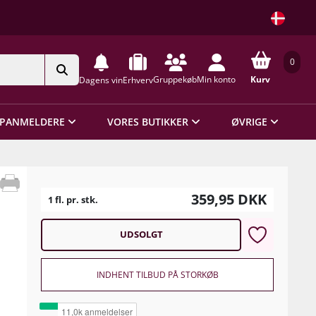
0
Gruppekøb
Min konto
Kurv
Dagens vin
Erhverv
PANMELDERE
VORES BUTIKKER
ØVRIGE
359,95
DKK
1 fl. pr. stk.
UDSOLGT
INDHENT TILBUD PÅ STORKØB