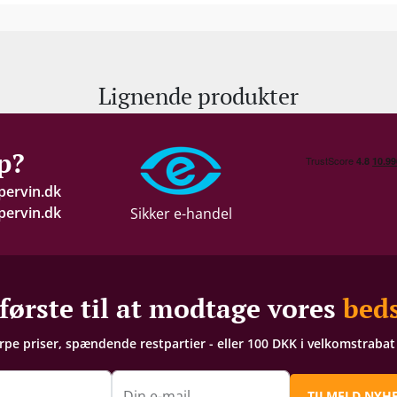
Lignende produkter
p?
pervin.dk
ervin.dk
Sikker e-handel
første til at modtage vores
beds
arpe priser, spændende restpartier - eller 100 DKK i velkomstraba
n
Din e-mail
TILMELD NYH