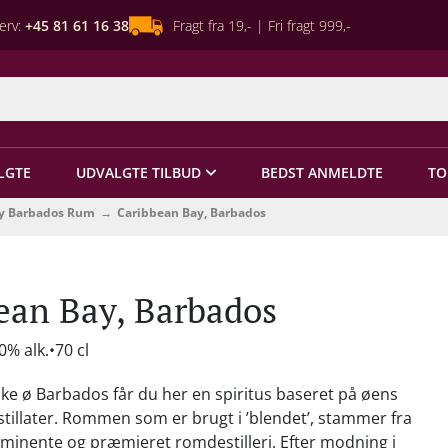
erv:
+45 81 61 16 38
Fragt fra 19,- | Fri fragt 999,-
LGTE
UDVALGTE TILBUD
BEDST ANMELDTE
TO
y Barbados Rum
Caribbean Bay, Barbados
ean Bay, Barbados
0% alk.
70 cl
ske ø Barbados får du her en spiritus baseret på øens
illater. Rommen som er brugt i ’blendet’, stammer fra
minente og præmieret romdestilleri. Efter modning i