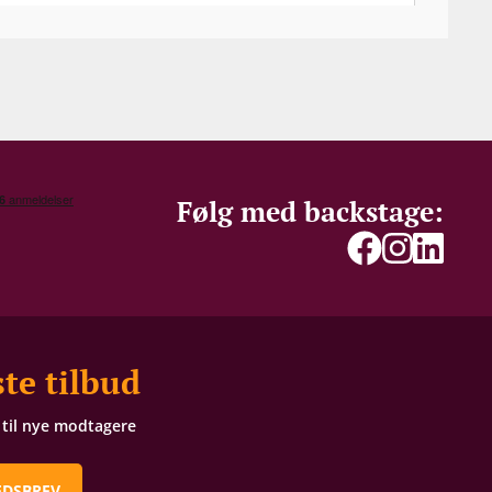
Følg med backstage:
te tilbud
t til nye modtagere
EDSBREV