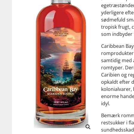
egetræstønder 
yderligere efte
sødmefuld sma
tropisk frugt,
som indbyder t
Caribbean Bay
romprodukter 
samtidig med 
romtyper. Der
Caribien og re
opkaldt efter
kolonialvarer, 
enorme handel
idyl.
Bemærk rommen
restsukker i f
sundhedsskade