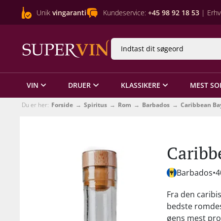
Unik
vingaranti
Kundeservice:
+45 98 92 18 53
| Erhv
VIN
DRUER
KLASSIKERE
MEST SO
Du er her:
Forside
Spiritus
Rom
Barbados
Caribbean Ba
Caribb
Barbados
4
Fra den caribi
bedste romdest
øens mest pro