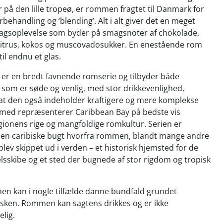
på den lille tropeø, er rommen fragtet til Danmark for
rbehandling og ’blending’. Alt i alt giver det en meget
gsoplevelse som byder på smagsnoter af chokolade,
 citrus, kokos og muscovadosukker. En enestående rom
il endnu et glas.
 er en bredt favnende romserie og tilbyder både
som er søde og venlig, med stor drikkevenlighed,
at den også indeholder kraftigere og mere komplekse
med repræsenterer Caribbean Bay på bedste vis
gionens rige og mangfoldige romkultur. Serien er
 den caribiske bugt hvorfra rommen, blandt mange andre
blev skippet ud i verden – et historisk hjemsted for de
sskibe og et sted der bugnede af stor rigdom og tropisk
 kan i nogle tilfælde danne bundfald grundet
lasken. Rommen kan sagtens drikkes og er ikke
lig.