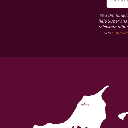
Ved din tilmel
hele Supervins 
relevante tilbu
vores
person