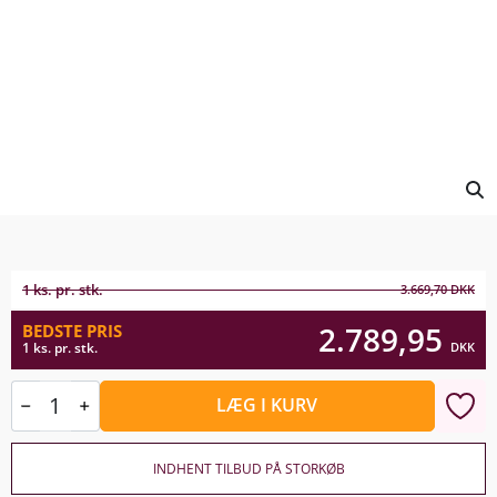
1 ks. pr. stk.
3.669,70
DKK
2.789,95
BEDSTE PRIS
DKK
1 ks. pr. stk.
LÆG I KURV
INDHENT TILBUD PÅ STORKØB