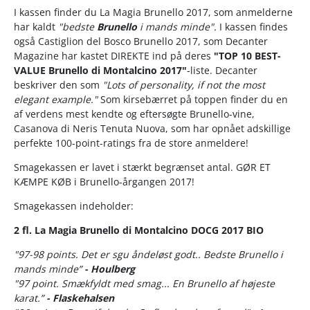
I kassen finder du La Magia Brunello 2017, som anmelderne
har kaldt
"bedste
Brunello
i mands minde".
I kassen findes
også Castiglion del Bosco Brunello 2017, som Decanter
Magazine har kastet DIREKTE ind på deres
"TOP 10 BEST-
VALUE Brunello di Montalcino 2017"
-liste. Decanter
beskriver den som
"Lots of personality, if not the most
elegant example."
Som kirsebærret på toppen finder du en
af verdens mest kendte og eftersøgte Brunello-vine,
Casanova di Neris Tenuta Nuova, som har opnået adskillige
perfekte 100-point-ratings fra de store anmeldere!
Smagekassen er lavet i stærkt begrænset antal. GØR ET
KÆMPE KØB i Brunello-årgangen 2017!
Smagekassen indeholder:
2 fl. La Magia Brunello di Montalcino DOCG 2017 BIO
"97-98 points. Det er sgu åndeløst godt.. Bedste Brunello i
mands minde”
- Houlberg
"97 point. Smækfyldt med smag... En Brunello af højeste
karat.”
- Flaskehalsen