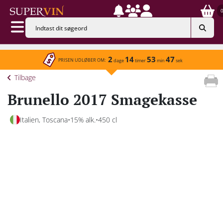
2
14
53
47
PRISEN UDLØBER OM:
dage
timer
min
sek
Tilbage
Brunello 2017 Smagekasse
Italien, Toscana
15% alk.
450 cl