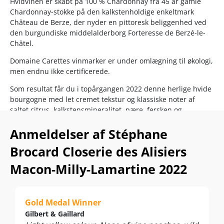
Hvidvinen er skabt på 100 % Chardonnay fra 45 år gamle
Chardonnay-stokke på den kalkstenholdige enkeltmark
Château de Berze, der nyder en pittoresk beliggenhed ved
den burgundiske middelalderborg Forteresse de Berzé-le-
Châtel.
Domaine Carettes vinmarker er under omlægning til økologi,
men endnu ikke certificerede.
Som resultat får du i topårgangen 2022 denne herlige hvide
bourgogne med let cremet tekstur og klassiske noter af
saltet citrus, kalkstensmineralitet, pære, fersken og
honning… TOPKØB!
Anmeldelser af Stéphane
"Burgundy 2022 is shaping up to be excellent."
-
Wine-
Brocard Closerie des Alisiers
Searcher
Macon-Milly-Lamartine 2022
Nyd den til aperitif, dampede fisk og skaldyr, sushi, salater,
fjerkræ, grøntsagsretter og milde oste. Server ved 10-12°C
Gold Medal Winner
Gilbert & Gaillard