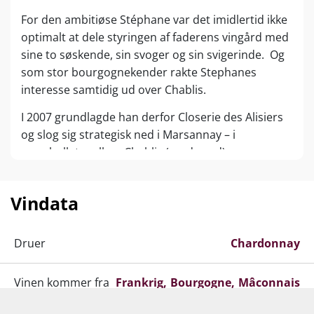
For den ambitiøse Stéphane var det imidlertid ikke
optimalt at dele styringen af faderens vingård med
sine to søskende, sin svoger og sin svigerinde. Og
som stor bourgognekender rakte Stephanes
interesse samtidig ud over Chablis.
I 2007 grundlagde han derfor Closerie des Alisiers
og slog sig strategisk ned i Marsannay – i
smørhullet mellem Chablis (mod nord) og
Bourgones berømte Cote d’Or (mod syd).
Closerie des Alisiers er navnet på Stéphanes
Vindata
mikronegociant, hvis vine er baseret på druer fra
udvalgte vinhuse i hele bourgogne – fra Chablis i
Druer
Chardonnay
nord til Pouilly-Fuissé i syd. Dertil kommer druer
fra Stépahnes egne marker i Chablis og Pommard.
Vinen kommer fra
Frankrig
Bourgogne
Mâconnais
Stéphanes ”hemmelige våben” er et nært og
mangeårigt forhold til sine samarbejdspartnere,