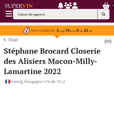
2
10
4
22
PRISEN UDLØBER OM:
dage
timer
min
sek
Tilbage
Stéphane Brocard Closerie
des Alisiers Macon-Milly-
Lamartine 2022
Frankrig, Bourgogne
12% alk.
75 cl