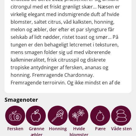
citrongul med et friskt grønligt skær… Næsen er
virkelig elegant med indsmigrende duft af hvide
blomster, saltet citrus, våd kalksten, honning,
melon og æbler, der efter et par slyngture får
selskab af lidt nødder, ristet toast og smør… På
tungen er den behageligt letcremet i teksturen,
mens smagen folder sig ud med vibrerende
kalkmineralitet, frisk citrusspil og diskrete
tropiske antydninger af fersken, ananas og
honning. Fremragende Chardonnay.
Fremragende terroirvin. Og ikke mindst en af de
vildeste Bourgogne-values, vi længe har haft i
glasset! Drik nu, eller gem 6-8 år fra høståret.
Smagenoter
Fersken
Grønne
Honning
Hvide
Pære
Våde sten
æbler
blomster