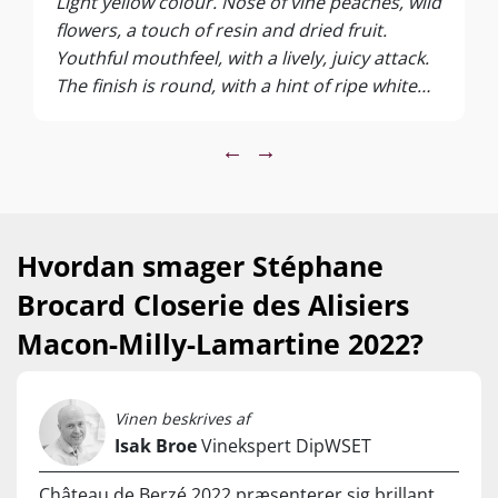
Light yellow colour. Nose of vine peaches, wild
flowers, a touch of resin and dried fruit.
Youthful mouthfeel, with a lively, juicy attack.
The finish is round, with a hint of ripe white
fruit. A frank, fruity Chardonnay.
←
→
Hvordan smager Stéphane
Brocard Closerie des Alisiers
Macon-Milly-Lamartine 2022?
Vinen beskrives af
Isak Broe
Vinekspert DipWSET
Château de Berzé 2022 præsenterer sig brillant