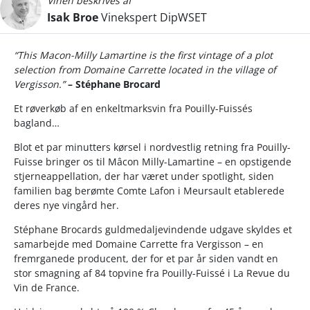
Vinen beskrives af
Isak Broe
Vinekspert DipWSET
“This Macon-Milly Lamartine is the first vintage of a plot
selection from Domaine Carrette located in the village of
Vergisson.”
– Stéphane Brocard
Et røverkøb af en enkeltmarksvin fra Pouilly-Fuissés
bagland…
Blot et par minutters kørsel i nordvestlig retning fra Pouilly-
Fuisse bringer os til Mâcon Milly-Lamartine – en opstigende
stjerneappellation, der har været under spotlight, siden
familien bag berømte Comte Lafon i Meursault etablerede
deres nye vingård her.
Stéphane Brocards guldmedaljevindende udgave skyldes et
samarbejde med Domaine Carrette fra Vergisson – en
fremrganede producent, der for et par år siden vandt en
stor smagning af 84 topvine fra Pouilly-Fuissé i La Revue du
Vin de France.