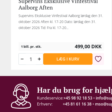
Supervins Eksklusive Vinfestival
Aalborg Aften
Supervins Eksklusive Vinfestival Aalborg lørdag den 31.
oktober 2026 Aften kl. 17-20 Dato: lørdag den 31.
oktober 2026 Tid: Fra kl. 17-20...
499,00
DKK
1 bill. pr. stk.
LÆG I KURV
Har du brug for hjæl
Kundeservice:
+45 98 92 18 53
•
info@su
Erhverv:
+45 81 61 16 38
•
mso@sup