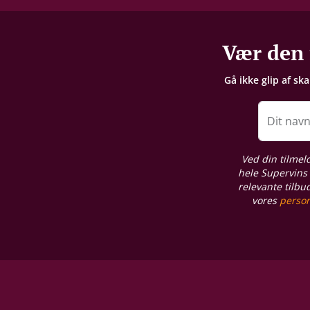
Vær den 
Gå ikke glip af sk
Dit nav
Ved din tilmel
hele Supervins 
relevante tilbu
vores
person