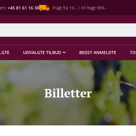
erv:
+45 81 61 16 38
Fragt fra 19,- | Fri fragt 999,-
LGTE
UDVALGTE TILBUD
BEDST ANMELDTE
TO
Billetter