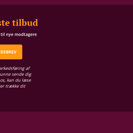
te tilbud
t til nye modtagere
EDSBREV
arkedsføring af
 kunne sende dig
 os, kan du læse
ler trække dit