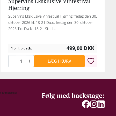
Supervins Eksklusive Vinfestival
Hjørring
Supervins Eksklusive Vinfestival Hjørring fredag den 30.
oktober 2026 kl. 18-21 Dato: fredag den 30. oktober
2026 Tid: Fra kl. 18-21 Sted:...
499,00
DKK
1 bill. pr. stk.
LÆG I KURV
Følg med backstage: