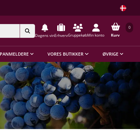
0
Gruppekøb
Min konto
Kurv
Dagens vin
Erhverv
PANMELDERE
VORES BUTIKKER
ØVRIGE