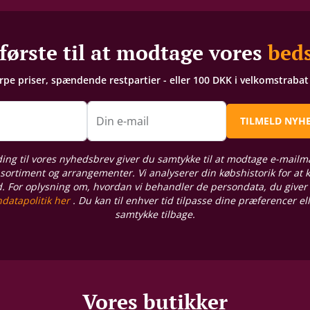
første til at modtage vores
beds
arpe priser, spændende restpartier - eller 100 DKK i velkomstraba
n
Din e-mail
TILMELD NYH
ding til vores nyhedsbrev giver du samtykke til at modtage e-mailm
sortiment og arrangementer. Vi analyserer din købshistorik for at
d. For oplysning om, hvordan vi behandler de persondata, du giver
datapolitik her
. Du kan til enhver tid tilpasse dine præferencer el
samtykke tilbage.
Vores butikker