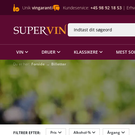
Unik
vingaranti
Kundeservice:
+45 98 92 18 53
| Erhv
VIN
DRUER
KLASSIKERE
MEST SO
Du er her:
Forside
Billetter
Pris
Alkohol-%
Årgang
FILTRER EFTER: