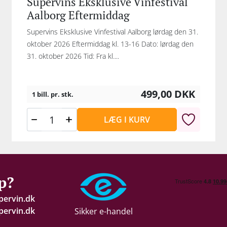
Supervins Eksklusive Vinfestival
Aalborg Eftermiddag
Supervins Eksklusive Vinfestival Aalborg lørdag den 31.
oktober 2026 Eftermiddag kl. 13-16 Dato: lørdag den
31. oktober 2026 Tid: Fra kl....
499,00
DKK
1 bill. pr. stk.
LÆG I KURV
p?
pervin.dk
ervin.dk
Sikker e-handel