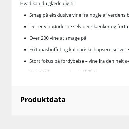
Hvad kan du glæde dig til:
Smag på eksklusive vine fra nogle af verdens
Det er vinbønderne selv der skænker og fortæ
Over 200 vine at smage på!
Fri tapasbuffet og kulinariske hapsere server
Stort fokus på fordybelse – vine fra den helt ø
STÆRKT begrænset antal billetter
Produktdata
Pris: kr. 499,- pr. billet
Supervins Eksklusive Vinfestival – Aalborg (Afte