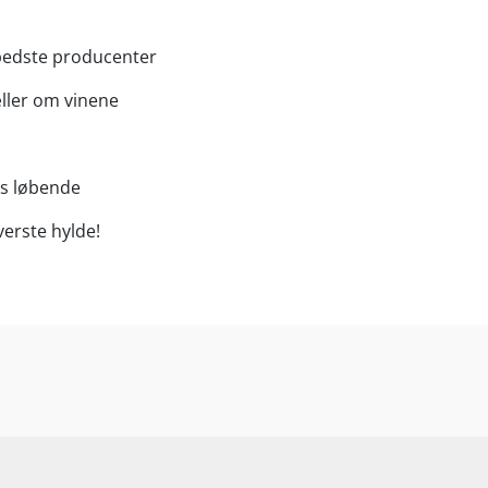
 bedste producenter
ller om vinene
es løbende
verste hylde!
n)