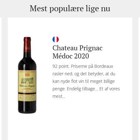
ørene op til et aftenevent i vinens tegn i vores butik
Mest populære lige nu
elser, inspirerende møder med vinbønderne og masser af
. Oplev og smag et eksklusivt udvalg af
luksusvine
fra
Chateau Prignac
 de mest eftertragtede områder i verden såsom
Médoc 2020
eaux, Champagne, Ribera del Duero, Châteauneuf-du-
92 point. Priserne på Bordeaux
smage på 3 timer!).
rasler ned, og det betyder, at du
kere
, der vil nyde kvalitetsvine i rolige omgivelser i
kan nyde flot vin til meget billige
be sig. Nyd de lækre snacks og småretter, som serveres
penge. Endelig tilbage… Et af vores
vine fra hele verden.
mest...