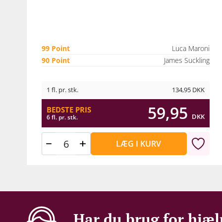
99 Point
Luca Maroni
90 Point
James Suckling
1 fl. pr. stk.
134,95
DKK
59,95
BEDSTE PRIS
DKK
6 fl. pr. stk.
LÆG I KURV
Har du brug for hjæl