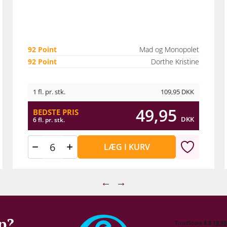
92 Point
Mad og Monopolet
92 Point
Dorthe Kristine
1 fl. pr. stk.
109,95
DKK
49,95
BEDSTE PRIS
DKK
6 fl. pr. stk.
LÆG I KURV
←
→
p?