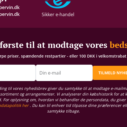
pervin.dk
ervin.dk
Sikker e-handel
første til at modtage vores
beds
arpe priser, spændende restpartier - eller 100 DKK i velkomstraba
n
Din e-mail
TILMELD NYH
ding til vores nyhedsbrev giver du samtykke til at modtage e-mailm
sortiment og arrangementer. Vi analyserer din købshistorik for at
d. For oplysning om, hvordan vi behandler de persondata, du giver
datapolitik her
. Du kan til enhver tid tilpasse dine præferencer el
samtykke tilbage.