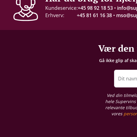
Kundeservice:
+45 98 92 18 53
•
info@su
Erhverv:
+45 81 61 16 38
•
mso@sup
Vær den 
Gå ikke glip af sk
Dit nav
Ved din tilmel
hele Supervins 
relevante tilbu
vores
person