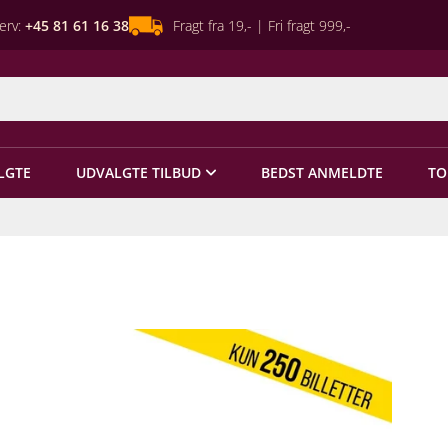
erv:
+45 81 61 16 38
Fragt fra 19,- | Fri fragt 999,-
LGTE
UDVALGTE TILBUD
BEDST ANMELDTE
TO
n