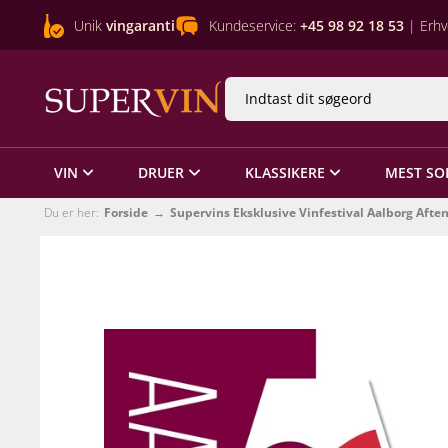
Unik
vingaranti
Kundeservice:
+45 98 92 18 53
| Erhv
VIN
DRUER
KLASSIKERE
MEST SO
Du er her:
Forside
Supervins Eksklusive Vinfestival Aalborg Afte