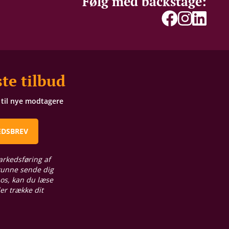
Følg med backstage:
te tilbud
t til nye modtagere
EDSBREV
arkedsføring af
 kunne sende dig
 os, kan du læse
ler trække dit