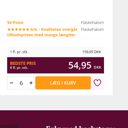
94 Point
Flaskehalsen
★★★★★★ 6/6 – Kvaliteten overgår
Flaskehalsen
tilbudsprisen med mange længder
1 fl. pr. stk.
159,95
DKK
54,95
BEDSTE PRIS
DKK
6 fl. pr. stk.
LÆG I KURV