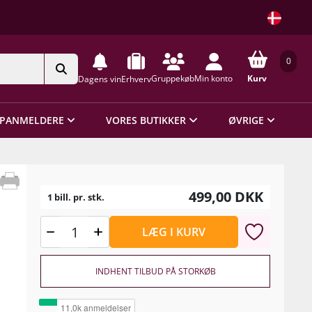
0
Gruppekøb
Min konto
Kurv
Dagens vin
Erhverv
PANMELDERE
VORES BUTIKKER
ØVRIGE
499,00
DKK
1 bill. pr. stk.
LÆG I KURV
INDHENT TILBUD PÅ STORKØB