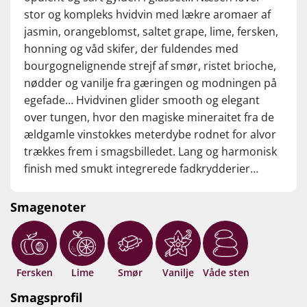
Nyd den til stegte eller grillede fisk og skaldyr, tapas, sushi,
stor og kompleks hvidvin med lækre aromaer af
fjerkræ og nøddeagtige oste.
jasmin, orangeblomst, saltet grape, lime, fersken,
honning og våd skifer, der fuldendes med
bourgognelignende strejf af smør, ristet brioche,
nødder og vanilje fra gæringen og modningen på
egefade… Hvidvinen glider smooth og elegant
over tungen, hvor den magiske mineraitet fra de
ældgamle vinstokkes meterdybe rodnet for alvor
trækkes frem i smagsbilledet. Lang og harmonisk
finish med smukt integrerede fadkrydderier…
Hold nu kaje, hvor det her smager godt og
kostbart! Drik nu, eller gem 6-8 år fra høståret.
Smagenoter
Fersken
Lime
Smør
Vanilje
Våde sten
Smagsprofil