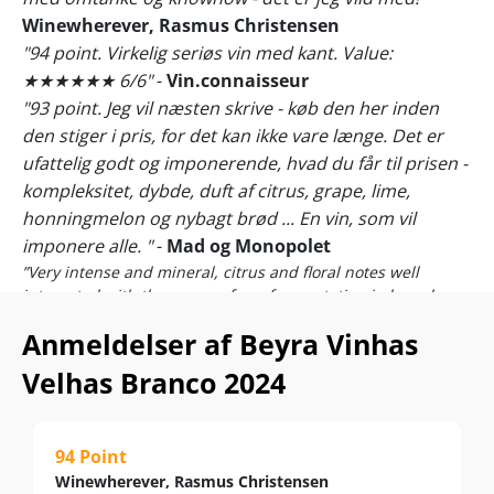
Winewherever, Rasmus Christensen
"94 point. Virkelig seriøs vin med kant. Value:
★★★★★★ 6/6"
-
Vin.connaisseur
"93 point. Jeg vil næsten skrive - køb den her inden
den stiger i pris, for det kan ikke vare længe. Det er
ufattelig godt og imponerende, hvad du får til prisen -
kompleksitet, dybde, duft af citrus, grape, lime,
honningmelon og nybagt brød ... En vin, som vil
imponere alle. "
-
Mad og Monopolet
”Very intense and mineral, citrus and floral notes well
integrated with the aromas from fermentation in barrels
and the excellent integration of oak, in the mouth it is
Anmeldelser af Beyra Vinhas
creamy and fat with a very fresh and long finish.”
– Beyras
winemaker, Rui Roboredo Madeira
Velhas Branco 2024
Er du til stor fadgæret og fadlagret bourgogne? Stjek lige
den nye årgang af Beyras hvidvinsflagskib fra det
portugisiske højland.
94 Point
Winewherever, Rasmus Christensen
Et suverænt ”Best Buy” fra tudsegamle vinstokke, der er