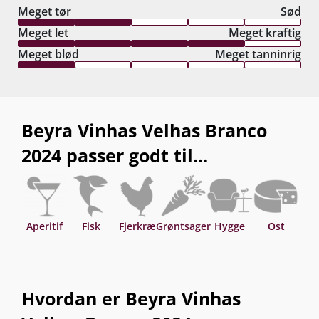
Meget tør
Sød
Meget let
Meget kraftig
Meget blød
Meget tanninrig
Beyra Vinhas Velhas Branco
2024 passer godt til...
Aperitif
Fisk
Fjerkræ
Grøntsager
Hygge
Ost
P
Hvordan er Beyra Vinhas