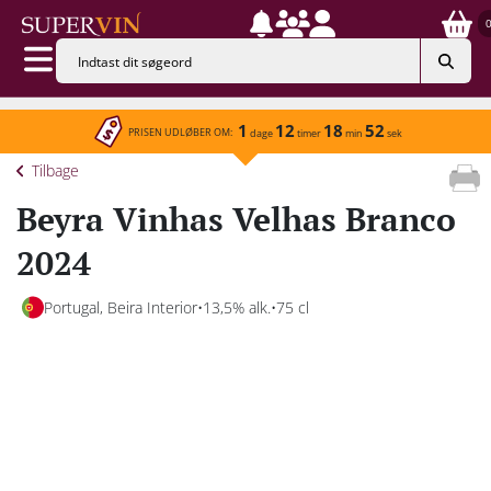
1
12
18
52
PRISEN UDLØBER OM:
dage
timer
min
sek
Tilbage
Beyra Vinhas Velhas Branco
2024
Portugal, Beira Interior
13,5% alk.
75 cl