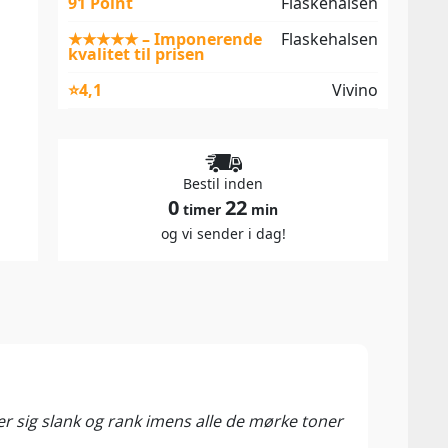
91 Point
Flaskehalsen
★★★★★ – Imponerende
Flaskehalsen
kvalitet til prisen
⭐4,1
Vivino
Bestil inden
0
22
timer
min
og vi sender i dag!
92 P
Mad 
r sig slank og rank imens alle de mørke toner
Det e
er tæ