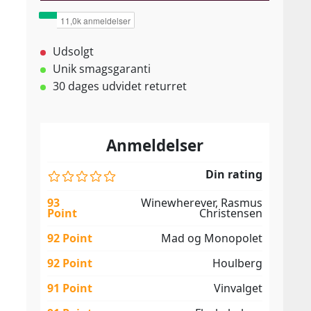
Udsolgt
Unik smagsgaranti
30 dages udvidet returret
Anmeldelser
Din rating
93
Winewherever, Rasmus
Point
Christensen
92 Point
Mad og Monopolet
92 Point
Houlberg
91 Point
Vinvalget