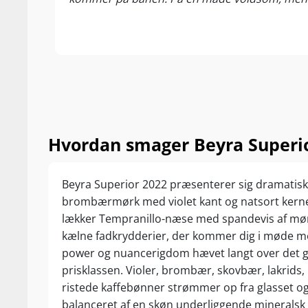
Hvordan smager Beyra Superio
Beyra Superior 2022 præsenterer sig dramatisk
brombærmørk med violet kant og natsort kerne.
lækker Tempranillo-næse med spandevis af mø
kælne fadkrydderier, der kommer dig i møde m
power og nuancerigdom hævet langt over det 
prisklassen. Violer, brombær, skovbær, lakrids,
ristede kaffebønner strømmer op fra glasset og
balanceret af en skøn underliggende mineralsk f