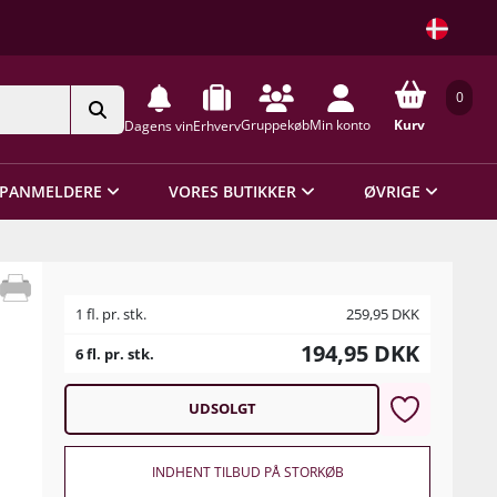
0
Gruppekøb
Min konto
Kurv
Dagens vin
Erhverv
PANMELDERE
VORES BUTIKKER
ØVRIGE
1 fl. pr. stk.
259,95
DKK
194,95
DKK
6 fl. pr. stk.
UDSOLGT
INDHENT TILBUD PÅ STORKØB