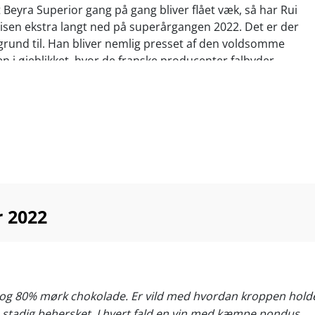
at Beyra Superior gang på gang bliver flået væk, så har Rui
isen ekstra langt ned på superårgangen 2022. Det er der
 grund til. Han bliver nemlig presset af den voldsomme
n i øjeblikket, hvor de franske producenter falbyder
stribe. Derfor har han truffet en drastisk beslutning om
egne priser ned for at følge med.
re ord en helt historisk value for money i Beyra
, der imponerer med op mod 15 % alkohol og
ksuslagring på 100 % nye egetræsfade.
 TOP-Tempranillo, hvor power, krydderier og mineralsk
sig til et rekordhøjt niveau, som trodser enhver prislogik
r 2022
 med store spanske kultvine fra Ribera del Duero.
tigt oksekød, lam, kraftige tapas, gris, simremad og
Server ved 16-18°C
e og 80% mørk chokolade. Er vild med hvordan kroppen holde
tadig behersket. I hvert fald en vin med kæmpe pondus.