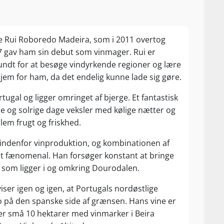
e Rui Roboredo Madeira, som i 2011 overtog
7 gav ham sin debut som vinmager. Rui er
undt for at besøge vindyrkende regioner og lære
jem for ham, da det endelig kunne lade sig gøre.
tugal og ligger omringet af bjerge. Et fantastisk
e og solrige dage veksler med kølige nætter og
lem frugt og friskhed.
e indenfor vinproduktion, og kombinationen af
lt fænomenal. Han forsøger konstant at bringe
 som ligger i og omkring Dourodalen.
iser igen og igen, at Portugals nordøstlige
 på den spanske side af grænsen. Hans vine er
over små 10 hektarer med vinmarker i Beira