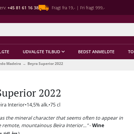
erv:
+45 81 61 16 38
Fragt fra 19,- | Fri fragt 999,-
LGTE
UDVALGTE TILBUD
BEDST ANMELDTE
TO
edo Madeira
Beyra Superior 2022
Superior 2022
ira Interior
14,5% alk.
75 cl
 has the mineral character that seems often to appear in
 remote, mountainous Beira Interior..."
-
Wine
s. tidl. årg.)