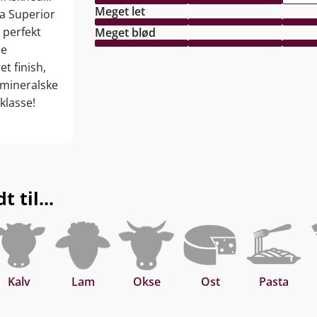
Meget let
a Superior
 perfekt
Meget blød
le
et finish,
 mineralske
klasse!
 til...
Kalv
Lam
Okse
Ost
Pasta