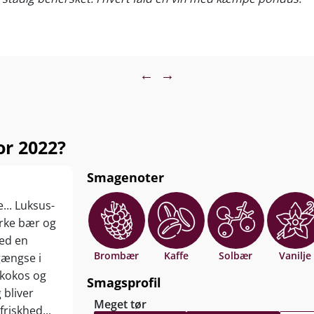
←
→
r 2022?
Smagenoter
.. Luksus-
rke bær og
ed en
Brombær
Kaffe
Solbær
Vanilje
gængse i
 kokos og
Smagsprofil
 bliver
Meget tør
riskhed...