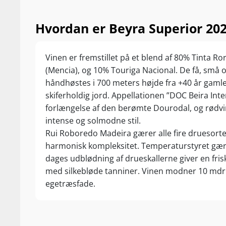
Hvordan er Beyra Superior 202
Vinen er fremstillet på et blend af 80% Tinta Ro
(Mencia), og 10% Touriga Nacional. De få, små
håndhøstes i 700 meters højde fra +40 år gamle 
skiferholdig jord. Appellationen ”DOC Beira Interi
forlængelse af den berømte Dourodal, og rødv
intense og solmodne stil.
Rui Roboredo Madeira gærer alle fire druesort
harmonisk kompleksitet. Temperaturstyret gær
dages udblødning af drueskallerne giver en fris
med silkebløde tanniner. Vinen modner 10 mdr.
egetræsfade.