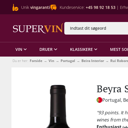
Unik
vingaranti
Kundeservice:
+45 98 92 18 53
| Erhv
VIN
DRUER
KLASSIKERE
MEST SO
Du er her:
Forside
Vin
Portugal
Beira Interior
Rui Robor
Beyra 
Portugal, Be
"93 points. It
wines from the
Enthusiast
(ob