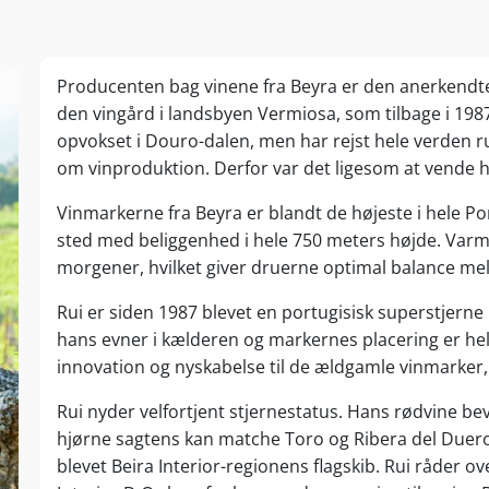
Producenten bag vinene fra Beyra er den anerkendt
den vingård i landsbyen Vermiosa, som tilbage i 198
opvokset i Douro-dalen, men har rejst hele verden r
om vinproduktion. Derfor var det ligesom at vende h
Vinmarkerne fra Beyra er blandt de højeste i hele Por
sted med beliggenhed i hele 750 meters højde. Varm
morgener, hvilket giver druerne optimal balance mel
Rui er siden 1987 blevet en portugisisk superstjern
hans evner i kælderen og markernes placering er he
innovation og nyskabelse til de ældgamle vinmarker,
Rui nyder velfortjent stjernestatus. Hans rødvine bev
hjørne sagtens kan matche Toro og Ribera del Duero
blevet Beira Interior-regionens flagskib. Rui råder 