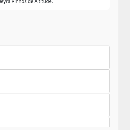
Beyra Vinhos de Altitude.
uro D.O. som er verdens ældste officielle
g giver liv til alle de vinstokke, hvis druer
ion ligger underregionen Douro Superior, hvor
set er i Ruis hænder blevet til et 8. generations
uinta de Fafide i samme region, hvor der også
Rui Madeiras topanmeldte vine fra hans serie
igav som uafhængig vinmager, kommer nemlig også
naturen, som har en finger med i næsten alt der