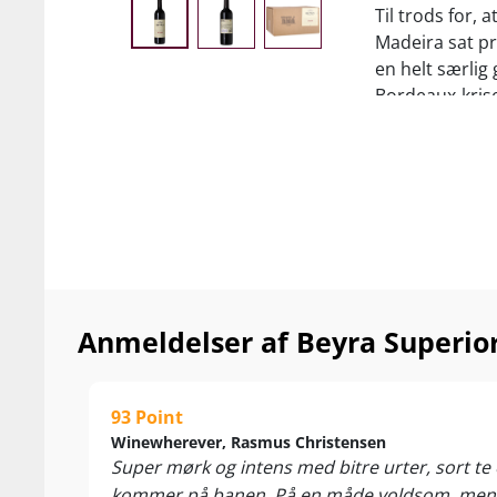
Til trods for, 
Madeira sat pr
en helt særlig
Bordeaux-krise
deres vine på 
at sætte sine 
Du får med and
Superior 2022
opgraderet lu
Vi taler altså
finesse løfter 
Anmeldelser af Beyra Superio
og rivaliserer
Nyd den til saf
lagrede oste. 
93 Point
Winewherever, Rasmus Christensen
...
Super mørk og intens med bitre urter, sort t
kommer på banen. På en måde voldsom, men s