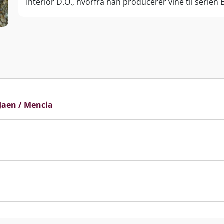
Interior D.O., hvorfra han producerer vine til serien 
Foruden vinene fra Beyra producerer Rui vine fra Do
vinregion. Douro-floden glider igennem hele regionen o
anvendes i portvin såvel som i bordvin. I samme reg
Rui har 17 hektarer på Quinta da Pedra Escrita. Vinhu
familiejet vinhus. Samtidigt ejer han 12 hektar på Q
bliver lavet enkeltmarksvine. Det stopper ikke der. 
Castello d’Alba, som var hans første serie, han fr
Jaen / Mencia
fra Douro D.O.
En mand som er født af landet og lever og ånder af 
foregår i både Douro såvel som Beira.