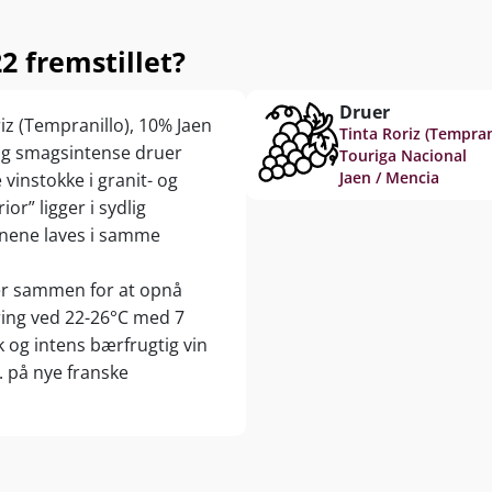
2 fremstillet?
Druer
riz (Tempranillo), 10% Jaen
Tinta Roriz (Tempran
 og smagsintense druer
Touriga Nacional
Jaen / Mencia
vinstokke i granit- og
or” ligger i sydlig
inene laves i samme
er sammen for at opnå
ing ved 22-26°C med 7
k og intens bærfrugtig vin
 på nye franske