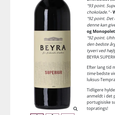
"93 point. Sup
chokolade."
-
W
"92 point. Det 
denne kan give
og Monopolet
"92 point. Uhh
den bedste årg
tyveri ved højl
BEYRA SUPER
Efter lang tid
time
bedste vin
luksus-Tempra
Tidligere hyld
anmeldt i det 
portugisiske s
topratings!