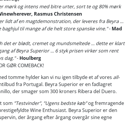
er mørk og intens med bitre urter, sort te og 80% mørk
inewherever, Rasmus Christensen
er lidt af en magtdemonstration, der leveres fra Beyra ...
 baghjul til mange af de helt store spanske vine."
-
Mad
h det er blødt, cremet og mundsmeltede ... dette er klart
ang af Beyra Superior ... 6 styk prisen virker som rent
ys dag."
-
Houlberg
IOR GØR COMEBACK!
 med tomme hylder kan vi nu igen tilbyde et af vores
all-
tilbud fra Portugal. Beyra Superior er en fadlagret
nillo, der smager som 300 kroners Ribera del Duero.
et som
”Testvinder”
,
”Ugens bedste køb”
og fremragende
prestigefyldte Wine Enthusiast. Beyra Superior er den
upervin, der årgang efter årgang overgår sine egne