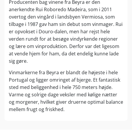
Producenten bag vinene fra Beyra er den
anerkendte Rui Roboredo Madeira, som i 2011
overtog den vingård i landsbyen Vermiosa, som
tilbage i 1987 gav ham sin debut som vinmager. Rui
er opvokset i Douro-dalen, men har rejst hele
verden rundt for at besøge vindyrkende regioner
og lære om vinproduktion. Derfor var det ligesom
at vende hjem for ham, da det endelig kunne lade
sig gøre.
Vinmarkerne fra Beyra er blandt de højeste i hele
Portugal og ligger omringet af bjerge. Et fantastisk
sted med beliggenhed i hele 750 meters højde.
Varme og solrige dage veksler med kølige nætter
og morgener, hvilket giver druerne optimal balance
mellem frugt og friskhed.
Rui er siden 1987 blevet en portugisisk
superstjerne indenfor vinproduktion, og