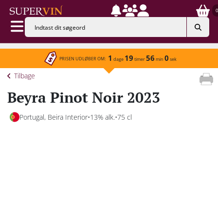
1
19
56
0
PRISEN UDLØBER OM:
dage
timer
min
sek
Tilbage
Beyra Pinot Noir 2023
Portugal, Beira Interior
13% alk.
75 cl