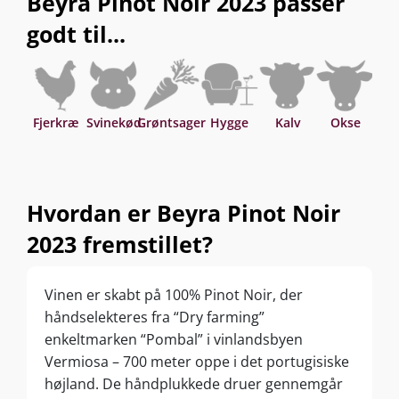
Beyra Pinot Noir 2023 passer
godt til...
Fjerkræ
Svinekød
Grøntsager
Hygge
Kalv
Okse
Asi
Hvordan er Beyra Pinot Noir
2023 fremstillet?
Vinen er skabt på 100% Pinot Noir, der
håndselekteres fra “Dry farming”
enkeltmarken “Pombal” i vinlandsbyen
Vermiosa – 700 meter oppe i det portugisiske
højland. De håndplukkede druer gennemgår