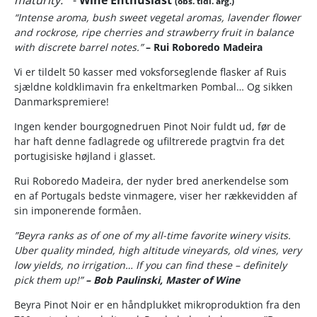
(obs. tidl. årg.)
“Intense aroma, bush sweet vegetal aromas, lavender flower
and rockrose, ripe cherries and strawberry fruit in balance
with discrete barrel notes.”
– Rui Roboredo Madeira
Vi er tildelt 50 kasser med voksforseglende flasker af Ruis
sjældne koldklimavin fra enkeltmarken Pombal… Og sikken
Danmarkspremiere!
Ingen kender bourgognedruen Pinot Noir fuldt ud, før de
har haft denne fadlagrede og ufiltrerede pragtvin fra det
portugisiske højland i glasset.
Rui Roboredo Madeira, der nyder bred anerkendelse som
en af Portugals bedste vinmagere, viser her rækkevidden af
sin imponerende formåen.
”Beyra ranks as of one of my all-time favorite winery visits.
Uber quality minded, high altitude vineyards, old vines, very
low yields, no irrigation… If you can find these – definitely
pick them up!”
– Bob Paulinski, Master of Wine
Beyra Pinot Noir er en håndplukket mikroproduktion fra den