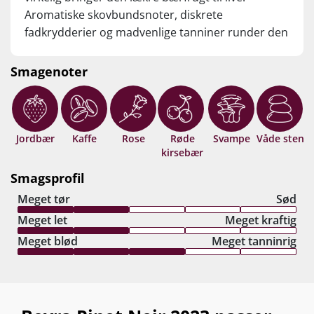
Aromatiske skovbundsnoter, diskrete
fadkrydderier og madvenlige tanniner runder den
lange finish af med maner... Portugisisk Pinot Noir
fra øverste hylde!! Drik nu eller gem 8-10 år fra
Smagenoter
høståret.
Jordbær
Kaffe
Rose
Røde
Svampe
Våde sten
kirsebær
Smagsprofil
Meget tør
Sød
Meget let
Meget kraftig
Meget blød
Meget tanninrig