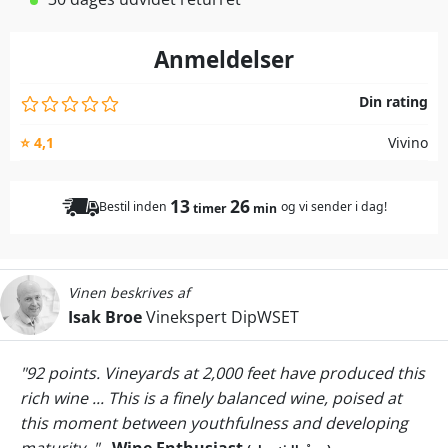
Anmeldelser
Din rating
⭐ 4,1
Vivino
13
26
Bestil inden
og vi sender i dag!
timer
min
Vinen beskrives af
Isak Broe
Vinekspert DipWSET
"92 points. Vineyards at 2,000 feet have produced this
rich wine ... This is a finely balanced wine, poised at
this moment between youthfulness and developing
maturity. "
-
Wine Enthusiast