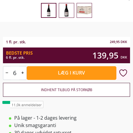
1 fl. pr. stk.
249,95
DKK
139,95
BEDSTE PRIS
DKK
6 fl. pr. stk.
LÆG I KURV
INDHENT TILBUD PÅ STORKØB
På lager - 1-2 dages levering
Unik smagsgaranti
30 dages udvidet returret