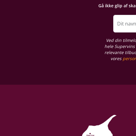
Gå ikke glip af sk
Dit nav
Ved din tilmel
hele Supervins 
relevante tilbu
vores
person