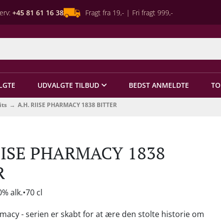
erv:
+45 81 61 16 38
Fragt fra 19,- | Fri fragt 999,-
LGTE
UDVALGTE TILBUD
BEDST ANMELDTE
TO
its
A.H. RIISE PHARMACY 1838 BITTER
RIISE PHARMACY 1838
R
0% alk.
70 cl
rmacy - serien er skabt for at ære den stolte historie om