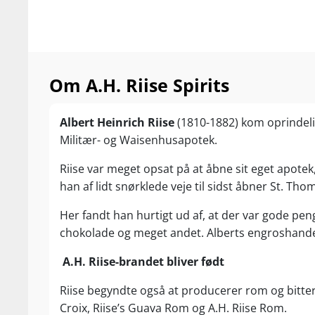
Om A.H. Riise Spirits
Albert Heinrich Riise
(1810-1882) kom oprindeli
Militær- og Waisenhusapotek.
Riise var meget opsat på at åbne sit eget apotek
han af lidt snørklede veje til sidst åbner St. Tho
Her fandt han hurtigt ud af, at der var gode pe
chokolade og meget andet. Alberts engroshandel 
A.H. Riise-brandet bliver født
Riise begyndte også at producerer rom og bitte
Croix, Riise’s Guava Rom og A.H. Riise Rom.