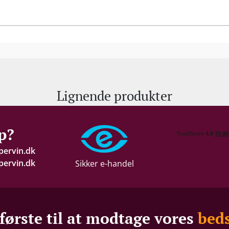
Lignende produkter
p?
pervin.dk
ervin.dk
Sikker e-handel
første til at modtage vores
beds