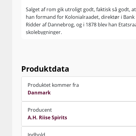
Salget af rom gik utroligt godt, faktisk så godt, a
han formand for Kolonialraadet, direktør i Bank
Ridder af Dannebrog, og i 1878 blev han Etatsra
skolebygninger.
Fra Skt. Thomas til Frederiksberg.
Albert Riise overlod apoteket på Skt. Thomas til 
som han navngiver ”Villa St. Thomas”. Albert l
Produktdata
1882, 72 år gammel. Gravstedet på Solbjerg Park
I 1883 overtager sønnerne Valdemar og Karl apot
Produktet kommer fra
antændte et knastørt juletræ! Valdemar, som nu
Danmark
svindende kommercielle betydning – sælger han 
Producent
Ved salget af Dansk Vestindien til USA i 1917, ov
A.H. Riise Spirits
nu under navnet ”Vejle St Thomas Apotek”. Ligeså
37, hvor der stadig produceres rom og bitter me
Indhold