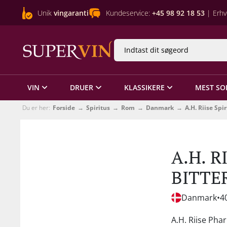
Unik
vingaranti
Kundeservice:
+45 98 92 18 53
| Erhv
VIN
DRUER
KLASSIKERE
MEST SO
Du er her:
Forside
Spiritus
Rom
Danmark
A.H. Riise Spir
A.H. 
BITTE
Danmark
4
A.H. Riise Pha