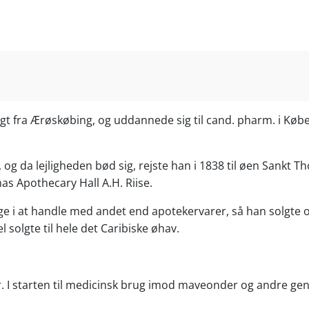
gt fra Ærøskøbing, og uddannede sig til cand. pharm. i Køb
, og da lejligheden bød sig, rejste han i 1838 til øen Sankt
mas Apothecary Hall A.H. Riise.
nge i at handle med andet end apotekervarer, så han solgte 
solgte til hele det Caribiske øhav.
r. I starten til medicinsk brug imod maveonder og andre ge