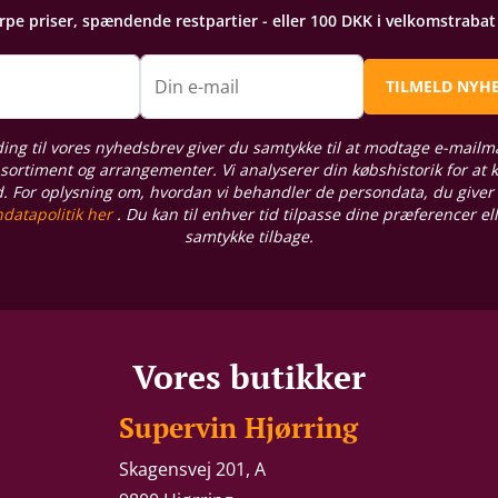
arpe priser, spændende restpartier - eller 100 DKK i velkomstraba
n
Din e-mail
TILMELD NYH
ding til vores nyhedsbrev giver du samtykke til at modtage e-mailm
sortiment og arrangementer. Vi analyserer din købshistorik for at
d. For oplysning om, hvordan vi behandler de persondata, du giver
datapolitik her
. Du kan til enhver tid tilpasse dine præferencer el
samtykke tilbage.
Vores butikker
Supervin Hjørring
Skagensvej 201, A