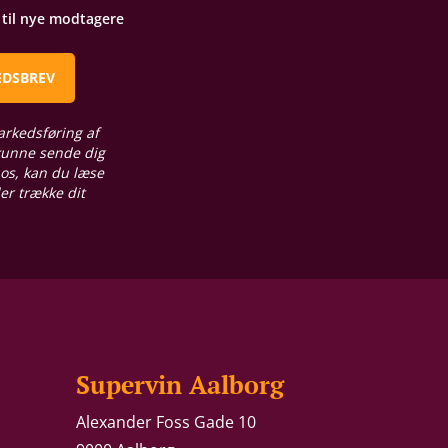
t til nye modtagere
EDSBREV
arkedsføring af
 kunne sende dig
 os, kan du læse
ler trække dit
Supervin Aalborg
Alexander Foss Gade 10