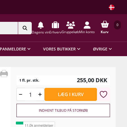
0
Gruppekøb
Min konto
Kurv
Dagens vin
Erhverv
PANMELDERE
VORES BUTIKKER
ØVRIGE
255,00
DKK
1 fl. pr. stk.
LÆG I KURV
INDHENT TILBUD PÅ STORKØB