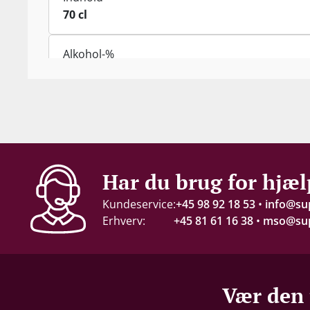
70 cl
Alkohol-%
40 %
Proptype
Kork
Har du brug for hjæl
Kundeservice:
+45 98 92 18 53
•
info@su
Erhverv:
+45 81 61 16 38
•
mso@sup
Vær den 