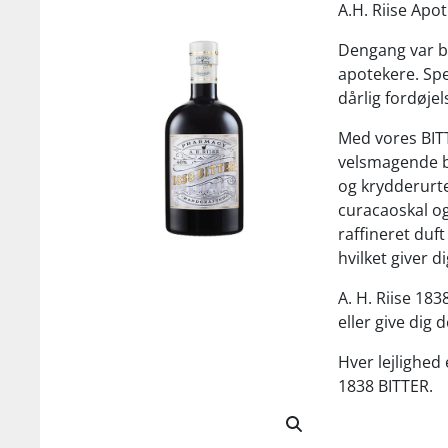
A.H. Riise Apo
Dengang var bi
apotekere. Sp
dårlig fordøjel
Med vores BITT
velsmagende bi
og krydderurte
curacaoskal o
raffineret duf
hvilket giver 
A. H. Riise 183
eller give dig 
Hver lejlighed 
1838 BITTER.