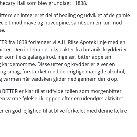
thecary Hall som blev grundlagt i 1838.
ttere en integreret del af healing og udviklet af de gamle
ecielt mod mave og hovedpine, samt som en kur mod
se.
ER fra 1838 forlænger vi A.H. Riise Apotek linje med en
tter. Den indeholder ekstrakter fra botanik, krydderier
r som f.eks galangalrod, ingefær, bitter appelsin,
g kardemomme. Disse urter og krydderier giver en
t og smag, forstærket med den rigtige mængde alkohol,
dig varmen når vædsken glider ned gennem din krop.
8 BITTER er klar til at udfylde rollen som morgenbitter
den varme følelse i kroppen efter en udendørs aktivitet.
er en god lejlighed til at blive forkælet med denne lækre