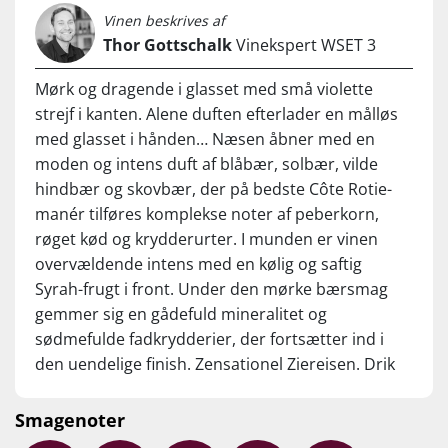
Vinen beskrives af
Thor Gottschalk
Vinekspert WSET 3
Mørk og dragende i glasset med små violette
strejf i kanten. Alene duften efterlader en målløs
med glasset i hånden… Næsen åbner med en
moden og intens duft af blåbær, solbær, vilde
hindbær og skovbær, der på bedste Côte Rotie-
manér tilføres komplekse noter af peberkorn,
røget kød og krydderurter. I munden er vinen
overvældende intens med en kølig og saftig
Syrah-frugt i front. Under den mørke bærsmag
gemmer sig en gådefuld mineralitet og
sødmefulde fadkrydderier, der fortsætter ind i
den uendelige finish. Zensationel Ziereisen. Drik
nu, eller gem 15-20 år fra høståret.
Smagenoter