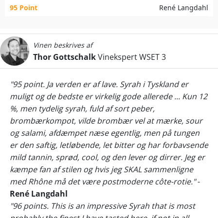
95 Point
René Langdahl
Vinen beskrives af
Thor Gottschalk
Vinekspert WSET 3
"95 point. Ja verden er af lave. Syrah i Tyskland er
muligt og de bedste er virkelig gode allerede ... Kun 12
%, men tydelig syrah, fuld af sort peber,
brombærkompot, vilde brombær vel at mærke, sour
og salami, afdæmpet næse egentlig, men på tungen
er den saftig, letløbende, let bitter og har forbavsende
mild tannin, sprød, cool, og den lever og dirrer. Jeg er
kæmpe fan af stilen og hvis jeg SKAL sammenligne
med Rhône må det være postmoderne côte-rotie."
-
René Langdahl
"96 points. This is an impressive Syrah that is most
probably the finest I have tasted here, if not in all