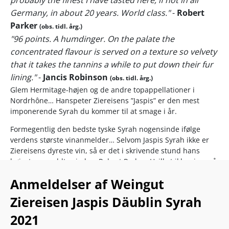
Germany, in about 20 years. World class."
-
Robert
Parker
(obs. tidl. årg.)
"96 points. A humdinger. On the palate the
concentrated flavour is served on a texture so velvety
that it takes the tannins a while to put down their fur
lining."
-
Jancis Robinson
(obs. tidl. årg.)
Glem Hermitage-højen og de andre topappellationer i
Nordrhône… Hanspeter Ziereisens ”Jaspis” er den mest
imponerende Syrah du kommer til at smage i år.
Formegentlig den bedste tyske Syrah nogensinde ifølge
verdens største vinanmelder… Selvom Jaspis Syrah ikke er
Ziereisens dyreste vin, så er det i skrivende stund hans
højeste anmeldte vin hos Robert Parker. Hvilket ikke siger så
lidt.
Anmeldelser af Weingut
Du får nu muligheden for at smage efterfølgeren i årgang
Ziereisen Jaspis Däublin Syrah
2021, der stadig mangler at få Robert Parkers blåstempel,
men tendensen peger kun én vej for Tysklands kultvinmager
2021
– OP!