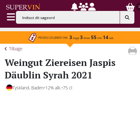
3
3
55
14
PRISEN UDLØBER OM:
dage
timer
min
sek
Tilbage
Weingut Ziereisen Jaspis
Däublin Syrah 2021
Tyskland, Baden
12% alk.
75 cl