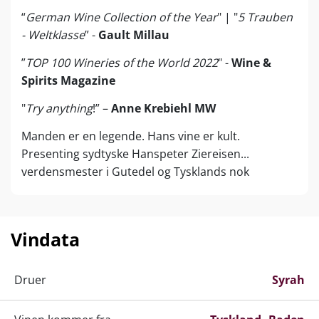
“
German Wine Collection of the Year
" | "
5 Trauben
- Weltklasse
” -
Gault Millau
”
TOP 100 Wineries of the World 2022
" -
Wine &
Spirits Magazine
"
Try anything
!” –
Anne Krebiehl MW
Manden er en legende. Hans vine er kult.
Presenting sydtyske Hanspeter Ziereisen...
verdensmester i Gutedel og Tysklands nok
allerbedste producent af Pinot Noir! 100 point-
vinmagere fra Tyskland kan tælles på meget få
fingre - men hos Weingut Ziereisen i det sydligste
Vindata
Baden leverer samtlige vine velsmag, kompleksitet,
personlighed og ratings på et så svimlende højt
niveau, at husets samlede kollektion er kåret som
Druer
Syrah
Tysklands bedste! Master of Wine Anne Krebiehl
anbefaler i sit hovedværk, The Wines of Germany,