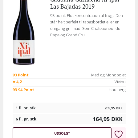
Las Bajadas 2019
93 point. Flot koncentration af frugt. Den
står helt perfekt til tapasbordet eller en
omgang grillmad. Som Chateauneuf du
Pape og Grand Cru...
93 Point
Mad og Monopolet
⭐ 4,2
Vivino
93-94 Point
Houlberg
1 fl. pr. stk.
209,95
DKK
164,95
DKK
6 fl. pr. stk.
UDSOLGT