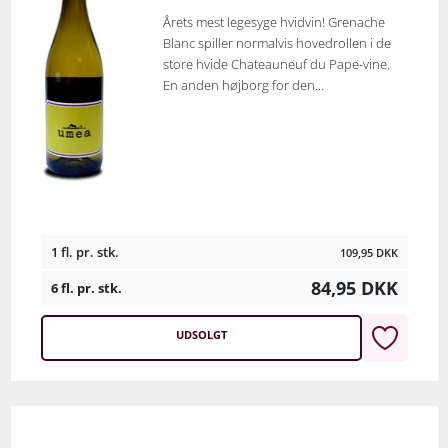
Årets mest legesyge hvidvin! Grenache
Blanc spiller normalvis hovedrollen i de
store hvide Chateauneuf du Pape-vine.
En anden højborg for den...
1 fl. pr. stk.
109,95
DKK
84,95
DKK
6 fl. pr. stk.
UDSOLGT