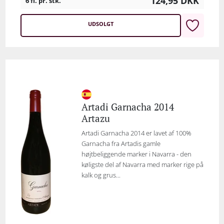
124,95
DKK
6 fl. pr. stk.
UDSOLGT
Artadi Garnacha 2014
Artazu
Artadi Garnacha 2014 er lavet af 100%
Garnacha fra Artadis gamle
højtbeliggende marker i Navarra - den
køligste del af Navarra med marker rige på
kalk og grus...