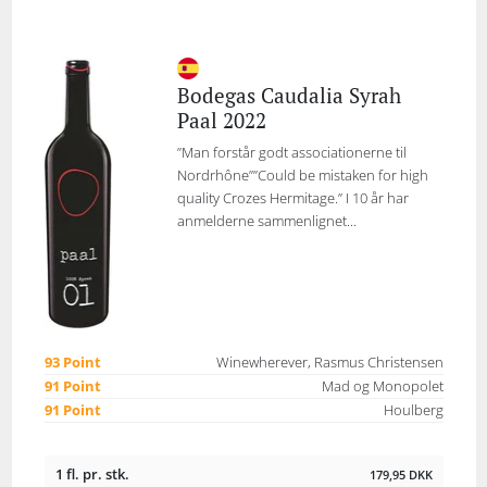
Bodegas Caudalia Syrah
Paal 2022
”Man forstår godt associationerne til
Nordrhône””Could be mistaken for high
quality Crozes Hermitage.” I 10 år har
anmelderne sammenlignet...
93 Point
Winewherever, Rasmus Christensen
91 Point
Mad og Monopolet
91 Point
Houlberg
1 fl. pr. stk.
179,95
DKK