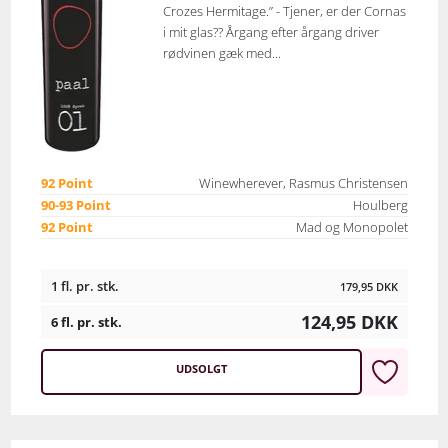
Crozes Hermitage.” - Tjener, er der Cornas
i mit glas?? Årgang efter årgang driver
rødvinen gæk med...
92 Point
Winewherever, Rasmus Christensen
90-93 Point
Houlberg
92 Point
Mad og Monopolet
1 fl. pr. stk.
179,95
DKK
124,95
DKK
6 fl. pr. stk.
UDSOLGT