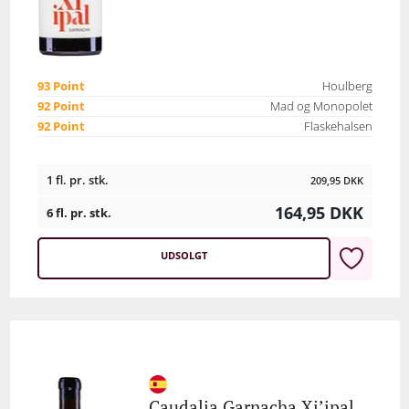
93 Point
Houlberg
92 Point
Mad og Monopolet
92 Point
Flaskehalsen
1 fl. pr. stk.
209,95
DKK
164,95
DKK
6 fl. pr. stk.
UDSOLGT
Caudalia Garnacha Xi’ipal