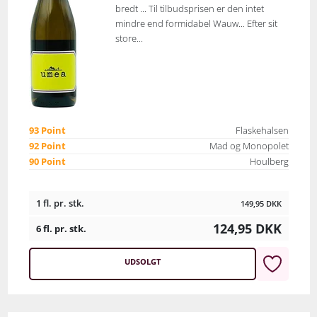
bredt ... Til tilbudsprisen er den intet
mindre end formidabel Wauw... Efter sit
store...
93 Point
Flaskehalsen
92 Point
Mad og Monopolet
90 Point
Houlberg
1 fl. pr. stk.
149,95
DKK
124,95
DKK
6 fl. pr. stk.
UDSOLGT