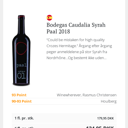
Bodegas Caudalia Syrah
Paal 2018
“Could be mistaken for high quality
Crozes Hermitage.” Årgang efter årgang
peger anmeldelene på stor Syrah fra
Nordrhône…Og bestemt ikke uden...
93 Point
Winewherever, Rasmus Christensen
90-93 Point
Houlberg
1 fl. pr. stk.
179,95
DKK