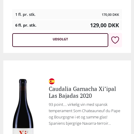
1 fl. pr. stk.
170,00
DKK
129,00
DKK
6 fl. pr. stk.
UDSOLGT
Caudalia Garnacha Xi’ipal
Las Bajadas 2020
93 point.... virkelig vin med spansk
temperament Som Chateauneuf du Pape
og Bourgogne i et og samme glas!
Spaniens bjergrige Navarra-terroir...