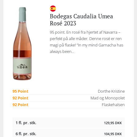
Bodegas Caudalia Umea
Rosé 2023
95 point. En rosé fra hjertet af Navarra –
perfekt på alle måder. Denne rosé er ren
magi på flaske! ”In my mind Garnacha has
always been...
95 Point
Dorthe Kristine
92 Point
Mad og Monopolet
92 Point
Flaskehalsen
1 fl. pr. stk.
129,95
DKK
6 fl. pr. stk.
104,95
DKK