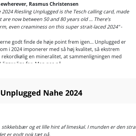
ewherever, Rasmus Christensen
e 2024 Riesling Unplugged is the Tesch calling card, made
t are now between 50 and 80 years old ... There’s
m, even creaminess on this super strait-laced 2024"
-
erne godt finde de høje point frem igen… Unplugged er
 som i 2024 imponerer med så høj kvalitet, så ekstrem
å rekordkølig en mineralitet, at sammenligningen med
ligger lige for. Men pas på...
amte Nahe så hårdt, at nogle producenter mistede 100 %
 Selvom Martin Tesch slap mere nådigt, er både
g vores tildeling decimeret til et langt færre antal
g Unplugged Nahe 2024
rmalt.
 været synonym med unbelievable value, siden Tesch
in mest populære Riesling med druer fra gamle
af sine fineste enkeltmarker i Nahe. Alle i realiteten
 stikkelsbær og et lille hint af limeskal. I munden er den stra
klassificerede - men da Tesch har fravalgt sit
 det er godt nok tæt på.