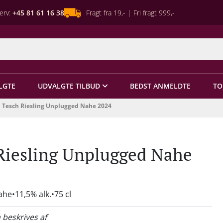
erv:
+45 81 61 16 38
Fragt fra 19,- | Fri fragt 999,-
LGTE
UDVALGTE TILBUD
BEDST ANMELDTE
TO
Tesch Riesling Unplugged Nahe 2024
Riesling Unplugged Nahe
ahe
11,5% alk.
75 cl
 beskrives af