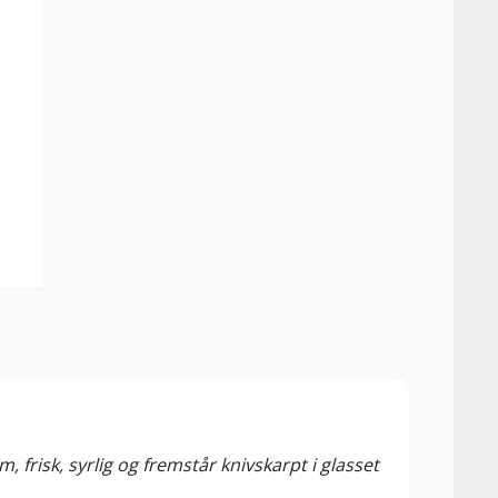
92 P
Winew
m, frisk, syrlig og fremstår knivskarpt i glasset
Unplu
skrig