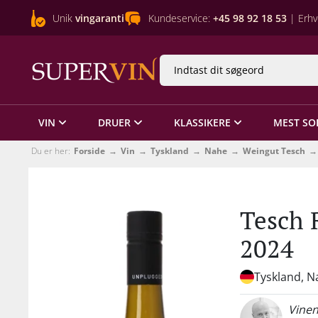
Unik
vingaranti
Kundeservice:
+45 98 92 18 53
| Erhv
VIN
DRUER
KLASSIKERE
MEST SO
Du er her:
Forside
Vin
Tyskland
Nahe
Weingut Tesch
Tesch 
2024
Tyskland, N
Vinen