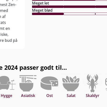
Meget let
mest Zen-
Meget blød
g med
 af
rats
amt en
iske,
dre bud på
, eller gem
2024 passer godt til...
Hygge
Asiatisk
Ost
Salat
Skaldyr