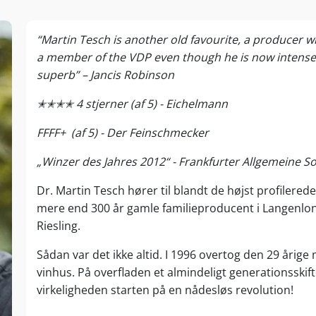
“Martin Tesch is another old favourite, a producer wh
a member of the VDP even though he is now intensely
superb” – Jancis Robinson
✭✭✭✭ 4 stjerner (af 5) - Eichelmann
FFFF+ (af 5) - Der Feinschmecker
„Winzer des Jahres 2012“ - Frankfurter Allgemeine S
Dr. Martin Tesch hører til blandt de højst profiler
mere end 300 år gamle familieproducent i Langenlo
Riesling.
Sådan var det ikke altid. I 1996 overtog den 29 årige
vinhus. På overfladen et almindeligt generationsskift
virkeligheden starten på en nådesløs revolution!