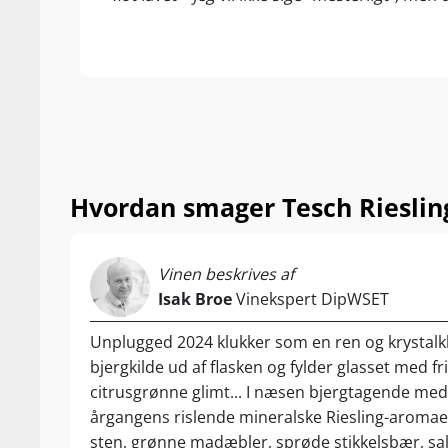
medlemskab af 
Og navnet "Unp
Riesling-køb b
ukrudtsmidler,
syrejustering.
gæringsprocess
Resultatet er 
Hvordan smager Tesch Riesli
must-taste Rie
Nyd den til dam
lette tapas, n
Vinen beskrives af
Isak Broe
Vinekspert DipWSET
Unplugged 2024 klukker som en ren og krystalk
bjergkilde ud af flasken og fylder glasset med fr
citrusgrønne glimt... I næsen bjergtagende med
årgangens rislende mineralske Riesling-aromae
sten, grønne madæbler, sprøde stikkelsbær, sal