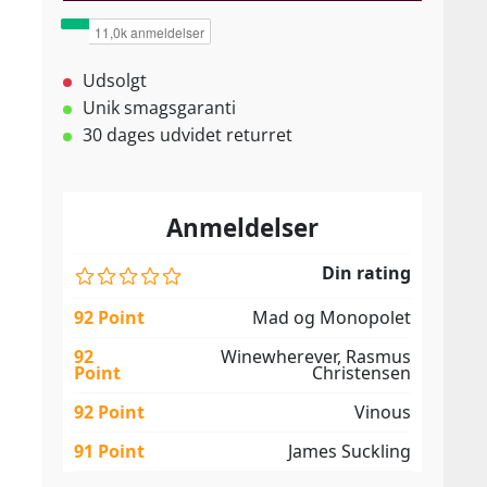
Udsolgt
Unik smagsgaranti
30 dages udvidet returret
Anmeldelser
Din rating
92 Point
Mad og Monopolet
92
Winewherever, Rasmus
Point
Christensen
92 Point
Vinous
91 Point
James Suckling