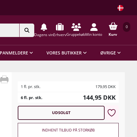
0
Gruppekøb
Min konto
Kurv
Dagens vin
Erhverv
PANMELDERE
VORES BUTIKKER
ØVRIGE
1 fl. pr. stk.
179,95
DKK
144,95
DKK
6 fl. pr. stk.
UDSOLGT
INDHENT TILBUD PÅ STORKØB