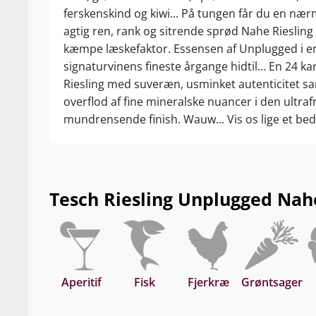
ferskenskind og kiwi... På tungen får du en nær
agtig ren, rank og sitrende sprød Nahe Rieslin
kæmpe læskefaktor. Essensen af Unplugged i en
signaturvinens fineste årgange hidtil… En 24 ka
Riesling med suveræn, usminket autenticitet s
overflod af fine mineralske nuancer i den ultrafr
mundrensende finish. Wauw... Vis os lige et be
verdens bedste tørre Riesling til prisen! Drik nu
8-10 år fra høståret.
Tesch Riesling Unplugged Nahe 
Aperitif
Fisk
Fjerkræ
Grøntsager