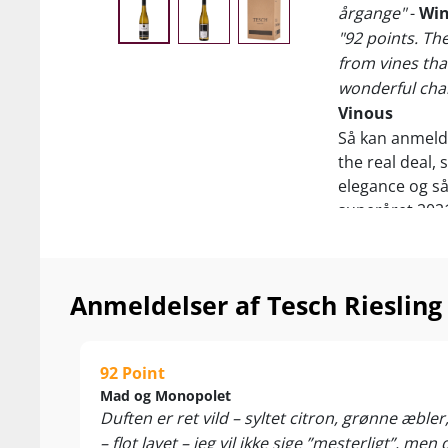
årgange"
-
Win
"92 points. Th
from vines tha
wonderful char
Vinous
Så kan anmeld
the real deal,
elegance og s
superåret 2021 
Aprilfrosten r
af årets høst.
produktionen o
Anmeldelser af Tesch Rieslin
flasker end no
Unplugged har
92 Point
opgraderede s
Mad og Monopolet
vinstokke på 5 
Duften er ret vild – syltet citron, grønne æbler,
Grosses Lage
-
– flot lavet – jeg vil ikke sige ”mesterligt”, men