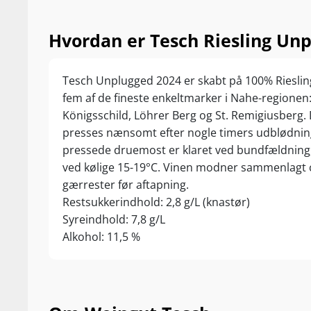
Hvordan er Tesch Riesling Unp
Tesch Unplugged 2024 er skabt på 100% Rieslin
fem af de fineste enkeltmarker i Nahe-regionen
Königsschild, Löhrer Berg og St. Remigiusberg
presses nænsomt efter nogle timers udblødnin
pressede druemost er klaret ved bundfældnin
ved kølige 15-19°C. Vinen modner sammenlagt c
gærrester før aftapning.
Restsukkerindhold: 2,8 g/L (knastør)
Syreindhold: 7,8 g/L
Alkohol: 11,5 %