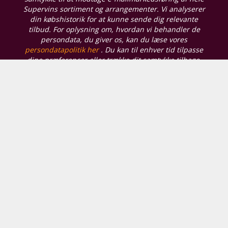
Supervins sortiment og arrangementer. Vi analyserer
din købshistorik for at kunne sende dig relevante
tilbud. For oplysning om, hvordan vi behandler de
persondata, du giver os, kan du læse vores
persondatapolitik her
. Du kan til enhver tid tilpasse
dine præferencer eller trække dit samtykke tilbage.
Vores butikker
Supervin Hjørring
Skagensvej 201, A
9800 Hjørring
Åbningstider
Mandag - Fredag:
10:00 - 17:30
Lørdag:
10:00 - 16:00