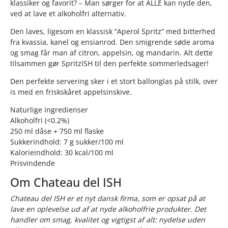
klassiker og favorit? – Man sørger for at ALLE kan nyde den,
ved at lave et alkoholfri alternativ.
Den laves, ligesom en klassisk ”Aperol Spritz” med bitterhed
fra kvassia, kanel og ensianrod. Den smigrende søde aroma
og smag får man af citron, appelsin, og mandarin. Alt dette
tilsammen gør SpritzISH til den perfekte sommerledsager!
Den perfekte servering sker i et stort ballonglas på stilk, over
is med en friskskåret appelsinskive.
Naturlige ingredienser
Alkoholfri (<0.2%)
250 ml dåse + 750 ml flaske
Sukkerindhold: 7 g sukker/100 ml
Kalorieindhold: 30 kcal/100 ml
Prisvindende
Om Chateau del ISH
Chateau del ISH er et nyt dansk firma, som er opsat på at
lave en oplevelse ud af at nyde alkoholfrie produkter. Det
handler om smag, kvalitet og vigtigst af alt: nydelse uden