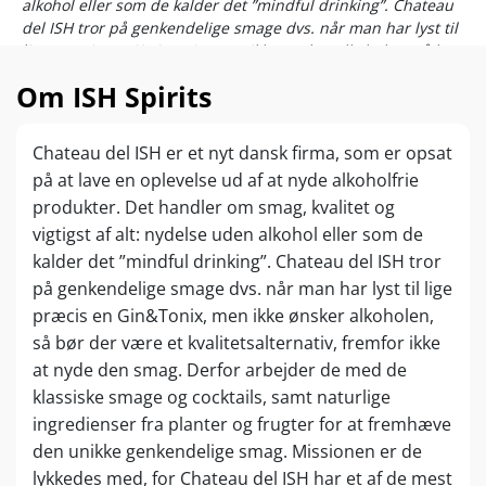
alkohol eller som de kalder det ”mindful drinking”. Chateau
del ISH tror på genkendelige smage dvs. når man har lyst til
lige præcis en Gin&Tonix, men ikke ønsker alkoholen, så bør
der være et kvalitetsalternativ, fremfor ikke at nyde den
Om ISH Spirits
smag. Derfor arbejder de med de klassiske smage og
cocktails, samt naturlige ingredienser fra planter og frugter
for at fremhæve den unikke genkendelige smag. Missionen
Chateau del ISH er et nyt dansk firma, som er opsat
er de lykkedes med, for Chateau del ISH har et af de mest
på at lave en oplevelse ud af at nyde alkoholfrie
prisbelønnede alkoholfrie brands i verden.
produkter. Det handler om smag, kvalitet og
vigtigst af alt: nydelse uden alkohol eller som de
kalder det ”mindful drinking”. Chateau del ISH tror
på genkendelige smage dvs. når man har lyst til lige
præcis en Gin&Tonix, men ikke ønsker alkoholen,
så bør der være et kvalitetsalternativ, fremfor ikke
at nyde den smag. Derfor arbejder de med de
klassiske smage og cocktails, samt naturlige
ingredienser fra planter og frugter for at fremhæve
den unikke genkendelige smag. Missionen er de
lykkedes med, for Chateau del ISH har et af de mest