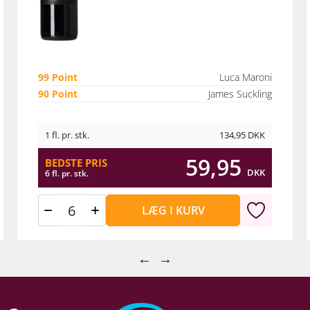
99 Point
Luca Maroni
90 Point
James Suckling
1 fl. pr. stk.
134,95
DKK
59,95
BEDSTE PRIS
DKK
6 fl. pr. stk.
LÆG I KURV
←
→