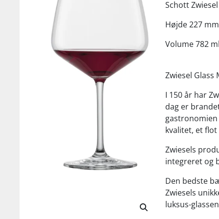
Schott Zwiesel
Højde 227 mm
Volume 782 m
Zwiesel Glass 
I 150 år har Zw
dag er brandet
gastronomien 
kvalitet, et fl
Zwiesels produ
integreret og 
Den bedste bæ
Zwiesels unikk
luksus-glassen