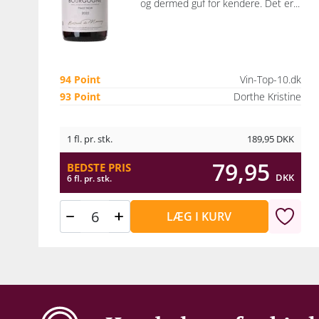
og dermed guf for kendere. Det er...
94 Point
Vin-Top-10.dk
93 Point
Dorthe Kristine
1 fl. pr. stk.
189,95
DKK
79,95
BEDSTE PRIS
DKK
6 fl. pr. stk.
LÆG I KURV