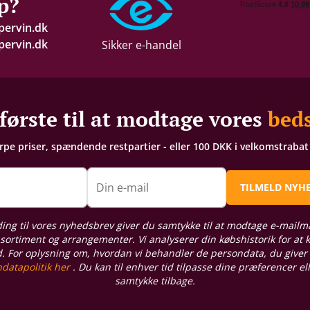
p?
pervin.dk
ervin.dk
Sikker e-handel
første til at modtage vores
beds
arpe priser, spændende restpartier - eller 100 DKK i velkomstraba
n
Din e-mail
TILMELD NYH
ding til vores nyhedsbrev giver du samtykke til at modtage e-mailm
sortiment og arrangementer. Vi analyserer din købshistorik for at
d. For oplysning om, hvordan vi behandler de persondata, du giver
datapolitik her
. Du kan til enhver tid tilpasse dine præferencer el
samtykke tilbage.