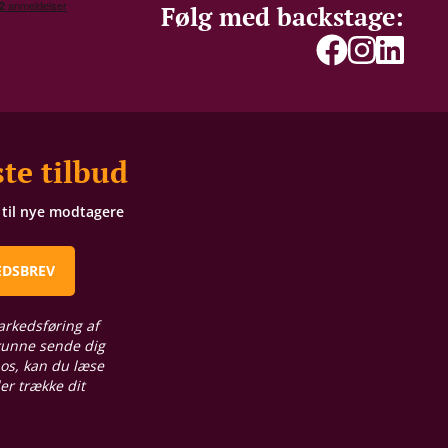
Følg med backstage:
te tilbud
t til nye modtagere
EDSBREV
arkedsføring af
 kunne sende dig
 os, kan du læse
ler trække dit