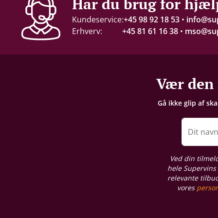
Har du brug for hjæl
Kundeservice:
+45 98 92 18 53
•
info@su
Erhverv:
+45 81 61 16 38
•
mso@sup
Vær den 
Gå ikke glip af sk
Dit nav
Ved din tilmel
hele Supervins 
relevante tilbu
vores
person