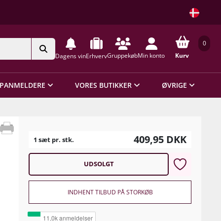
0
Gruppekøb
Min konto
Kurv
Dagens vin
Erhverv
PANMELDERE
VORES BUTIKKER
ØVRIGE
409,95
DKK
1 sæt pr. stk.
UDSOLGT
INDHENT TILBUD PÅ STORKØB