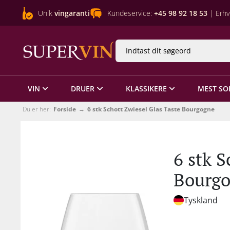
Unik
vingaranti
Kundeservice:
+45 98 92 18 53
| Erhv
VIN
DRUER
KLASSIKERE
MEST SO
Du er her:
Forside
6 stk Schott Zwiesel Glas Taste Bourgogne
6 stk S
Bourg
Tyskland