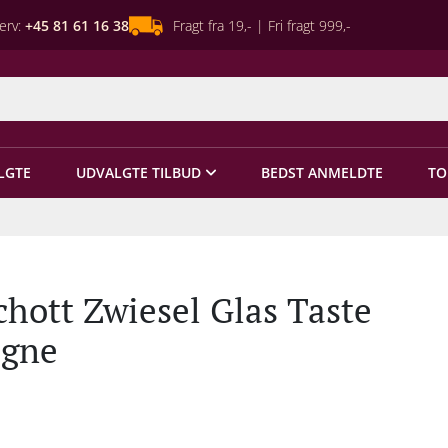
erv:
+45 81 61 16 38
Fragt fra 19,- | Fri fragt 999,-
LGTE
UDVALGTE TILBUD
BEDST ANMELDTE
TO
chott Zwiesel Glas Taste
ogne