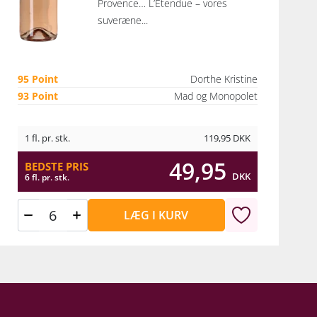
Provence… L’Etendue – vores
suveræne...
95 Point
Dorthe Kristine
93 Point
Mad og Monopolet
1 fl. pr. stk.
119,95
DKK
49,95
BEDSTE PRIS
DKK
6 fl. pr. stk.
LÆG I KURV