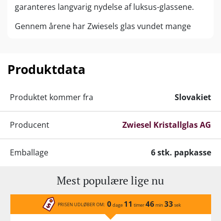
garanteres langvarig nydelse af luksus-glassene.
Gennem årene har Zwiesels glas vundet mange
design- og innovationspriser, herunder bl.a. Red
Dot Design Award, IF Design Award og Germany
Design Award.
Produktdata
Alle glas er egnet til opvaskemaskinen.
Produktet kommer fra
Slovakiet
Producent
Zwiesel Kristallglas AG
Emballage
6 stk. papkasse
Mest populære lige nu
0
11
46
33
PRISEN UDLØBER OM:
dage
timer
min
sek