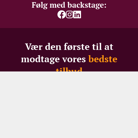
Følg med backstage:
Vær den første til at
modtage vores
bedste
tilbud
Gå ikke glip af skarpe priser, spændende restpartier -
eller 100 DKK i velkomstrabat til nye modtagere
Dit navn
Din e-mail
TILMELD NYHEDSBREV