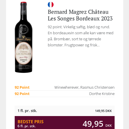
Bernard Magrez Château
Les Songes Bordeaux 2023
92 point. Virkelig saftig, blød og rund.
En bordeauxvin som alle kan være med
på. Brombær, sort te og tørrede
blomster. Frugtpower og frisk...
92 Point
Winewherever, Rasmus Christensen
92 Point
Dorthe Kristine
1 fl. pr. stk.
149,95
DKK
49,95
BEDSTE PRIS
DKK
6 fl. pr. stk.