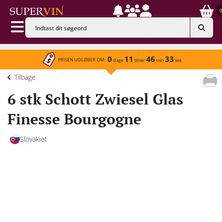
0
11
46
33
PRISEN UDLØBER OM:
dage
timer
min
sek
Tilbage
6 stk Schott Zwiesel Glas
Finesse Bourgogne
Slovakiet