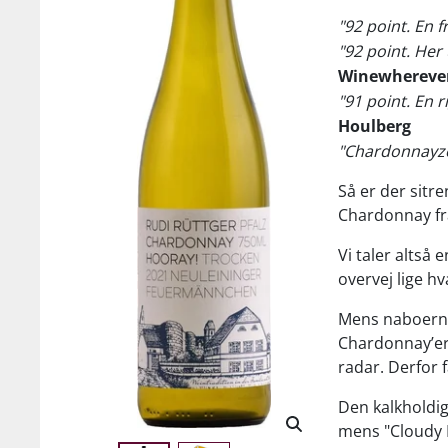
"92 point. En 
"92 point. Her
Winewherever
"91 point. En r
Houlberg
"Chardonnayzel
Så er der sitr
Chardonnay fra
Vi taler altså
overvej lige hv
Mens naboerne
Chardonnay’er,
radar. Derfor f
Den kalkholdig
mens "Cloudy 