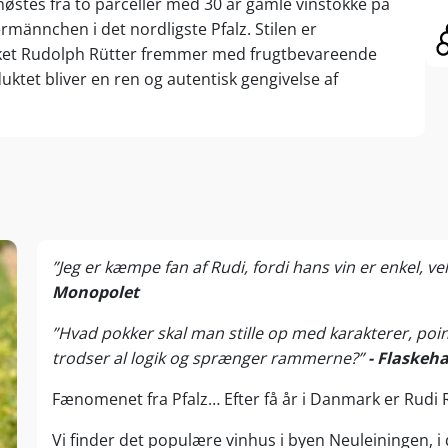
østes fra to parceller med 30 år gamle vinstokke på
männchen i det nordligste Pfalz. Stilen er
vilket Rudolph Rütter fremmer med frugtbevareende
ktet bliver en ren og autentisk gengivelse af
”Jeg er kæmpe fan af Rudi, fordi hans vin er enkel, ve
Monopolet
”Hvad pokker skal man stille op med karakterer, poi
trodser al logik og sprænger rammerne?”
- Flaskeh
Fænomenet fra Pfalz… Efter få år i Danmark er Rudi R
Vi finder det populære vinhus i byen Neuleiningen, i d