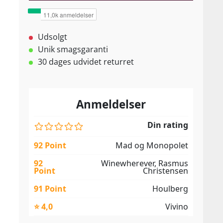
Udsolgt
Unik smagsgaranti
30 dages udvidet returret
Anmeldelser
Din rating
92 Point
Mad og Monopolet
92
Winewherever, Rasmus
Point
Christensen
91 Point
Houlberg
⭐ 4,0
Vivino