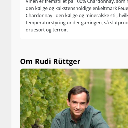
Vinen er fremstillet på 100% Chardonnay, som h
den kølige og kalkstensholdige enkeltmark Feuer
Chardonnay i den kølige og mineralske stil, h
temperaturstyring under gæringen, så slutprodu
druesort og terroir.
Om Rudi Rüttger