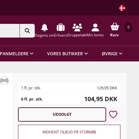
0
Gruppekøb
Min konto
Kurv
Dagens vin
Erhverv
PANMELDERE
VORES BUTIKKER
ØVRIGE
1 fl. pr. stk.
129,95
DKK
104,95
DKK
6 fl. pr. stk.
UDSOLGT
INDHENT TILBUD PÅ STORKØB