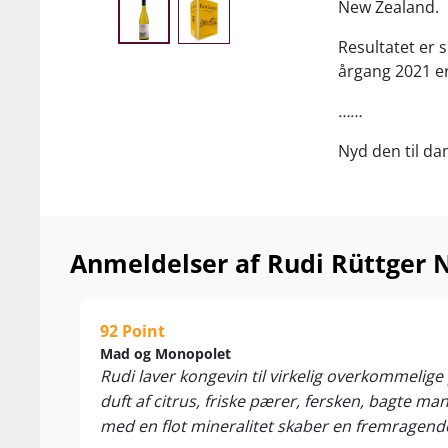
New Zealand.
Resultatet er 
årgang 2021 e
……
Nyd den til dam
røgvarer og fr
Anmeldelser af Rudi Rüttger 
92 Point
Mad og Monopolet
Rudi laver kongevin til virkelig overkommelige 
duft af citrus, friske pærer, fersken, bagte m
med en flot mineralitet skaber en fremragende h