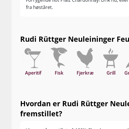
Forrygende flot Pfalz Chardonnay! Drik nu, elle
fra høståret.
Rudi Rüttger Neuleininger Feu
Aperitif
Fisk
Fjerkræ
Grill
G
Hvordan er Rudi Rüttger Neul
fremstillet?