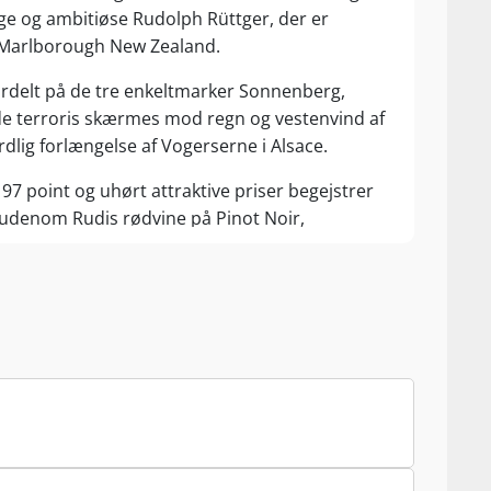
unge og ambitiøse Rudolph Rüttger, der er
i Marlborough New Zealand.
fordelt på de tre enkeltmarker Sonnenberg,
 terroris skærmes mod regn og vestenvind af
dlig forlængelse af Vogerserne i Alsace.
 97 point og uhørt attraktive priser begejstrer
udenom Rudis rødvine på Pinot Noir,
rgunder Réserve, der trods ekstremt
ne med røde bourgognevine i den kostbare
e på Pinot Blanc (Weissburgunder) og Pinot Gris
ange konkurrenter fra Alsace.
vtørre Riesling ”Le Tendre” samt den halvsøde
non Blanc!