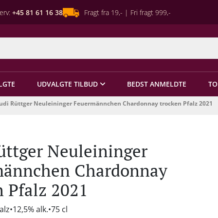
erv:
+45 81 61 16 38
Fragt fra 19,- | Fri fragt 999,-
LGTE
UDVALGTE TILBUD
BEDST ANMELDTE
TO
udi Rüttger Neuleininger Feuermännchen Chardonnay trocken Pfalz 2021
üttger Neuleininger
männchen Chardonnay
n Pfalz 2021
alz
12,5% alk.
75 cl