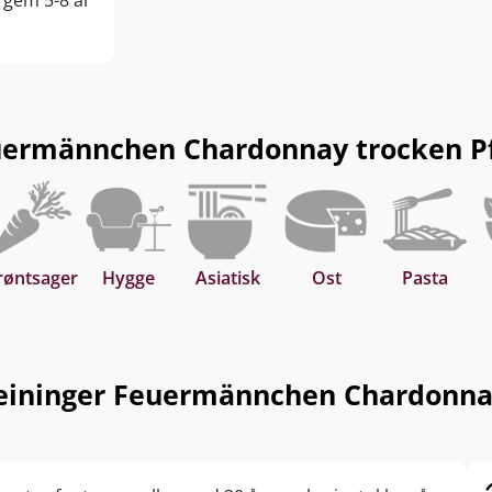
r gem 5-8 år
ermännchen Chardonnay trocken Pfal
røntsager
Hygge
Asiatisk
Ost
Pasta
eininger Feuermännchen Chardonnay