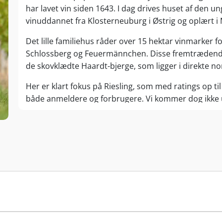
har lavet vin siden 1643. I dag drives huset af den 
vinuddannet fra Klosterneuburg i Østrig og oplært 
Det lille familiehus råder over 15 hektar vinmarker 
Schlossberg og Feuermännchen. Disse fremtrædende
de skovklædte Haardt-bjerge, som ligger i direkte nor
Her er klart fokus på Riesling, som med ratings op til
både anmeldere og forbrugere. Vi kommer dog ikke 
henholdvis Spätburgunder Vom Kalkboden og Spätbu
sympatiske priser får anmelderne til at sammenlig
Premier Cru-klasse!
Glem endelig ikke familien Rüttgers alsidige hvidvin
(Grauburgunder), som til prisen gør tykt grin med m
Har du en sød tand, vil du falde pladask for den hal
Scheurebe, der hyldes som det tyske svar på Sauvig