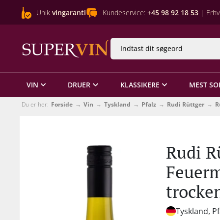
Unik
vingaranti
Kundeservice:
+45 98 92 18 53
| Erhv
VIN
DRUER
KLASSIKERE
MEST SO
Du er her:
Forside
Vin
Tyskland
Pfalz
Rudi Rüttger
R
Rudi R
Feuer
trocke
Tyskland, Pf