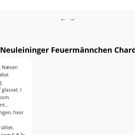
←
→
 Neuleininger Feuermännchen Chard
…. Næsen
ltet
g
glasset. I
 som
int…
ungen, hvor
litet.