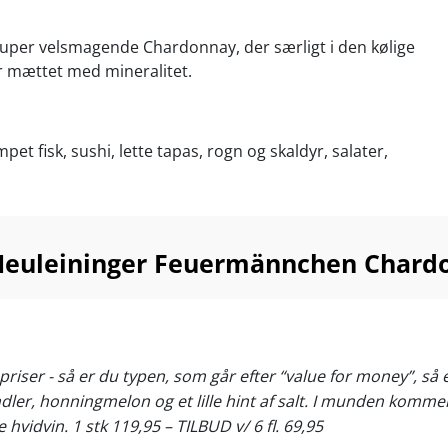
super velsmagende Chardonnay, der særligt i den kølige
r mættet med mineralitet.
pet fisk, sushi, lette tapas, rogn og skaldyr, salater,
iske oste. Servér ved 10-12°C
Neuleininger Feuermännchen Chardo
priser - så er du typen, som går efter “value for money”, så
andler, honningmelon og et lille hint af salt. I munden komm
vidvin. 1 stk 119,95 – TILBUD v/ 6 fl. 69,95