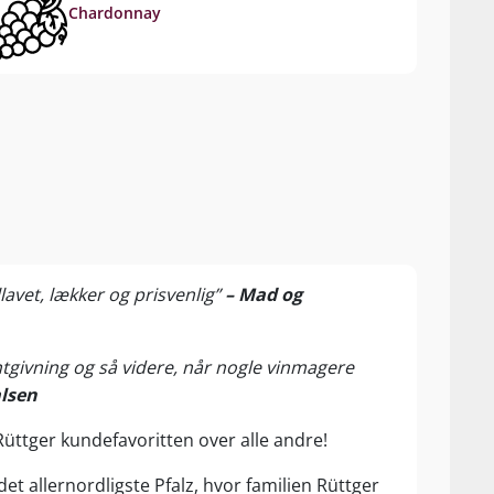
Chardonnay
llavet, lækker og prisvenlig”
– Mad og
ntgivning og så videre, når nogle vinmagere
alsen
üttger kundefavoritten over alle andre!
et allernordligste Pfalz, hvor familien Rüttger