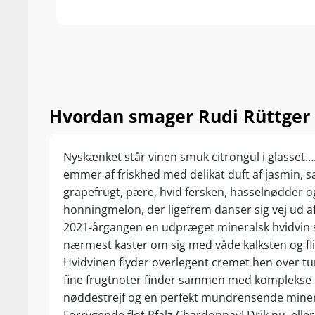
Hvordan smager Rudi Rüttger
Nyskænket står vinen smuk citrongul i glasset
emmer af friskhed med delikat duft af jasmin, sa
grapefrugt, pære, hvid fersken, hasselnødder o
honningmelon, der ligefrem danser sig vej ud af 
2021-årgangen en udpræget mineralsk hvidvin
nærmest kaster om sig med våde kalksten og fl
Hvidvinen flyder overlegent cremet hen over t
fine frugtnoter finder sammen med komplekse
nøddestrejf og en perfekt mundrensende minera