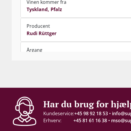
Vinen kommer fra
Tyskland
Pfalz
Producent
Rudi Rüttger
Årgang
2021
Indhold
75 cl
Alkohol-%
Har du brug for hjæl
12,5 %
Kundeservice:
+45 98 92 18 53
•
info@su
Erhverv:
+45 81 61 16 38
•
mso@sup
Servering
10-12°C