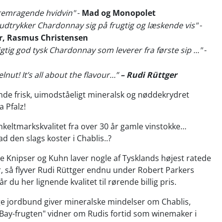
fremragende hvidvin"
-
Mad og Monopolet
 udtrykker Chardonnay sig på frugtig og læskende vis"
-
, Rasmus Christensen
igtig god tysk Chardonnay som leverer fra første sip ..."
-
nut! It’s all about the flavour…”
– Rudi Rüttger
ende frisk, uimodståeligt mineralsk og nøddekrydret
 Pfalz!
 enkeltmarkskvalitet fra over 30 år gamle vinstokke…
ad den slags koster i Chablis..?
 Knipser og Kuhn laver nogle af Tysklands højest ratede
 så flyver Rudi Rüttger endnu under Robert Parkers
år du her lignende kvalitet til rørende billig pris.
e jordbund giver mineralske mindelser om Chablis,
Bay-frugten" vidner om Rudis fortid som winemaker i