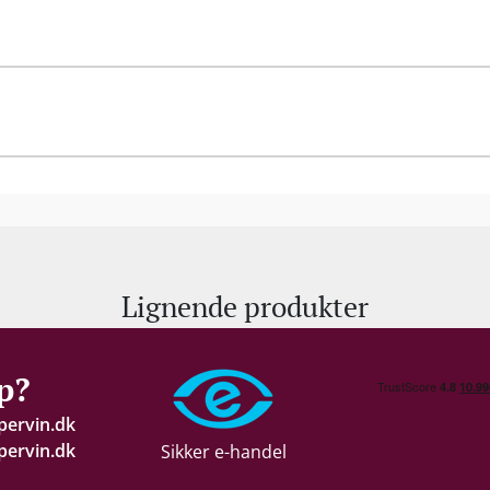
Lignende produkter
p?
pervin.dk
ervin.dk
Sikker e-handel