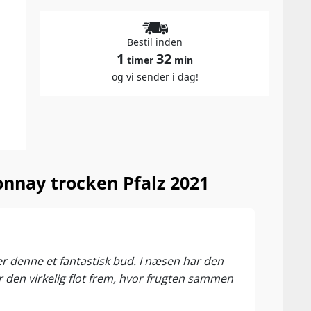
Bestil inden
1
32
timer
min
og vi sender i dag!
nnay trocken Pfalz 2021
92 P
Winew
 er denne et fantastisk bud. I næsen har den
Sprød
er den virkelig flot frem, hvor frugten sammen
miner