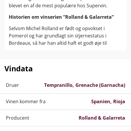
blevet en af de mest populære hos Supervin.
Historien om vinserien ”Rolland & Galarreta”
Selvom Michel Rolland er født og opvokset i
Pomerol og har grundlagt sin stjernestatus i
Bordeaux, så har han altid haft et godt øje til
Spanien. Derfor vælger han i 2010, at indgå et
partnerskab med Spaniens dygtigste
vinentreprenør, Javier Galarreta, der kender det
Vindata
spanske terroir til perfektion. Kombineret med
Michel Rollands vinmagerfærdigheder har de til
Druer
Tempranillo
Grenache (Garnacha)
sammen skabt en imponerende serie af vine, der
tager os lige fra Rueda, Rioja og Ribera del Duero til
Vinen kommer fra
Priorat i Catalonien. I alt råder de over 120 hektar
Spanien
Rioja
fra de bedste regioner i Spanien. Druematerialet
leveres af små vinbønder som Javier og Michel har
Producent
Rolland & Galarreta
håndplukket helt særligt til deres vinserie. Det er
også en af forklaringerne på, at produktionerne er