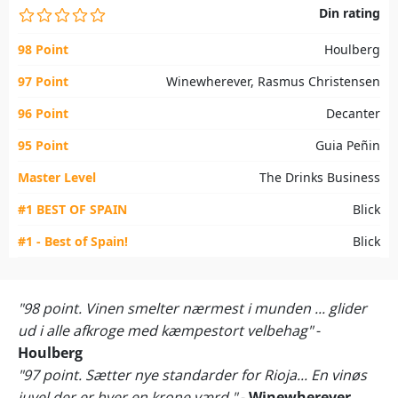
Din rating
98 Point
Houlberg
97 Point
Winewherever, Rasmus Christensen
96 Point
Decanter
95 Point
Guia Peñin
Master Level
The Drinks Business
#1 BEST OF SPAIN
Blick
#1 - Best of Spain!
Blick
"98 point. Vinen smelter nærmest i munden ... glider
ud i alle afkroge med kæmpestort velbehag"
-
Houlberg
"97 point. Sætter nye standarder for Rioja... En vinøs
juvel der er hver en krone værd."
-
Winewherever,