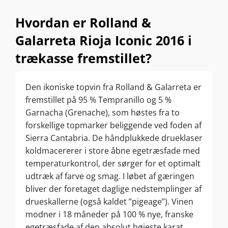
Hvordan er Rolland &
Galarreta Rioja Iconic 2016 i
trækasse fremstillet?
Den ikoniske topvin fra Rolland & Galarreta er
fremstillet på 95 % Tempranillo og 5 %
Garnacha (Grenache), som høstes fra to
forskellige topmarker beliggende ved foden af
Sierra Cantabria. De håndplukkede drueklaser
koldmacererer i store åbne egetræsfade med
temperaturkontrol, der sørger for et optimalt
udtræk af farve og smag. I løbet af gæringen
bliver der foretaget daglige nedstemplinger af
drueskallerne (også kaldet ”pigeage”). Vinen
modner i 18 måneder på 100 % nye, franske
egetræsfade af den absolut højeste karat.