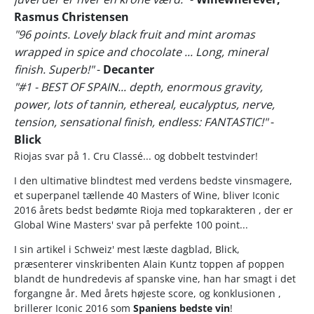
Rasmus Christensen
"96 points. Lovely black fruit and mint aromas
wrapped in spice and chocolate ... Long, mineral
finish. Superb!"
-
Decanter
"#1 - BEST OF SPAIN... depth, enormous gravity,
power, lots of tannin, ethereal, eucalyptus, nerve,
tension, sensational finish, endless: FANTASTIC!"
-
Blick
Riojas svar på 1. Cru Classé... og dobbelt testvinder!
I den ultimative blindtest med verdens bedste vinsmagere,
et superpanel tællende 40 Masters of Wine, bliver Iconic
2016 årets bedst bedømte Rioja med topkarakteren , der er
Global Wine Masters' svar på perfekte 100 point...
I sin artikel i Schweiz' mest læste dagblad, Blick,
præsenterer vinskribenten Alain Kuntz toppen af poppen
blandt de hundredevis af spanske vine, han har smagt i det
forgangne år. Med årets højeste score, og konklusionen ,
brillerer Iconic 2016 som
Spaniens bedste vin
!