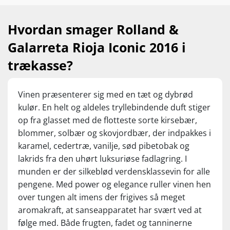
så fin balance mellem frugt og fad. Vinen
smelter nærmest i munden ... glider ud i alle
Hvordan smager Rolland &
afkroge med kæmpestort velbehag. Men det
Galarreta Rioja Iconic 2016 i
er med en stor styrke i frugten, som er frisk,
moden, generøs og næsten læskende med
trækasse?
sød balsamico og en vis luftighed. Det gør
vinen let, cremet og smeltende på én gang,
Vinen præsenterer sig med en tæt og dybrød
hvilket virkelig giver comfort, men det er
kulør. En helt og aldeles tryllebindende duft stiger
samtidig med en enorm tyngde, nerve og
op fra glasset med de flotteste sorte kirsebær,
mærkbare tanniner, der dog er flot
blommer, solbær og skovjordbær, der indpakkes i
integrerede. Det er måske nok en vin, som
karamel, cedertræ, vanilje, sød pibetobak og
burde gemmes, men den smager imidlertid
lakrids fra den uhørt luksuriøse fadlagring. I
bare så forbandet godt allerede nu. 98 point.
munden er der silkeblød verdensklassevin for alle
Forhandles af
Supervin
, hvor en flaske koster
pengene. Med power og elegance ruller vinen hen
2.499,95 kr., mens prisen er 1.999,95 kr. ved
over tungen alt imens der frigives så meget
køb af 6 flasker. Vinanmeldelse 6,5/7
aromakraft, at sanseapparatet har svært ved at
følge med. Både frugten, fadet og tanninerne