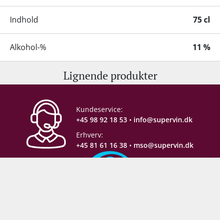
Indhold
75 cl
Alkohol-%
11 %
Lignende produkter
Servering
6-8 °C
Proptype
Champagnekork
Kundeservice:
+45 98 92 18 53
•
info@supervin.dk
Emballage
6 stk. papkasse
Erhverv:
+45 81 61 16 38
•
mso@supervin.dk
Allergener
Sulferdioxid/ Sulfitter
Sikker e-handel