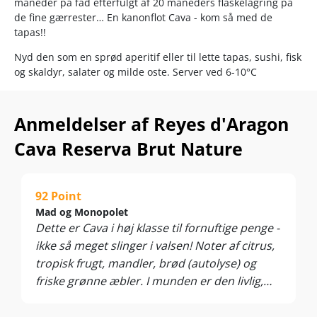
måneder på fad efterfulgt af 20 måneders flaskelagring på
de fine gærrester… En kanonflot Cava - kom så med de
tapas!!
Nyd den som en sprød aperitif eller til lette tapas, sushi, fisk
og skaldyr, salater og milde oste. Server ved 6-10°C
Anmeldelser af Reyes d'Aragon
Cava Reserva Brut Nature
92 Point
Mad og Monopolet
Dette er Cava i høj klasse til fornuftige penge -
ikke så meget slinger i valsen! Noter af citrus,
tropisk frugt, mandler, brød (autolyse) og
friske grønne æbler. I munden er den livlig,
sprød, let sødmefuld og utrolig skøn - bobler
er ikke kun til fest, de er til alle lejligheder!