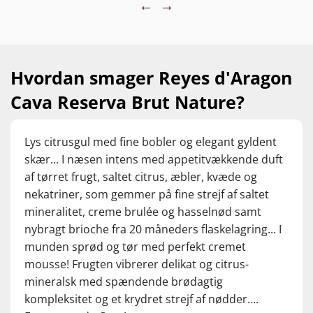
←
→
(vurderet ved en tilbudspris på kr. 149,95)
Hvordan smager Reyes d'Aragon
Cava Reserva Brut Nature?
Lys citrusgul med fine bobler og elegant gyldent
skær… I næsen intens med appetitvækkende duft
af tørret frugt, saltet citrus, æbler, kvæde og
nekatriner, som gemmer på fine strejf af saltet
mineralitet, creme brulée og hasselnød samt
nybragt brioche fra 20 måneders flaskelagring... I
munden sprød og tør med perfekt cremet
mousse! Frugten vibrerer delikat og citrus-
mineralsk med spændende brødagtig
kompleksitet og et krydret strejf af nødder….