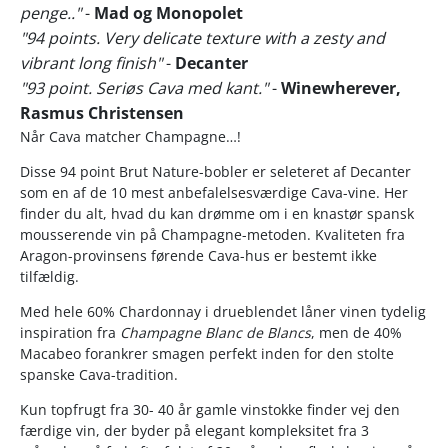
penge.."
-
Mad og Monopolet
"94 points. Very delicate texture with a zesty and
vibrant long finish"
-
Decanter
"93 point. Seriøs Cava med kant."
-
Winewherever,
Rasmus Christensen
Når Cava matcher Champagne…!
Disse 94 point Brut Nature-bobler er seleteret af Decanter
som en af de 10 mest anbefalelsesværdige Cava-vine. Her
finder du alt, hvad du kan drømme om i en knastør spansk
mousserende vin på Champagne-metoden. Kvaliteten fra
Aragon-provinsens førende Cava-hus er bestemt ikke
tilfældig.
Med hele 60% Chardonnay i drueblendet låner vinen tydelig
inspiration fra
Champagne Blanc de Blancs
, men de 40%
Macabeo forankrer smagen perfekt inden for den stolte
spanske Cava-tradition.
Kun topfrugt fra 30- 40 år gamle vinstokke finder vej den
færdige vin, der byder på elegant kompleksitet fra 3