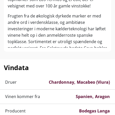
velsignet med over 100 år gamle vinstokke!
Frugten fra de økologisk dyrkede marker er med
andre ord i verdensklasse, og ambitiøse
investeringer i moderne kælderteknologi har løftet
vinene helt op i den anmelderroste spanske
topklasse. Sortimentet er utroligt spændende og
perfekt varieret. Fra Calatayuds bedste Cava-bobler
til fremragende rødvine på Garnacha… ikke at
forglemme den utroligt populære Pi på Concejon-
Vindata
druen… Bodegas Langa er din garanti for spansk
topkvalitet til forbløffende attraktive priser -
ekstrem value-for-money!
Druer
Chardonnay
Macabeo (Viura)
Vinen kommer fra
Spanien
Aragon
Producent
Bodegas Langa