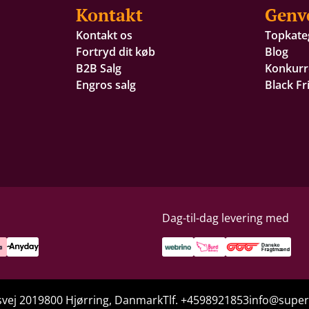
Kontakt
Genv
Kontakt os
Topkate
Fortryd dit køb
Blog
B2B Salg
Konkurr
Engros salg
Black Fr
Dag-til-dag levering med
vej 201
9800 Hjørring, Danmark
Tlf. +4598921853
info@super