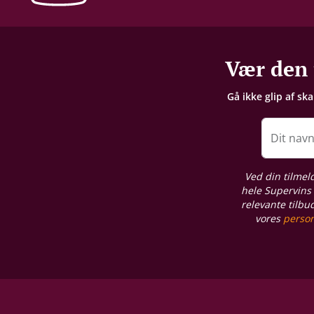
Vær den 
Gå ikke glip af sk
Dit nav
Ved din tilmel
hele Supervins 
relevante tilbu
vores
person