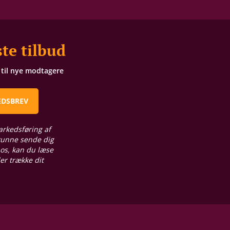
te tilbud
t til nye modtagere
EDSBREV
arkedsføring af
 kunne sende dig
 os, kan du læse
ler trække dit