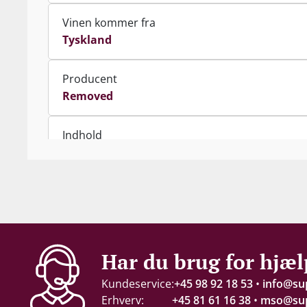
Vinen kommer fra
Tyskland
Producent
Removed
Indhold
75 cl
Proptype
Skruelåg
Emballage
Har du brug for hjæl
6 stk. papkasse
Kundeservice:
+45 98 92 18 53
•
info@su
Erhverv:
+45 81 61 16 38
•
mso@sup