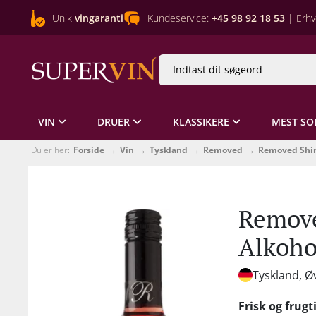
Unik
vingaranti
Kundeservice:
+45 98 92 18 53
| Erhv
VIN
DRUER
KLASSIKERE
MEST SO
Du er her:
Forside
Vin
Tyskland
Removed
Removed Shira
Remove
Alkoho
Tyskland, Ø
Frisk og frug