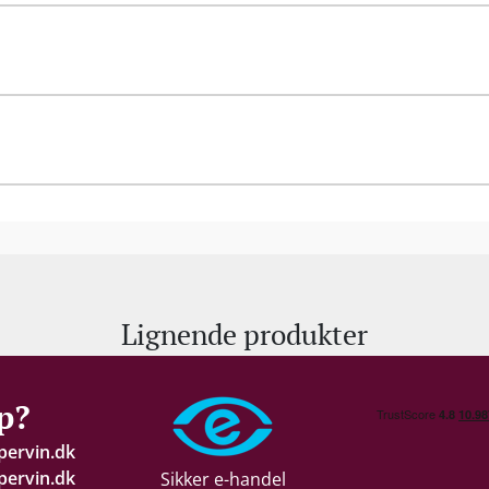
Lignende produkter
p?
pervin.dk
ervin.dk
Sikker e-handel