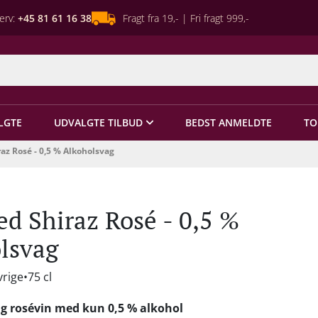
erv:
+45 81 61 16 38
Fragt fra 19,- | Fri fragt 999,-
LGTE
UDVALGTE TILBUD
BEDST ANMELDTE
TO
z Rosé - 0,5 % Alkoholsvag
d Shiraz Rosé - 0,5 %
lsvag
vrige
75 cl
tig rosévin med kun 0,5 % alkohol