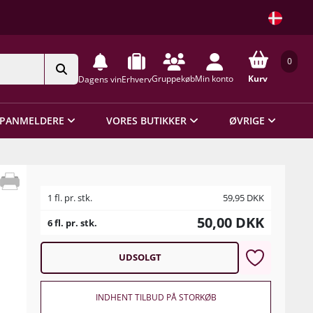
0
Gruppekøb
Min konto
Kurv
Dagens vin
Erhverv
PANMELDERE
VORES BUTIKKER
ØVRIGE
1 fl. pr. stk.
59,95
DKK
50,00
DKK
6 fl. pr. stk.
UDSOLGT
INDHENT TILBUD PÅ STORKØB