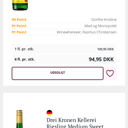
94 Point
Dorthe Kristine
91 Point
Mad og Monopolet
91 Point
Winewherever, Rasmus Christensen
1 fl. pr. stk.
109,95
DKK
94,95
DKK
6 fl. pr. stk.
UDSOLGT
Drei Kronen Kellerei
Riesling Medium Sweet