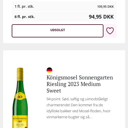
1 fl. pr. stk.
109,95
DKK
94,95
DKK
6 fl. pr. stk.
UDSOLGT
Königsmosel Sonnengarten
Riesling 2023 Medium
Sweet
94 point. Sød, saftig og uimodståeligt
charmerende! Den kommer fra de
idylliske bakker ved Mosel-floden, hvor
vinmarkerne bugter sig så...