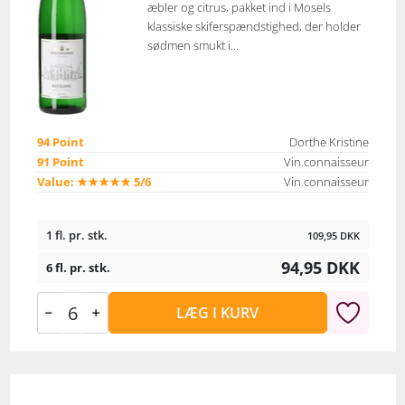
æbler og citrus, pakket ind i Mosels
klassiske skiferspændstighed, der holder
sødmen smukt i...
94 Point
Dorthe Kristine
91 Point
Vin.connaisseur
Value: ★★★★★ 5/6
Vin.connaisseur
1 fl. pr. stk.
109,95
DKK
94,95
DKK
6 fl. pr. stk.
LÆG I KURV