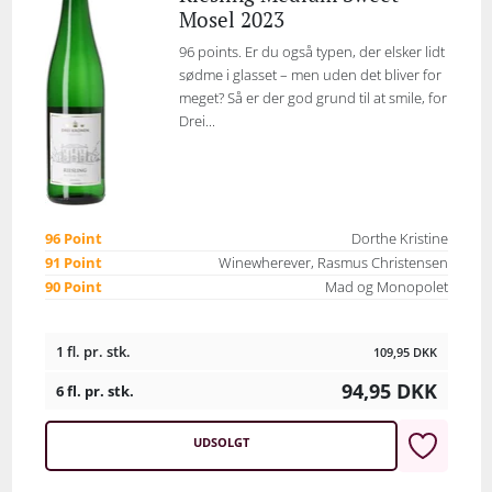
Mosel 2023
96 points. Er du også typen, der elsker lidt
sødme i glasset – men uden det bliver for
meget? Så er der god grund til at smile, for
Drei...
96 Point
Dorthe Kristine
91 Point
Winewherever, Rasmus Christensen
90 Point
Mad og Monopolet
1 fl. pr. stk.
109,95
DKK
94,95
DKK
6 fl. pr. stk.
UDSOLGT