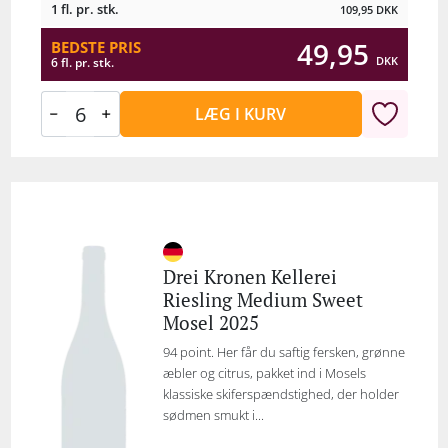
1 fl. pr. stk.
109,95
DKK
49,95
BEDSTE PRIS
DKK
6 fl. pr. stk.
LÆG I KURV
Drei Kronen Kellerei
Riesling Medium Sweet
Mosel 2025
94 point. Her får du saftig fersken, grønne
æbler og citrus, pakket ind i Mosels
klassiske skiferspændstighed, der holder
sødmen smukt i...