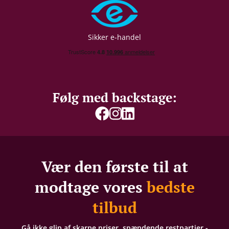
Sikker e-handel
Følg med backstage:
Vær den første til at
modtage vores
bedste
tilbud
Gå ikke glip af skarpe priser, spændende restpartier -