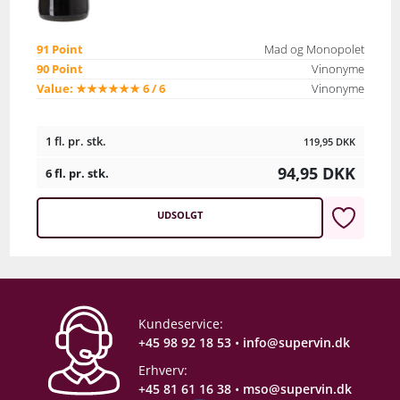
91 Point
Mad og Monopolet
90 Point
Vinonyme
Value: ★★★★★★ 6 / 6
Vinonyme
1 fl. pr. stk.
119,95
DKK
94,95
DKK
6 fl. pr. stk.
UDSOLGT
Kundeservice:
+45 98 92 18 53
•
info@supervin.dk
Erhverv:
+45 81 61 16 38
•
mso@supervin.dk