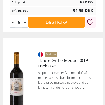
1 fl. pr. stk.
109,95
DKK
94,95
DKK
6 fl. pr. stk.
LÆG I KURV
Trækasse
Haute Grille Medoc 2019 i
trækasse
91 point. Næsen er fyldt med duft af
mørke bær – solbær, brombær, urter som
laurbær og mynte samt skovbund og
lakrids. I munden er den smooth...