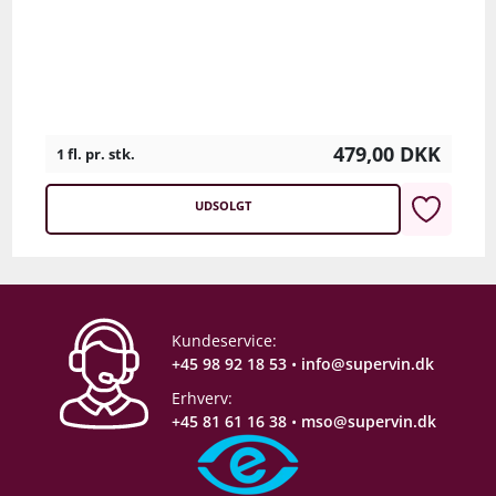
479,00
DKK
1 fl. pr. stk.
UDSOLGT
Kundeservice:
+45 98 92 18 53
•
info@supervin.dk
Erhverv:
+45 81 61 16 38
•
mso@supervin.dk