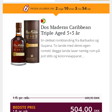
2
10
3
54
PRISEN UDLØBER OM:
dage
timer
min
sek
Dos Maderas Caribbean
Triple Aged 5+5 år
En delikat romblanding fra Barbados og
Guyana. To lande med deres egen
romstil. Begge lande laver nemlig rom på
pot stills og kolonneapparat....
1 fl. pr. stk.
609,95
DKK
504,00
BEDSTE PRIS
DKK
1 fl. pr. stk.