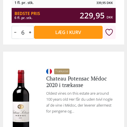
1 fl. pr. stk.
339,95
DKK
229,95
BEDSTE PRIS
DKK
6 fl. pr. stk.
LÆG I KURV
Trækasse
Chateau Potensac Médoc
2020 i trækasse
Oldest vines on this estate are around
100 years old Her får du uden tvivl nogle
af de vine i Médoc, der leverer allermest
for pengene og...