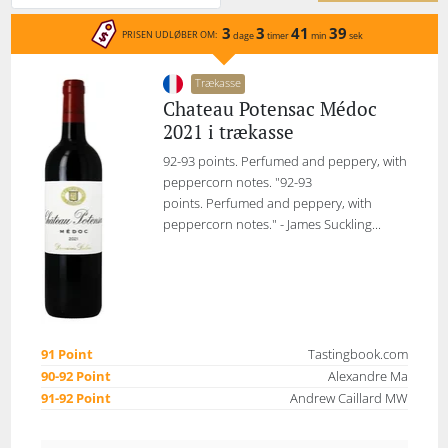
3
3
41
39
PRISEN UDLØBER OM:
dage
timer
min
sek
Trækasse
Chateau Potensac Médoc
2021 i trækasse
92-93 points. Perfumed and peppery, with
peppercorn notes. "92-93
points. Perfumed and peppery, with
peppercorn notes." - James Suckling...
91 Point
Tastingbook.com
90-92 Point
Alexandre Ma
91-92 Point
Andrew Caillard MW