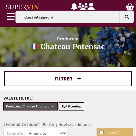
Producent
Chateau Potensac
FILTRER
VALGTE FILTRE:
Producent: Chateau Potensac
Ryd filtrering
- Bedste pris vises altid først
3 PRODUKTER FUNDET
Tilbud (1)
Sorter efter: