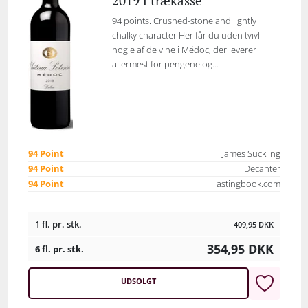
2019 i trækasse
94 points. Crushed-stone and lightly
chalky character Her får du uden tvivl
nogle af de vine i Médoc, der leverer
allermest for pengene og...
94 Point
James Suckling
94 Point
Decanter
94 Point
Tastingbook.com
1 fl. pr. stk.
409,95
DKK
354,95
DKK
6 fl. pr. stk.
UDSOLGT