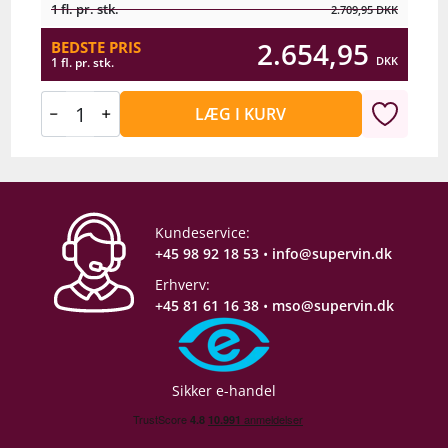
1 fl. pr. stk.
2.709,95
DKK
2.654,95
BEDSTE PRIS
DKK
1 fl. pr. stk.
LÆG I KURV
Kundeservice:
+45 98 92 18 53
•
info@supervin.dk
Erhverv:
+45 81 61 16 38
•
mso@supervin.dk
Sikker e-handel