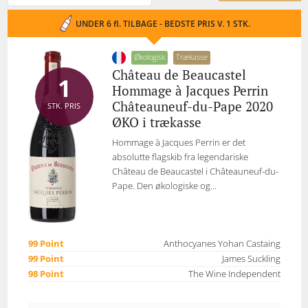
UNDER 6 fl. TILBAGE - BEDSTE PRIS V. 1 STK.
Økologisk
Trækasse
Château de Beaucastel
1
Hommage à Jacques Perrin
Châteauneuf-du-Pape 2020
STK. PRIS
ØKO i trækasse
Hommage à Jacques Perrin er det
absolutte flagskib fra legendariske
Château de Beaucastel i Châteauneuf-du-
Pape. Den økologiske og...
99 Point
Anthocyanes Yohan Castaing
99 Point
James Suckling
98 Point
The Wine Independent