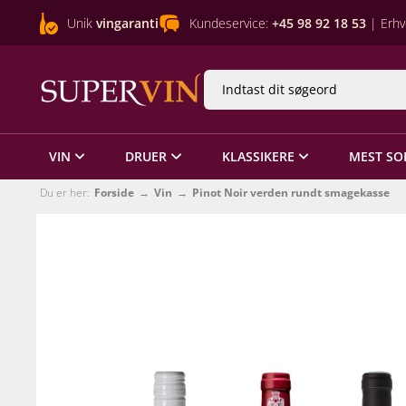
Unik
vingaranti
Kundeservice:
+45 98 92 18 53
| Erhv
VIN
DRUER
KLASSIKERE
MEST SO
Du er her:
Forside
Vin
Pinot Noir verden rundt smagekasse