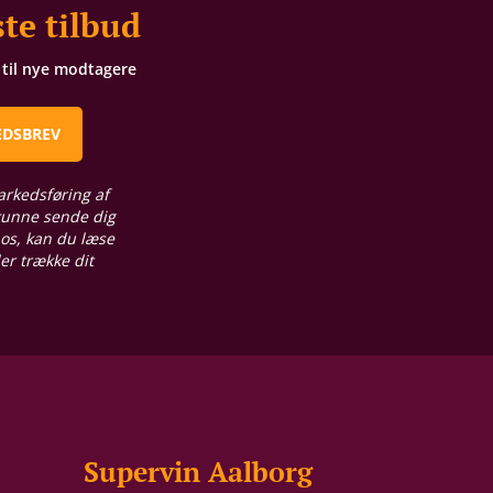
te tilbud
t til nye modtagere
EDSBREV
arkedsføring af
 kunne sende dig
 os, kan du læse
ler trække dit
Supervin Aalborg