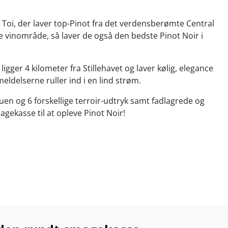
 Toi, der laver top-Pinot fra det verdensberømte Central
 vinområde, så laver de også den bedste Pinot Noir i
ligger 4 kilometer fra Stillehavet og laver kølig, elegance
meldelserne ruller ind i en lind strøm.
uen og 6 forskellige terroir-udtryk samt fadlagrede og
gekasse til at opleve Pinot Noir!
lendidly structured and persistent"
-
Wine Orbit