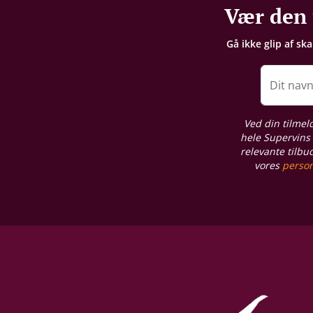
Vær den 
Gå ikke glip af sk
Dit nav
Ved din tilmel
hele Supervins 
relevante tilbu
vores
person