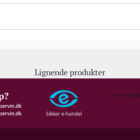
til prisen … (159,95 DKK v/ 6 fl.)"
-
Jyllands
på Ziereisen ... Balancen er meget imponerende, og det
r det ikke mere!? Prisvurdering: ★★★★★★ 6 /
| Det behøver altså ikke være dyrt for at være lækkert,
Lignende produkter
lenske Casa Marin, der formår at få det optimale ud af
 Stillehavet er med til at skabe den rigtige balance
 gør denne vin til en lækker og saftig oplevelse." -
p?
pervin.dk
ervin.dk
Sikker e-handel