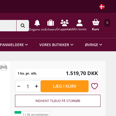
0
Gruppekøb
Min konto
Kurv
Dagens vin
Erhverv
PANMELDERE
VORES BUTIKKER
ØVRIGE
1.519,70
DKK
1 ks. pr. stk.
LÆG I KURV
INDHENT TILBUD PÅ STORKØB