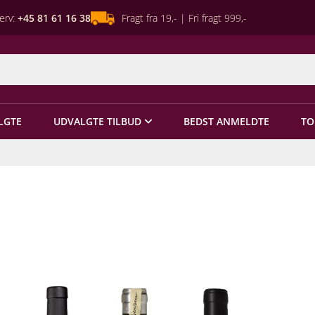
erv:
+45 81 61 16 38
Fragt fra 19,- | Fri fragt 999,-
LGTE
UDVALGTE TILBUD
BEDST ANMELDTE
TO