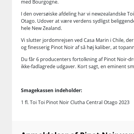
med Bourgogne.
I den oversøiske afdeling har vi newzealandske Toi
Otago. Udover at være verdens sydligst beliggende
hele New Zealand.
Vi slutter jordomrejsen ved Casa Marin i Chile, der 
og finesserig Pinot Noir af så høj kaliber, at topan
Du får 6 producenters fortolkning af Pinot Noir-dr
ikke-fadlagrede udgaver. Kort sagt, en eminent sma
Smagekassen indeholder:
1 fl. Toi Toi Pinot Noir Clutha Central Otago 2023
"94 points. Wonderfully fruited and enticing ... sp
1 fl. Prosper Maufoux Bourgogne Pinot Noir 2024