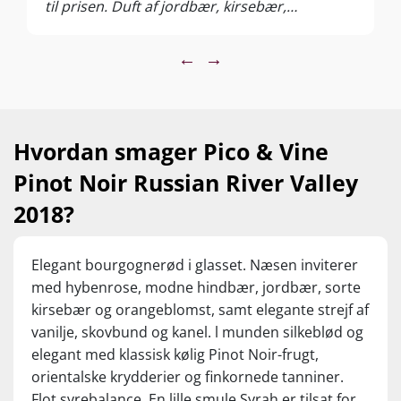
til prisen. Duft af jordbær, kirsebær,
brombær, skovbund, svampe, nellike og
vanlije. I munden er den fyldig og har masser
←
→
af frugtsødme, syre og tanniner. Den har en
lille smule Syrah tilsat, hvilket giver den lidt
mere kant og fylde - det hele holder bare! 1
stk 219,95/ BEDSTE PRIS v/6 fl. 149,95
Hvordan smager Pico & Vine
Pinot Noir Russian River Valley
2018?
Elegant bourgognerød i glasset. Næsen inviterer
med hybenrose, modne hindbær, jordbær, sorte
kirsebær og orangeblomst, samt elegante strejf af
vanilje, skovbund og kanel. l munden silkeblød og
elegant med klassisk kølig Pinot Noir-frugt,
orientalske krydderier og finkornede tanniner.
Flot syrebalance. En lille smule Syrah er tilsat for