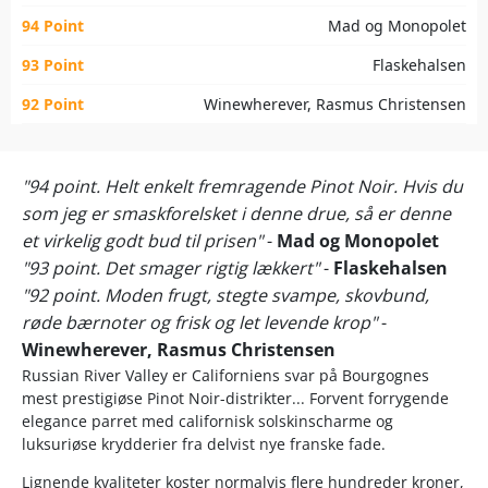
94 Point
Mad og Monopolet
93 Point
Flaskehalsen
92 Point
Winewherever, Rasmus Christensen
"94 point. Helt enkelt fremragende Pinot Noir. Hvis du
som jeg er smaskforelsket i denne drue, så er denne
et virkelig godt bud til prisen"
-
Mad og Monopolet
"93 point. Det smager rigtig lækkert"
-
Flaskehalsen
"92 point. Moden frugt, stegte svampe, skovbund,
røde bærnoter og frisk og let levende krop"
-
Winewherever, Rasmus Christensen
Russian River Valley er Californiens svar på Bourgognes
mest prestigiøse Pinot Noir-distrikter... Forvent forrygende
elegance parret med californisk solskinscharme og
luksuriøse krydderier fra delvist nye franske fade.
Lignende kvaliteter koster normalvis flere hundreder kroner,