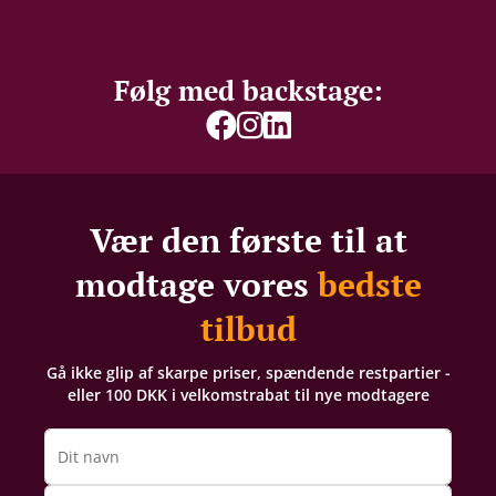
vinmarker til ”Organic Winemaking” allerede i 1987.
I dag er de Tysklands største producent af
økologisk vin.
Følg med backstage:
Vær den første til at
modtage vores
bedste
tilbud
Gå ikke glip af skarpe priser, spændende restpartier -
eller 100 DKK i velkomstrabat til nye modtagere
Dit navn