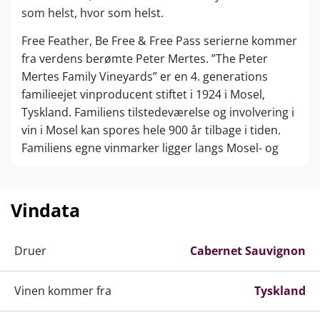
som helst, hvor som helst.
Free Feather, Be Free & Free Pass serierne kommer
fra verdens berømte Peter Mertes. ”The Peter
Mertes Family Vineyards” er en 4. generations
familieejet vinproducent stiftet i 1924 i Mosel,
Tyskland. Familiens tilstedeværelse og involvering i
vin i Mosel kan spores hele 900 år tilbage i tiden.
Familiens egne vinmarker ligger langs Mosel- og
Saar-flodens skråninger, som opnår et beplantet
areal på næsten 100 hektar. Iblandt findes
verdensberømte terroirs som Zeltinger
Vindata
Himmelreich, Wehlener Sonnenuhr, Nonnenberg,
Graacher Himmelreich, som er med til at gøre
Druer
Cabernet Sauvignon
Peter Mertes til en af regionens største vingårde.
En absolut topspiller i markedet både nationalt og
Vinen kommer fra
på et globalt plan.
Tyskland
Der plantes naturligvis Riesling, som er der deres