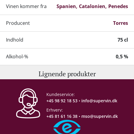
Vinen kommer fra
Spanien
Catalonien
Penedes
Producent
Torres
Indhold
75 cl
Alkohol-%
0,5 %
Lignende produkter
Proptype
Skruelåg
Emballage
6 stk. papkasse
Kundeservice:
+45 98 92 18 53
•
info@supervin.dk
Allergener
Sulferdioxid/ Sulfitter
Erhverv:
+45 81 61 16 38
•
mso@supervin.dk