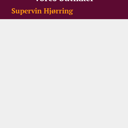
Supervin Hjørring
Skagensvej 201, A
9800 Hjørring
Åbningstider
Mandag - Fredag:
10:00 - 17:30
Lørdag:
10:00 - 16:00
Supervin Aalborg
Alexander Foss Gade 10
9000 Aalborg
Åbningstider
Mandag - Torsdag:
10:00 - 17:30
Fredag:
10:00 - 18:00
Lørdag:
10:00 - 16:00
*Lukket på søn- og helligdage, Juleaftensdag (24. december) og
Grundlovsdag (5. juni) medmindre andet er annonceret.