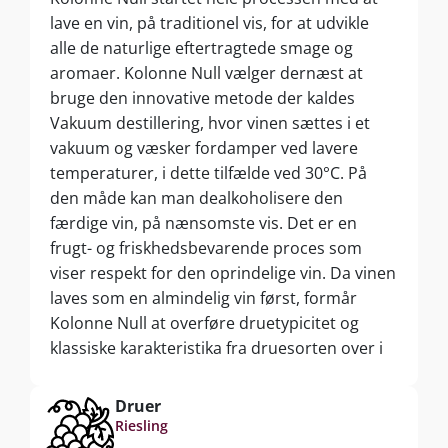
lave en vin, på traditionel vis, for at udvikle
alle de naturlige eftertragtede smage og
aromaer. Kolonne Null vælger dernæst at
bruge den innovative metode der kaldes
Vakuum destillering, hvor vinen sættes i et
vakuum og væsker fordamper ved lavere
temperaturer, i dette tilfælde ved 30°C. På
den måde kan man dealkoholisere den
færdige vin, på nænsomste vis. Det er en
frugt- og friskhedsbevarende proces som
viser respekt for den oprindelige vin. Da vinen
laves som en almindelig vin først, formår
Kolonne Null at overføre druetypicitet og
klassiske karakteristika fra druesorten over i
det færdige produkt. Den utroligt høje
kvalitetsalkohol, som adskilles i processen,
Druer
bliver brugt til at lave andre former for
Riesling
alkohol såsom gin eller færdiglavede cocktails.