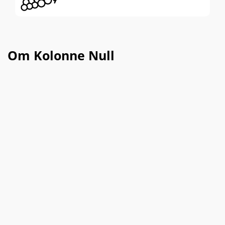
Kolonne Null samarbejder direkte med
drueavlerne og deres ”drikkevare-scientist”
for at lave det perfekte færdige produkt.
Om Kolonne Null