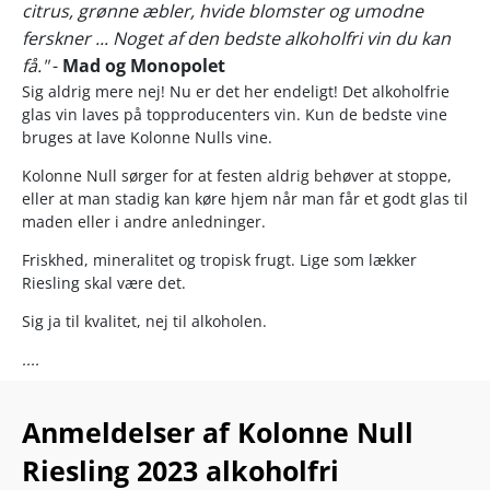
citrus, grønne æbler, hvide blomster og umodne
ferskner ... Noget af den bedste alkoholfri vin du kan
få."
-
Mad og Monopolet
Sig aldrig mere nej! Nu er det her endeligt! Det alkoholfrie
glas vin laves på topproducenters vin. Kun de bedste vine
bruges at lave Kolonne Nulls vine.
Kolonne Null sørger for at festen aldrig behøver at stoppe,
eller at man stadig kan køre hjem når man får et godt glas til
maden eller i andre anledninger.
Friskhed, mineralitet og tropisk frugt. Lige som lækker
Riesling skal være det.
Sig ja til kvalitet, nej til alkoholen.
....
Kolonne Null er den perfekte blanding af teknologisk
ekspertise og elegant tradition. Kolonne Nulls produkter
Anmeldelser af Kolonne Null
indeholder maksimalt 0,3% alkohol, og derfor vil nogle
Riesling 2023 alkoholfri
fødevarer som alkoholfri øl, frugtjuice, modne bananer og
surbrød have et højere indhold af alkohol. Vinene