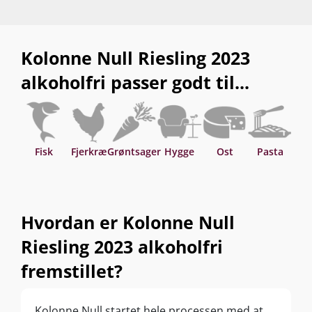
Kolonne Null Riesling 2023
alkoholfri passer godt til...
Fisk
Fjerkræ
Grøntsager
Hygge
Ost
Pasta
S
Hvordan er Kolonne Null
Riesling 2023 alkoholfri
fremstillet?
Kolonne Null startet hele processen med at