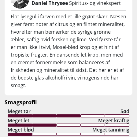
Daniel Thrysøe
Spiritus- og vinekspert
er også en vinder! Så fin og moderne – og ja,
den pynter altså virkelig på bordet eller til en
Flot lysegul i farven med et lille grønt skær. Næsen
venindemiddag. Det her er ikke en kopi af vin
giver først noter af citrus og en flintet mineralitet,
– det er en seriøs og smagfuld alkoholfri vin,
hvorefter man bemærker de syrlige grønne
der står på egne ben. Jeg bliver altid glad, når
æbler, saftig hvid fersken og lime. Ved første tår
jeg finder noget alkoholfrit, som ikke føles
er man ikke i tvivl, Mosel-blød krop og et hint af
som en erstatning, men som noget, jeg rent
tropiske frugter. En dansende let krop, men med
faktisk vælger med glæde. Er den sød? Nej –
en cremet fornemmelse som balanceres af
den er ret tør og elegant. Og det gør, at man
friskheden og mineralitet til sidst. Det her er et af
ikke føler, man drikker noget saftevand. Det er
de bedste glas alkoholfri vin, vi nogensinde har
vin – bare uden alkohol. Enkelt og godt. Så
smagt.
hvis du er gravid, kører bil, vil have en
alkoholfri dag eller bare gerne have lidt
Smagsprofil
balance – så kan denne Riesling sagtens være
Meget tør
Sød
din nye go-to.
Meget let
Meget kraftig
Meget blød
Meget tanninrig