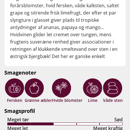
forårsblomster, hvid fersken, våde kalksten, saltet
grape og sitrende frisk limefrugt, der efter et par
slyngture i glasset giver plads til tropiske
antydninger af ananas, papaya og mango…
Hvidvinen glider let cremet over tungen, mens
frugtens suveræne renhed giver associationer i
retningen af klukkende smeltevand over sten i en
østrigsk bjergbæk! Det her er ganske enkelt
herregodt, Herr Huber! Er Riesling Terrassen
nogensinde smagt større? Drik nu, eller gem 8-10
Smagenoter
år fra høståret.
Fersken
Grønne æbler
Hvide blomster
Lime
Våde sten
Smagsprofil
Meget tør
Sød
Meget let
Meget kraftig