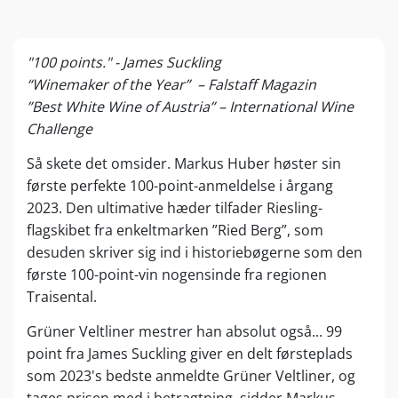
"100 points." - James Suckling
“Winemaker of the Year” – Falstaff Magazin
”Best White Wine of Austria” – International Wine
Challenge
Så skete det omsider. Markus Huber høster sin
første perfekte 100-point-anmeldelse i årgang
2023. Den ultimative hæder tilfader Riesling-
flagskibet fra enkeltmarken ”Ried Berg”, som
desuden skriver sig ind i historiebøgerne som den
første 100-point-vin nogensinde fra regionen
Traisental.
Grüner Veltliner mestrer han absolut også... 99
point fra James Suckling giver en delt førsteplads
som 2023's bedste anmeldte Grüner Veltliner, og
tages prisen med i betragtning, sidder Markus