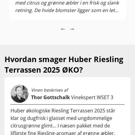
med citrus og grønne æbler i en frisk og slank
retning. De hvide blomster ligger som en let
duft, mens kalk og sand giver en tør kant, der
holder smagen skarp og fokuseret. Gæring og
←
→
lagring på stål bevarer den rene frugt, og
årgangen fremstår sprød og ligetil. Udtrykket
er køligt og stramt og ligger langt fra de
rundere tyske Riesling‑typer. En frisk og slank
Hvordan smager Huber Riesling
Riesling, oplagt til fisk, salater og let krydret
Terrassen 2025 ØKO?
mad.
Østrig, Niederösterreich – Traisental
Vinen beskrives af
Hvidvin – Riesling
Thor Gottschalk
Vinekspert WSET 3
Normalpris: 179,95 kr. – Set til: 79,95 kr.
Supervin
Huber økologiske Riesling Terrassen 2025 står
klar og dugfrisk i glasset med ungdommelige
citrusgrønne glimt… I næsen pakket med de
lifligste fine Riesling-aromaer af grønne æbler,