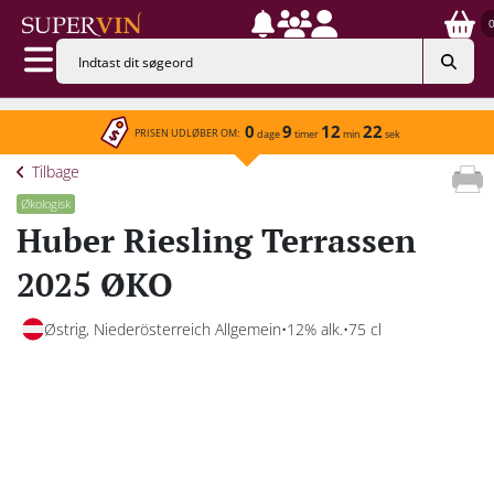
0
9
12
22
PRISEN UDLØBER OM:
dage
timer
min
sek
Tilbage
Økologisk
Huber Riesling Terrassen
2025 ØKO
Østrig, Niederösterreich Allgemein
12% alk.
75 cl