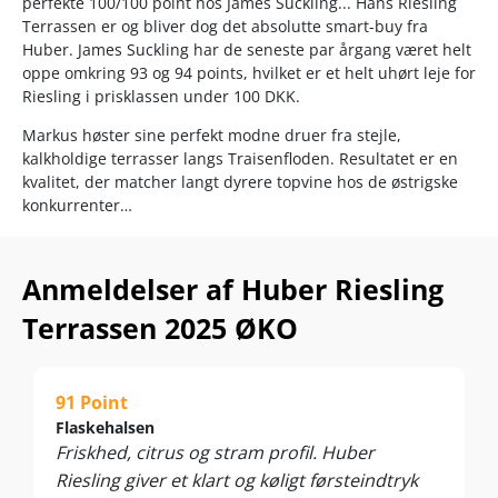
perfekte 100/100 point hos James Suckling... Hans Riesling
Terrassen er og bliver dog det absolutte smart-buy fra
Huber. James Suckling har de seneste par årgang været helt
oppe omkring 93 og 94 points, hvilket er et helt uhørt leje for
Riesling i prisklassen under 100 DKK.
Markus høster sine perfekt modne druer fra stejle,
kalkholdige terrasser langs Traisenfloden. Resultatet er en
kvalitet, der matcher langt dyrere topvine hos de østrigske
konkurrenter…
Friskheden, frugten og mineraliteten vibrerer, så man kunne
mistænke vejrguderne for at have sat strøm til Markus
Anmeldelser af Huber Riesling
Hubers krystalrene hvidvin… Glæd dig!
Terrassen 2025 ØKO
Nyd den til fisk og skaldyr, sushi, lyst kød, sprøde grøntsager
og mildt krydrede asiatiske retter. Server ved 10-12°C.
91 Point
Flaskehalsen
Friskhed, citrus og stram profil. Huber
Riesling giver et klart og køligt førsteindtryk