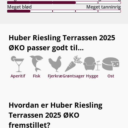
Meget blød
Meget tanninrig
Huber Riesling Terrassen 2025
ØKO passer godt til...
Aperitif
Fisk
Fjerkræ
Grøntsager
Hygge
Ost
S
Hvordan er Huber Riesling
Terrassen 2025 ØKO
fremstillet?