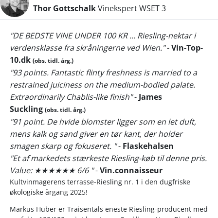
Thor Gottschalk
Vinekspert WSET 3
"DE BEDSTE VINE UNDER 100 KR ... Riesling-nektar i
verdensklasse fra skråningerne ved Wien."
-
Vin-Top-
10.dk
(obs. tidl. årg.)
"93 points. Fantastic flinty freshness is married to a
restrained juiciness on the medium-bodied palate.
Extraordinarily Chablis-like finish"
-
James
Suckling
(obs. tidl. årg.)
"91 point. De hvide blomster ligger som en let duft,
mens kalk og sand giver en tør kant, der holder
smagen skarp og fokuseret. "
-
Flaskehalsen
"Et af markedets stærkeste Riesling-køb til denne pris.
Value: ★★★★★★ 6/6 "
-
Vin.connaisseur
Kultvinmagerens terrasse-Riesling nr. 1 i den dugfriske
økologiske årgang 2025!
Markus Huber er Traisentals eneste Riesling-producent med