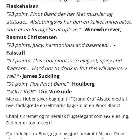
Flaskehalsen
"93 point. Pinot Blanc der har fået muskler og
attitude... Afslutningsvis har den en kalket mineralitet,
som er en fornøjelse at opleve."
-
Winewherever,
Rasmus Christensen
"93 points. Juicy, harmonious and balanced..."
-
Falstaff
"92 points. This cool pinot is so elegant, spicy and
fragrant ... Hard not to drink it! But this will age very
well."
-
James Suckling
"91 point. Flot Pinot Blanc"
-
Houlberg
"GODT KØB"
-
Din VinGuide
Markus Huber giver baghjul til ”Grand Cru” Alsace med sit
nye, fadlagrede enkeltmarks flagskib af en Pinot Blanc!
Chablis-cremet og mineralsk frugtelegant som GG-Riesling.
Det her er toplækkert!
Oprindeligt fra Bourgogne og gjort berømt i Alsace. Pinot