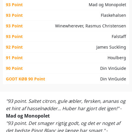
93 Point
Mad og Monopolet
93 Point
Flaskehalsen
93 Point
Winewherever, Rasmus Christensen
93 Point
Falstaff
92 Point
James Suckling
91 Point
Houlberg
90 Point
Din VinGuide
GODT KØB 90 Point
Din VinGuide
"93 point. Saltet citron, gule æbler, fersken, ananas og
et hint af hasselnødder... Huber har gjort det igen!"
-
Mad og Monopolet
"93 point. Det smager rigtig godt, og det er noget af
det bedste Pinot Blanc jeg længe har smagt."
-