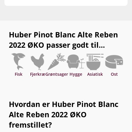
Huber Pinot Blanc Alte Reben
2022 ØKO passer godt til...
Fisk
Fjerkræ
Grøntsager
Hygge
Asiatisk
Ost
S
Hvordan er Huber Pinot Blanc
Alte Reben 2022 ØKO
fremstillet?