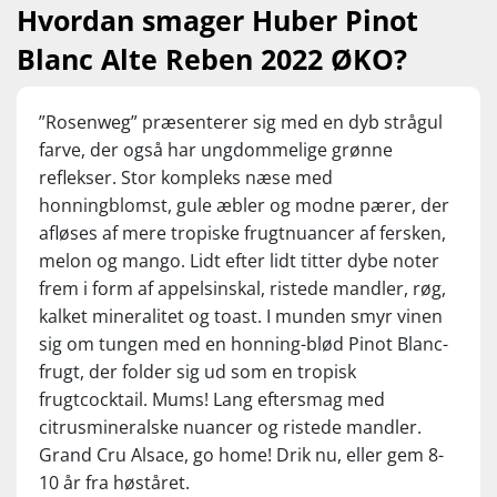
frugtsødme kombineret med en skøn syre,
Hvordan smager Huber Pinot
som holder det hele i balance. Huber har
Blanc Alte Reben 2022 ØKO?
gjort det igen! pr. stk. 269,95 / BEDSTE PRIS v/
6 fl. pr. stk. 129,95
”Rosenweg” præsenterer sig med en dyb strågul
farve, der også har ungdommelige grønne
reflekser. Stor kompleks næse med
honningblomst, gule æbler og modne pærer, der
afløses af mere tropiske frugtnuancer af fersken,
melon og mango. Lidt efter lidt titter dybe noter
frem i form af appelsinskal, ristede mandler, røg,
kalket mineralitet og toast. I munden smyr vinen
sig om tungen med en honning-blød Pinot Blanc-
frugt, der folder sig ud som en tropisk
frugtcocktail. Mums! Lang eftersmag med
citrusmineralske nuancer og ristede mandler.
Grand Cru Alsace, go home! Drik nu, eller gem 8-
10 år fra høståret.