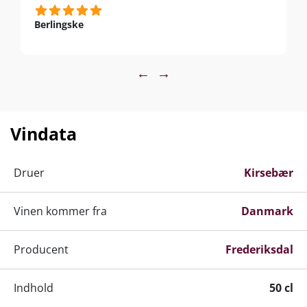
svampe, chokolade, desserter med nødder, figner, svesker
– eller alene.
Berlingske
←
→
Vindata
Druer
Kirsebær
Vinen kommer fra
Danmark
Producent
Frederiksdal
Indhold
50 cl