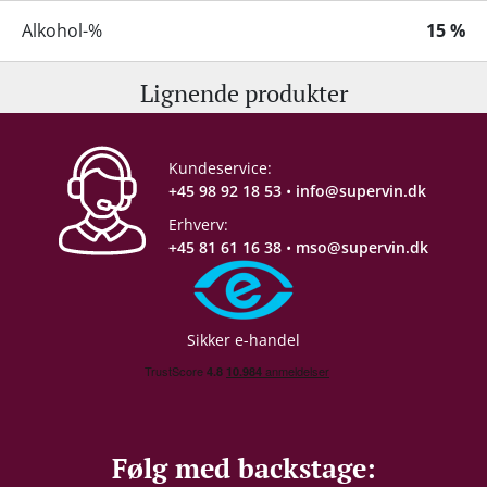
Alkohol-%
15 %
Lignende produkter
Proptype
Kork
Emballage
6 stk. papkasse
Kundeservice:
+45 98 92 18 53
•
info@supervin.dk
Erhverv:
+45 81 61 16 38
•
mso@supervin.dk
Sikker e-handel
Følg med backstage: