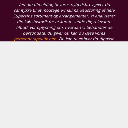
Ved din tilmelding til vores nyhedsbrev giver du
samtykke til at modtage e-mailmarkedsføring af hele
Supervins sortiment og arrangementer. Vi analyserer
din købshistorik for at kunne sende dig relevante
tilbud. For oplysning om, hvordan vi behandler de
persondata, du giver os, kan du læse vores
persondatapolitik her
. Du kan til enhver tid tilpasse
dine præferencer eller trække dit samtykke tilbage.
Vores butikker
Supervin Hjørring
Skagensvej 201, A
9800 Hjørring
Åbningstider
Mandag - Fredag:
10:00 - 17:30