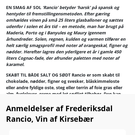
EN SMAG AF SOL
‘Rancio’ betyder ‘harsk’ på spansk og
hentyder til fremstillingensmetoden. Efter gæring
omhældes vinen på små 25 liters glasballoner og sættes
udenfor i solen et års tid – en metode, man har brugt på
Maderia, Porto og i Banyules og Maury igennem
århundreder.
Solen, regnen, kulden og varmen tilfører en
helt særlig smagsprofil med noter af orangeskal, figner og
nødder. Herefter lagres den yderligere et år i gamle 450
liters Cognac-fade, der afrunder paletten med noter af
karamel.
SKABT TIL BÅDE SALT OG SØDT
Rancio er som skabt til
chokolade, nødder, figner og svesker, blåskimmeloste
eller andre fyldige oste, steg eller terrin af foie gras eller
alm. fuglelever, gerne med let sødligt tilbehør. Den kan
også matche tunge vildtretter af hare eller dyr. Nyd den
Anmeldelser af Frederiksdal
også helt alene og oplev vinens mange nuancer. Rancio er
en stor oplevelse i sig selv. Hvis den får lov at ligge, vil den
Rancio, Vin af Kirsebær
udvikle sig smukt de næste mange, mange år.
Perfekt til de fyldigste oste, foie gras, stegt fuglelever,