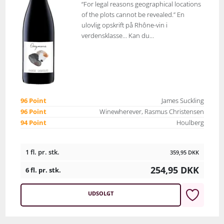
“For legal reasons geographical locations
of the plots cannot be revealed.” En
ulovlig opskrift på Rhône-vin i
verdensklasse… Kan du...
96 Point
James Suckling
96 Point
Winewherever, Rasmus Christensen
94 Point
Houlberg
1 fl. pr. stk.
359,95
DKK
254,95
DKK
6 fl. pr. stk.
UDSOLGT