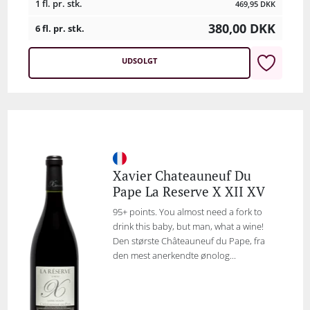
1 fl. pr. stk.
469,95
DKK
380,00
DKK
6 fl. pr. stk.
UDSOLGT
Xavier Chateauneuf Du
Pape La Reserve X XII XV
95+ points. You almost need a fork to
drink this baby, but man, what a wine!
Den største Châteauneuf du Pape, fra
den mest anerkendte ønolog...