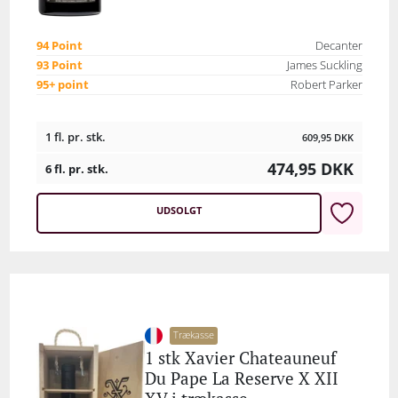
94 Point
Decanter
93 Point
James Suckling
95+ point
Robert Parker
1 fl. pr. stk.
609,95
DKK
474,95
DKK
6 fl. pr. stk.
UDSOLGT
Trækasse
1 stk Xavier Chateauneuf
Du Pape La Reserve X XII