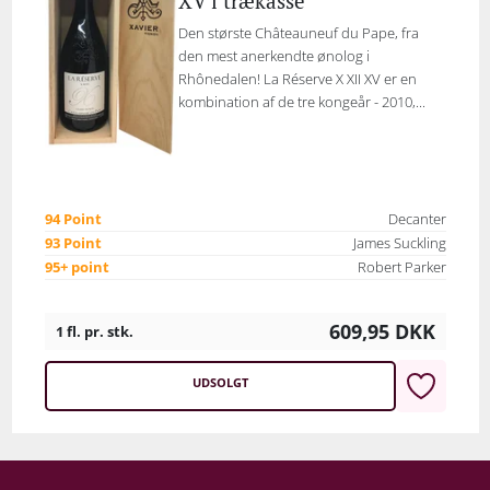
XV i trækasse
Den største Châteauneuf du Pape, fra
den mest anerkendte ønolog i
Rhônedalen! La Réserve X XII XV er en
kombination af de tre kongeår - 2010,...
94 Point
Decanter
93 Point
James Suckling
95+ point
Robert Parker
609,95
DKK
1 fl. pr. stk.
UDSOLGT