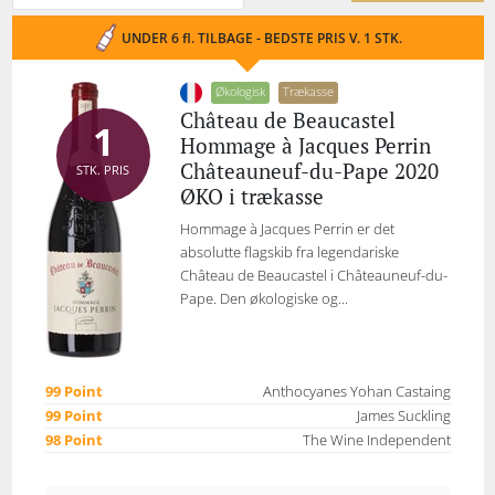
UNDER 6 fl. TILBAGE - BEDSTE PRIS V. 1 STK.
Økologisk
Trækasse
Château de Beaucastel
1
Hommage à Jacques Perrin
Châteauneuf-du-Pape 2020
STK. PRIS
ØKO i trækasse
Hommage à Jacques Perrin er det
absolutte flagskib fra legendariske
Château de Beaucastel i Châteauneuf-du-
Pape. Den økologiske og...
99 Point
Anthocyanes Yohan Castaing
99 Point
James Suckling
98 Point
The Wine Independent