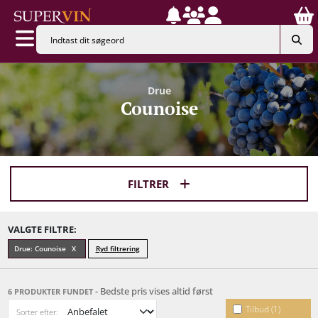
Drue
Counoise
FILTRER
VALGTE FILTRE:
Drue: Counoise
Ryd filtrering
- Bedste pris vises altid først
6 PRODUKTER FUNDET
Tilbud (1)
Sorter efter: