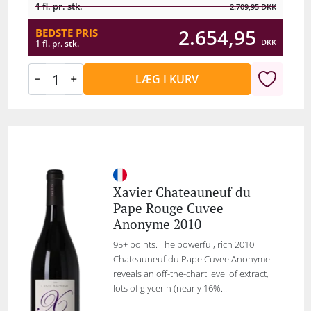
1 fl. pr. stk.
2.709,95
DKK
2.654,95
BEDSTE PRIS
DKK
1 fl. pr. stk.
LÆG I KURV
Xavier Chateauneuf du
Pape Rouge Cuvee
Anonyme 2010
95+ points. The powerful, rich 2010
Chateauneuf du Pape Cuvee Anonyme
reveals an off-the-chart level of extract,
lots of glycerin (nearly 16%...