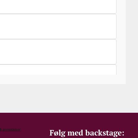
ltreret eller klaret, før den bliver flasket.
nte vine, som også skal kunne nydes nu.
Følg med backstage: