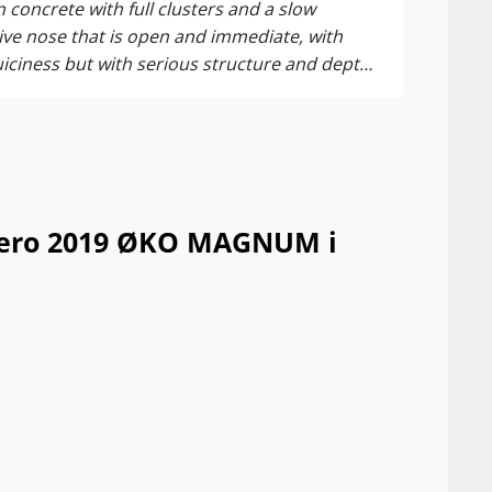
concrete with full clusters and a slow
sive nose that is open and immediate, with
juiciness but with serious structure and depth,
 3.55 denoting good freshness. 1,847 bottles
Duero 2019 ØKO MAGNUM i