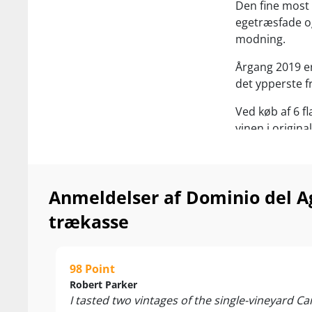
Den fine most 
egetræsfade o
modning.
Årgang 2019 er
det ypperste fr
Ved køb af 6 f
vinen i origina
Genial til lam
efter iltning v
Anmeldelser af Dominio del A
trækasse
98 Point
Robert Parker
I tasted two vintages of the single-vineyard C