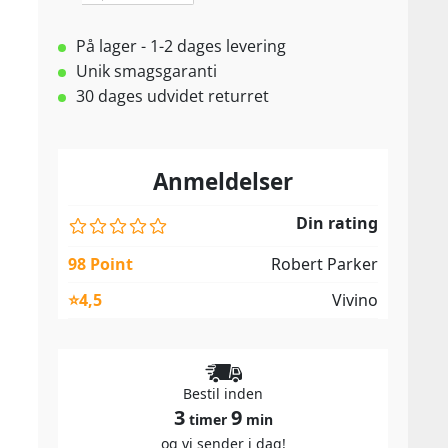
På lager - 1-2 dages levering
Unik smagsgaranti
30 dages udvidet returret
Anmeldelser
Din rating
98 Point
Robert Parker
⭐4,5
Vivino
Bestil inden
3
9
timer
min
og vi sender i dag!