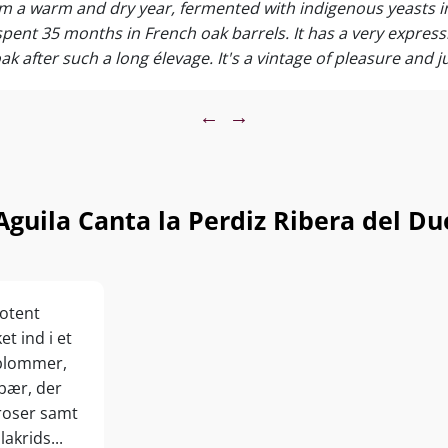
m a warm and dry year, fermented with indigenous yeasts in 
spent 35 months in French oak barrels. It has a very expres
k after such a long élevage. It's a vintage of pleasure and 
ne-grained chalky tannins. It has 14.5% alcohol and a pH of
September 2022.
←
→
guila Canta la Perdiz Ribera del 
potent
et ind i et
blommer,
ebær, der
 roser samt
akrids...