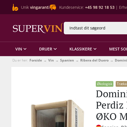
Unik
vingaranti
Kundeservice:
+45 98 92 18 53
| Erhv
VIN
DRUER
KLASSIKERE
MEST SO
Du er her:
Forside
Vin
Spanien
Ribera del Duero
Domini
Økologisk
Træka
Domini
Perdiz
ØKO M