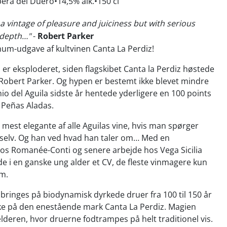
bera del Duero
14,5% alk.
150 cl
s a vintage of pleasure and juiciness but with serious
 depth…"
-
Robert Parker
um-udgave af kultvinen Canta La Perdiz!
 er eksploderet, siden flagskibet Canta la Perdiz høstede
Robert Parker. Og hypen er bestemt ikke blevet mindre
nio del Aguila sidste år hentede yderligere en 100 points
n Peñas Aladas.
 mest elegante af alle Aguilas vine, hvis man spørger
selv. Og han ved hvad han taler om… Med en
os Romanée-Conti og senere arbejde hos Vega Sicilia
de i en ganske ung alder et CV, de fleste vinmagere kun
m.
bringes på biodynamisk dyrkede druer fra 100 til 150 år
ke på den enestående mark Canta La Perdiz. Magien
ælderen, hvor druerne fodtrampes på helt traditionel vis.