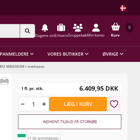
0
Gruppekøb
Min konto
Kurv
Dagens vin
Erhverv
PANMELDERE
VORES BUTIKKER
ØVRIGE
9 ØKO MAGNUM i trækasse
6.409,95
DKK
1 fl. pr. stk.
LÆG I KURV
INDHENT TILBUD PÅ STORKØB