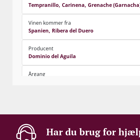
Tempranillo
Carinena
Grenache (Garnacha
Vinen kommer fra
Spanien
Ribera del Duero
Producent
Dominio del Aguila
Årgang
2019
Indhold
150 cl
Alkohol-%
Har du brug for hjæl
14,5 %