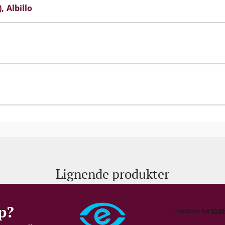
I samme ånd som druedyrkningen bliver vinen hverken fi
)
Albillo
Visionen er at producere intense, sejlivede og elega
Lignende produkter
p?