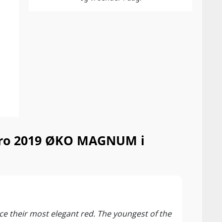
uero 2019 ØKO MAGNUM i
⭐4,5
Vivin
uce their most elegant red. The youngest of the