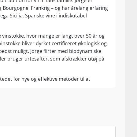
tradition for vin i hans familie. Jorge er
 Bourgogne, Frankrig – og har årelang erfaring
a Sicilia. Spanske vine i indiskutabel
e vinstokke, hvor mange er langt over 50 år og
vinstokke bliver dyrket certificeret økologisk og
bedst muligt. Jorge flirter med biodynamiske
dler bruger urtesafter, som afskrækker utøj på
tedet for nye og effektive metoder til at
 ud med menneskefødder, stadig på stilken. Alt
n giver - og altid med tradition for øje. Den
bliver vinen fadlagret i op til 50 måneder for
es gallerier, som er blevet lavet om til
tidligere triste tilstand til en vingård, som nu