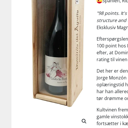
Spanien, Ri
"98 points. It'
structure and
Eksklusiv Magn
Efterspørgslen
100 point hos 
efter, at Domi
rating til vine
Det her er den
Jorge Monzón 
oplæringstid h
har han allere
tør drømme o
Kultvinen frem
gamle vinstok
fortsætter i k