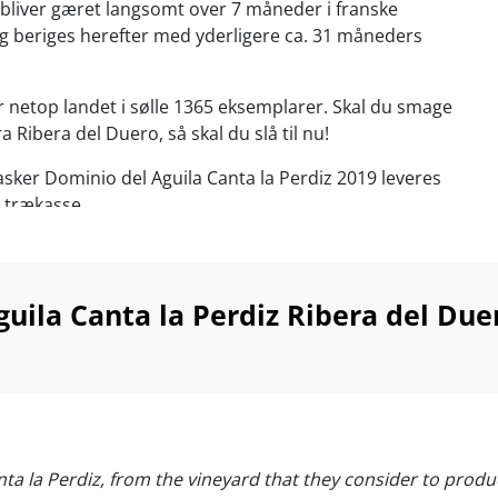
bliver gæret langsomt over 7 måneder i franske
g beriges herefter med yderligere ca. 31 måneders
 netop landet i sølle 1365 eksemplarer. Skal du smage
a Ribera del Duero, så skal du slå til nu!
lasker Dominio del Aguila Canta la Perdiz 2019 leveres
l trækasse.
, oksekød, sortfodssvin, simremad og modne oste! Servér
ed 16-18°C.
guila Canta la Perdiz Ribera del D
anta la Perdiz, from the vineyard that they consider to prod