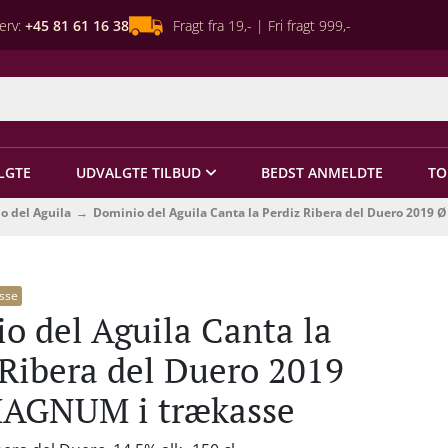
erv:
+45 81 61 16 38
Fragt fra 19,- | Fri fragt 999,-
LGTE
UDVALGTE TILBUD
BEDST ANMELDTE
TO
o del Aguila
Dominio del Aguila Canta la Perdiz Ribera del Duero 201
sse
o del Aguila Canta la
 Ribera del Duero 2019
AGNUM i trækasse