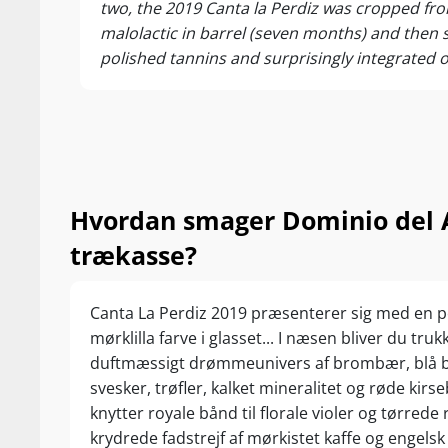
two, the 2019 Canta la Perdiz was cropped fro
malolactic in barrel (seven months) and then 
polished tannins and surprisingly integrated oa
and it is very harmonious and balanced with fi
and 30 magnums produced. It was bottled in 
Hvordan smager Dominio del A
trækasse?
Canta La Perdiz 2019 præsenterer sig med en 
mørklilla farve i glasset... I næsen bliver du trukk
duftmæssigt drømmeunivers af brombær, blå 
svesker, trøfler, kalket mineralitet og røde kirs
knytter royale bånd til florale violer og tørrede
krydrede fadstrejf af mørkistet kaffe og engelsk l