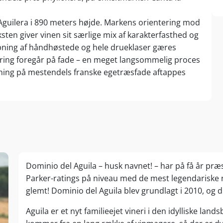
guilera i 890 meters højde. Markens orientering mod
en giver vinen sit særlige mix af karakterfasthed og
mpning af håndhøstede og hele drueklaser gæres
ring foregår på fade – en meget langsommelig proces
ning på mestendels franske egetræsfade aftappes
Dominio del Aguila – husk navnet! – har på få år præs
Parker-ratings på niveau med de mest legendariske n
glemt! Dominio del Aguila blev grundlagt i 2010, og 
Aguila er et nyt familieejet vineri i den idylliske lan