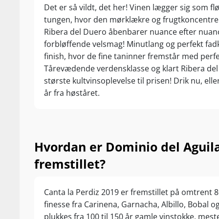
Det er så vildt, det her! Vinen lægger sig som flø
tungen, hvor den mørklækre og frugtkoncentr
Ribera del Duero åbenbarer nuance efter nuan
forbløffende velsmag! Minutlang og perfekt fad
finish, hvor de fine taninner fremstår med perfe
Tårevædende verdensklasse og klart Ribera de
største kultvinsoplevelse til prisen! Drik nu, ell
år fra høståret.
Hvordan er Dominio del Aguil
fremstillet?
Canta la Perdiz 2019 er fremstillet på omtrent
finesse fra Carinena, Garnacha, Albillo, Bobal 
plukkes fra 100 til 150 år gamle vinstokke, mes