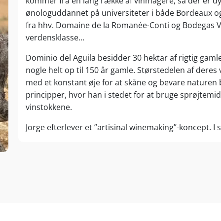
kommer fra en lang række af vinmagere, så der er dyb 
ønologuddannet på universiteter i både Bordeaux og
fra hhv. Domaine de la Romanée-Conti og Bodegas Veg
verdensklasse...
Dominio del Aguila besidder 30 hektar af rigtig gaml
nogle helt op til 150 år gamle. Størstedelen af deres 
med et konstant øje for at skåne og bevare naturen 
principper, hvor han i stedet for at bruge sprøjtemi
vinstokkene.
Jorge efterlever et ”artisinal winemaking”-koncept. I s
afstilkning og presning af druer bliver mosten trådt
hvad de gør er en ”homage” til naturen og de gaver de
malolaktiske gæring foregår ”En Barrica”, og derefter 
visse vine. Gæringen foregår i de gamle 15. århundred
vinkældre. Vingården er også blevet renoveret fra sin 
summer af liv.