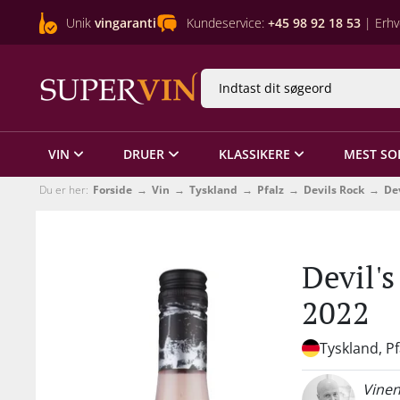
Unik
vingaranti
Kundeservice:
+45 98 92 18 53
| Erhv
VIN
DRUER
KLASSIKERE
MEST SO
Du er her:
Forside
Vin
Tyskland
Pfalz
Devils Rock
Dev
Devil's
2022
Tyskland, Pf
Vinen