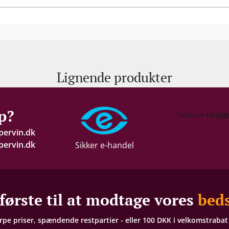
Lignende produkter
p?
pervin.dk
ervin.dk
Sikker e-handel
første til at modtage vores
beds
arpe priser, spændende restpartier - eller 100 DKK i velkomstraba