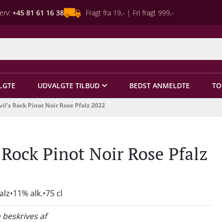
erv:
+45 81 61 16 38
Fragt fra 19,- | Fri fragt 999,-
LGTE
UDVALGTE TILBUD
BEDST ANMELDTE
TO
il's Rock Pinot Noir Rose Pfalz 2022
 Rock Pinot Noir Rose Pfalz
alz
11% alk.
75 cl
 beskrives af