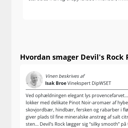
fra første slurk
Nyd den som aper
asiatiske rett
Hvordan smager Devil's Rock P
Vinen beskrives af
Isak Broe
Vinekspert DipWSET
Ved ophældningen elegant lys provencefarvet
lokker med delikate Pinot Noir-aromaer af hyb
skovjordbær, hindbær, fersken og rabarber i fl
giver plads til fine mineralske anstrøg af salt ci
sten… Devil’s Rock lægger sig “silky smooth” på