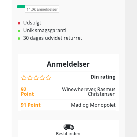
Udsolgt
Unik smagsgaranti
30 dages udvidet returret
Anmeldelser
Din rating
92
Winewherever, Rasmus
Point
Christensen
91 Point
Mad og Monopolet
Bestil inden