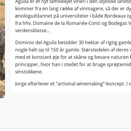
Aguila er et nyt familieejet vineri i den idylliske lan
kommer fra en lang række af vinmagere, så der er dyb 
ønologuddannet på universiteter i både Bordeaux og
fra hhv. Domaine de la Romanée-Conti og Bodegas Veg
verdensklasse...
Dominio del Aguila besidder 30 hektar af rigtig gaml
nogle helt op til 150 år gamle. Størstedelen af deres 
med et konstant øje for at skåne og bevare naturen 
principper, hvor han i stedet for at bruge sprøjtemi
vinstokkene.
Jorge efterlever et ”artisinal winemaking”-koncept. I s
afstilkning og presning af druer bliver mosten trådt
hvad de gør er en ”homage” til naturen og de gaver de
malolaktiske gæring foregår ”En Barrica”, og derefter 
visse vine. Gæringen foregår i de gamle 15. århundred
vinkældre. Vingården er også blevet renoveret fra sin 
summer af liv.