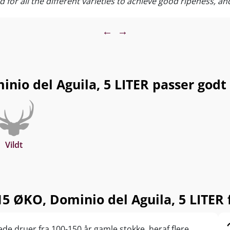
 for all the different varieties to achieve good ripeness, an
asts. It was foot trodden, and the malolactic and slow and 
 gentle and tender, attractive and showy, developing nice co
←
→
c herbs. It has a velvety texture with very fine tannins. It
 magnums were filled in May 2018.
io del Aguila, 5 LITER passer godt ti
Vildt
5 ØKO, Dominio del Aguila, 5 LITER 
ede druer fra 100-150 år gamle stokke, heraf flere