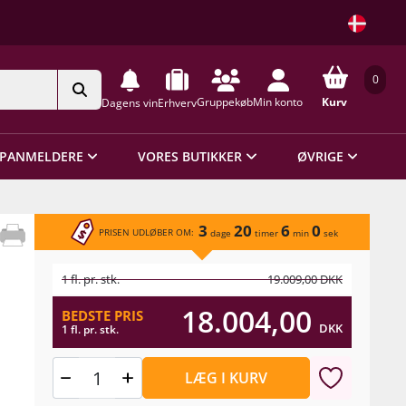
0
Gruppekøb
Min konto
Kurv
Dagens vin
Erhverv
PANMELDERE
VORES BUTIKKER
ØVRIGE
3
20
6
0
PRISEN UDLØBER OM:
dage
timer
min
sek
1 fl. pr. stk.
19.009,00
DKK
18.004,00
BEDSTE PRIS
DKK
1 fl. pr. stk.
LÆG I KURV