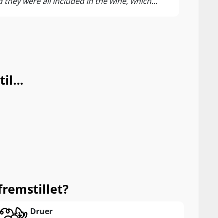
d they were all included in the wine, which
long aging was in French oak barrels and lasted
mplexity in the glass, with a more
 also has very good freshness and balance, and
l...
fremstillet?
Druer