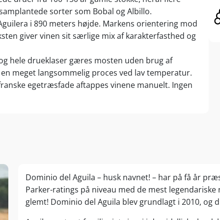
amplantede sorter som Bobal og Albillo.
guilera i 890 meters højde. Markens orientering mod
en giver vinen sit særlige mix af karakterfasthed og
 og hele drueklaser gæres mosten uden brug af
 – en meget langsommelig proces ved lav temperatur.
ranske egetræsfade aftappes vinene manuelt. Ingen
Dominio del Aguila – husk navnet! – har på få år præs
Parker-ratings på niveau med de mest legendariske n
glemt! Dominio del Aguila blev grundlagt i 2010, og 