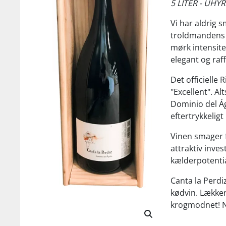
5 LITER - UH
Vi har aldrig 
troldmandens l
mørk intensit
elegant og raff
Det officielle
"Excellent". A
Dominio del Ág
eftertrykkeligt
Vinen smager f
attraktiv inve
kælderpotentia
Canta la Perdi
kødvin. Lækker
krogmodnet! Ny