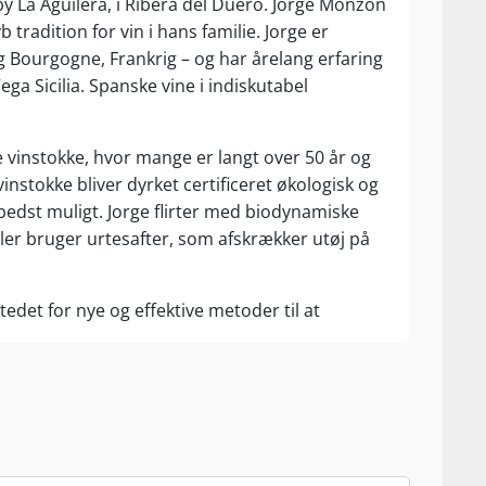
dsby La Aguilera, i Ribera del Duero. Jorge Monzón
tradition for vin i hans familie. Jorge er
 Bourgogne, Frankrig – og har årelang erfaring
a Sicilia. Spanske vine i indiskutabel
e vinstokke, hvor mange er langt over 50 år og
vinstokke bliver dyrket certificeret økologisk og
bedst muligt. Jorge flirter med biodynamiske
dler bruger urtesafter, som afskrækker utøj på
tedet for nye og effektive metoder til at
 ud med menneskefødder, stadig på stilken. Alt
n giver - og altid med tradition for øje. Den
bliver vinen fadlagret i op til 50 måneder for
es gallerier, som er blevet lavet om til
tidligere triste tilstand til en vingård, som nu