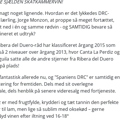
YRE SJÆLDEN SKATKAMMERVIN!
smagt noget lignende. Hvordan er det lykkedes DRC-
ærling, Jorge Monzon, at proppe så meget fortættet,
et ned i én og samme rødvin - og SAMTIDIG bevare så
ineret et udtryk?
 Ribera del Duero-råd har klassificeret årgang 2015 som
ltså 2 niveauer over årgang 2013, hvor Canta La Perdiz og
uila satte alle de andre stjerner fra Ribera del Duero
 på plads!
antastisk allerede nu, og "Spaniens DRC" er samtidig en
stering for fremtiden. Dels med sit overlegne
le, dels henblik på senere videresalg med fortjeneste.
z er med frugtfylde, krydderi og tæt tannin den perfekte
 til lam, men lige så sublim med oksekød – gerne
d vinen efter iltning ved 16-18°