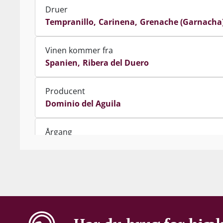
Druer
Tempranillo
Carinena
Grenache (Garnacha
Vinen kommer fra
Spanien
Ribera del Duero
Producent
Dominio del Aguila
Årgang
2015
Indhold
500 cl
Alkohol-%