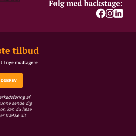
Følg med backstage:
te tilbud
t til nye modtagere
EDSBREV
arkedsføring af
 kunne sende dig
 os, kan du læse
ler trække dit