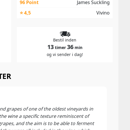
96 Point
James Suckling
⭐ 4,5
Vivino
Bestil inden
13
36
timer
min
og vi sender i dag!
ITER
98 P
Guia 
end grapes of one of the oldest vineyards in
Colou
 the wine a specific texture reminiscent of
grapes, and the aim is to be able to ferment