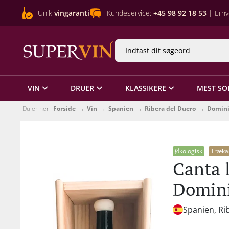
Unik
vingaranti
Kundeservice:
+45 98 92 18 53
| Erhv
VIN
DRUER
KLASSIKERE
MEST SO
Du er her:
Forside
Vin
Spanien
Ribera del Duero
Domini
Økologisk
Træka
Canta 
Domini
Spanien, Ri