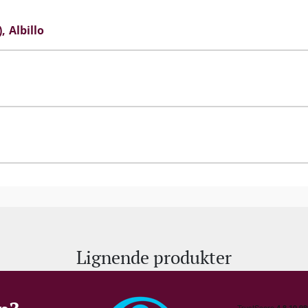
I samme ånd som druedyrkningen bliver vinen hverken fi
)
Albillo
Visionen er at producere intense, sejlivede og elega
Lignende produkter