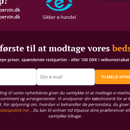
p?
pervin.dk
ervin.dk
Sikker e-handel
første til at modtage vores
beds
arpe priser, spændende restpartier - eller 100 DKK i velkomstraba
n
Din e-mail
TILMELD NYH
ding til vores nyhedsbrev giver du samtykke til at modtage e-mailm
sortiment og arrangementer. Vi analyserer din købshistorik for at
d. For oplysning om, hvordan vi behandler de persondata, du giver
datapolitik her
. Du kan til enhver tid tilpasse dine præferencer el
samtykke tilbage.