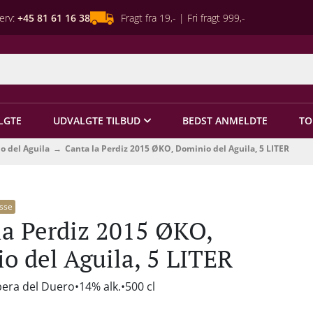
erv:
+45 81 61 16 38
Fragt fra 19,- | Fri fragt 999,-
LGTE
UDVALGTE TILBUD
BEDST ANMELDTE
TO
o del Aguila
Canta la Perdiz 2015 ØKO, Dominio del Aguila, 5 LITER
sse
la Perdiz 2015 ØKO,
o del Aguila, 5 LITER
bera del Duero
14% alk.
500 cl