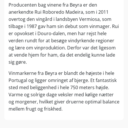
Producenten bag vinene fra Beyra er den
anerkendte Rui Roboredo Madeira, som i 2011
overtog den vingård i landsbyen Vermiosa, som
tilbage i 1987 gav ham sin debut som vinmager. Rui
er opvokset i Douro-dalen, men har rejst hele
verden rundt for at besøge vindyrkende regioner
og lære om vinproduktion. Derfor var det ligesom
at vende hjem for ham, da det endelig kunne lade
sig gøre.
Vinmarkerne fra Beyra er blandt de højeste i hele
Portugal og ligger omringet af bjerge. Et fantastisk
sted med beliggenhed i hele 750 meters højde.
Varme og solrige dage veksler med kølige nætter
og morgener, hvilket giver druerne optimal balance
mellem frugt og friskhed.
Rui er siden 1987 blevet en portugisisk
superstjerne indenfor vinproduktion, og