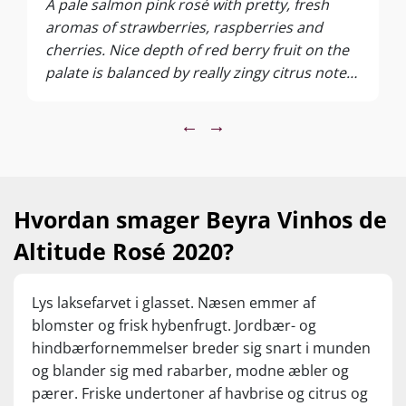
A pale salmon pink rosé with pretty, fresh
aromas of strawberries, raspberries and
cherries. Nice depth of red berry fruit on the
palate is balanced by really zingy citrus notes
that linger on the mouthwatering, tangy
finish, with fresh acidity throughout. Makes
←
→
me want a plate of freshly grilled prawns to
pair with it – and super value for money.
Hvordan smager Beyra Vinhos de
Altitude Rosé 2020?
Lys laksefarvet i glasset. Næsen emmer af
blomster og frisk hybenfrugt. Jordbær- og
hindbærfornemmelser breder sig snart i munden
og blander sig med rabarber, modne æbler og
pærer. Friske undertoner af havbrise og citrus og