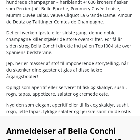
hundrede champagner – heriblandt +1000 kroners flasker
som Perrier-Joët Belle Epoche, Pommery Cuvée Louise,
Mumm Cuvée Lalou, Veuve Cliquot La Grande Dame, Amour
de Deutz og Taittinger Comtes de Champagne.
Det er hverken første eller sidste gang, denne noble
champagne-killer stjæler de store overskrifter. For få år
siden strøg Bella Conchi direkte ind på en Top100-liste over
Spaniens bedste vine.
Jep, her er masser af stof til imponerende storytelling, når
du skænker dine gæster et glas af disse lækre
årgangsbobler!
Oplagt som aperitif eller serveret til fisk og skaldyr, sushi,
rogn, tapas, appetizere, salater og cremede oste.
Nyd den som elegant aperitif eller til fisk og skaldyr, sushi,
rogn, lette tapas, fyldige salater og fjerkræ samt milde oste.
Servér ved 6-8°C.
Anmeldelser af Bella Conchi