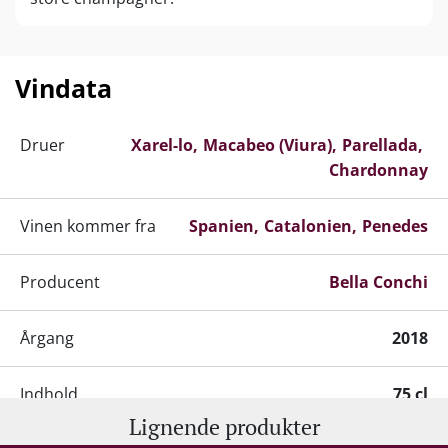
Vinnavnet Bella Conchi referer til Javiers mor,
Conchi, der døde i juli 2010. Hun nåede desværre
aldrig at smage og nyde resultaterne sin søns
Vindata
catalanske vineventyr, men nu hyldes hun som en
kilde til inspiration for klasse og elegance.
Druer
Xarel-lo
Macabeo (Viura)
Parellada
Chardonnay
Vinen kommer fra
Spanien
Catalonien
Penedes
Producent
Bella Conchi
Årgang
2018
Indhold
75 cl
Lignende produkter