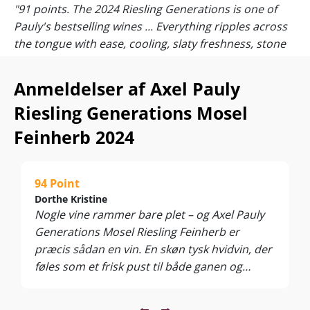
"91 points. The 2024 Riesling Generations is one of
Pauly's bestselling wines ... Everything ripples across
the tongue with ease, cooling, slaty freshness, stone
and citrus."
-
Vinous
Den er ikke tør. Heller ikke sød. Storsælgeren rammer det
Anmeldelser af Axel Pauly
perfekt læskende Mosel-midtpunkt, hvor Riesling-nydelsen
topper, og kvaliteten knuser al konkurrence i prisklassen.
Riesling Generations Mosel
Glæd dig til Generations 2024… hvis du når at få flasker!
Feinherb 2024
I den ekstra kølige årgang 2024 får du Mosel-hvidvin med så
pivfrisk rankhed og mineralsk elegance – at Riesling-fans må
94 Point
savle af forventning. Med regionens laveste høstudbytte i 50
år bliver der desværre kamp om hver dråbe!
Dorthe Kristine
Nogle vine rammer bare plet – og Axel Pauly
I forvejen drikker englænderne nærmest rub og stub, siden
Generations Mosel Riesling Feinherb er
Axel Pauly havnede hos Harrods og Ramsays 3-stjernede
præcis sådan en vin. En skøn tysk hvidvin, der
Michelin-restaurant. Den populære Mosel Riesling sælges i
føles som et frisk pust til både ganen og
talrige britiske webshops, hvor priserne meget sigende er
eksploderet op til et niveau mellem 135-215 kroner...(!)
humøret. Farven er sart og elegant – sådan en
lys gul med et lille ungdommeligt glimt.
←
→
James Suckling og Robert Parker har også fået smag for