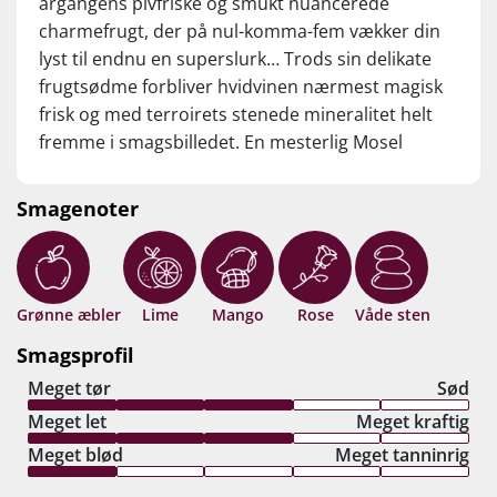
årgangens pivfriske og smukt nuancerede
charmefrugt, der på nul-komma-fem vækker din
lyst til endnu en superslurk… Trods sin delikate
frugtsødme forbliver hvidvinen nærmest magisk
frisk og med terroirets stenede mineralitet helt
fremme i smagsbilledet. En mesterlig Mosel
Riesling af den mest uimodståeligt læskende
slags, der lynhurtigt får ben at gå på og lykkeligvis
Smagenoter
er til at betale! Drik nu, eller gem 8-10 år fra
høståret.
Grønne æbler
Lime
Mango
Rose
Våde sten
Smagsprofil
Meget tør
Sød
Meget let
Meget kraftig
Meget blød
Meget tanninrig