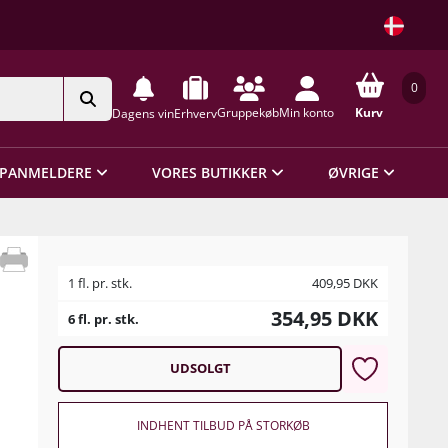
0
Gruppekøb
Min konto
Kurv
Dagens vin
Erhverv
PANMELDERE
VORES BUTIKKER
ØVRIGE
1 fl. pr. stk.
409,95
DKK
354,95
DKK
6 fl. pr. stk.
UDSOLGT
INDHENT TILBUD PÅ STORKØB