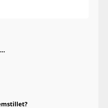
light
..
mstillet?