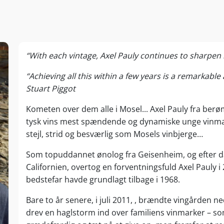
“With each vintage, Axel Pauly continues to sharpen h
“Achieving all this within a few years is a remarkable
Stuart Piggot
Kometen over dem alle i Mosel... Axel Pauly fra berøm
tysk vins mest spændende og dynamiske unge vinma
stejl, strid og besværlig som Mosels vinbjerge…
Som topuddannet ønolog fra Geisenheim, og efter da
Californien, overtog en forventningsfuld Axel Pauly i
bedstefar havde grundlagt tilbage i 1968.
Bare to år senere, i juli 2011, , brændte vingården ne
drev en haglstorm ind over familiens vinmarker – som