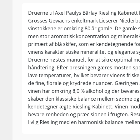
Druerne til Axel Paulys Bärlay Riesling Kabinett
Grosses Gewächs enkeltmark Lieserer Niederbe
vinstokkene er omkring 80 år gamle. De gamle st
men stor aromatisk koncentration og mineralsk
primært af blå skifer, som er kendetegnende for
vinens karakteristiske mineralitet og elegante s
Druerne høstes manuelt for at sikre optimal
håndtering. Efter presningen gæres mosten s
lave temperaturer, hvilket bevarer vinens frisk
de fine, florale og krydrede nuancer. Gæringen 
vinen har omkring 8,0 % alkohol og der bevare
skaber den klassiske balance mellem sødme og 
kendetegner ægte Riesling-Kabinett. Vinen modn
bevare renheden og præcisionen i frugten. Resu
livlig Riesling med en harmonisk balance melle
mineralitet. Vinen indeholder 37,7 g/l restsukker