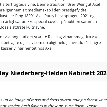
eftertragtede vine. Denne tradition fører Weingut Axel
dere igennem sit medlemskab i den prestigefyldte
kasteler Ring 1899”. Axel Pauly blev optaget i 2021 og
an årligt sat unikke special-cuvéer på auktion sammen
osels største kultnavne.
 tvivl noget af det største Riesling vi har smagt fra Axel
l betragte dig selv som utroligt heldig, hvis du får fingre
0 kasser vi har hentet hos Axel.
kende aperitif eller til fisk og skaldyr, sushi, asiatiske
likate udgaver af frugt og grønt. Server ved 6-10°C
rlay Niederberg-Helden Kabinett 202
s up an image of moss and ferns surrounding a forest water
ant garden herb flavors in the long, pure finish. Vegan.