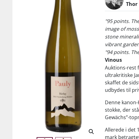
Thor
"95 points. Th
image of moss 
stone minerali
vibrant garden 
"94 points. The
Vinous
Auktions-rest 
ultrakritiske J
skaffet de sids
udbydes til pri
Denne kanon-Ka
stokke, der st
Gewächs”-topm
Allerede i det
mark betragtet