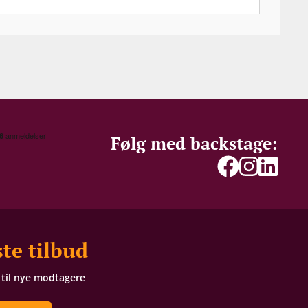
alvsøde Riesling-vine, der ganske enkelt emmer
amtidig formår at gengive druesorten og
itet.
 hvor overflødige druer med bortklippes med
e druer optimale modningsbetingelser, som
 blade omkring klaserne.
Følg med backstage:
te tilbud
t til nye modtagere