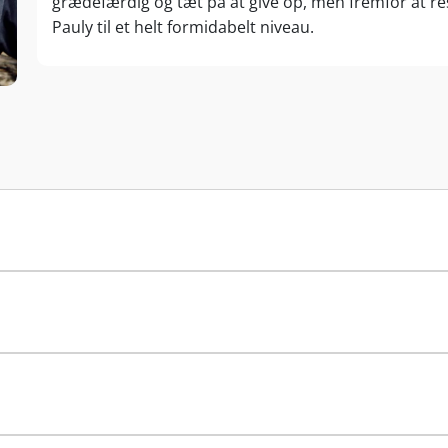
grædefærdig og tæt på at give op, men fremfor at re
Pauly til et helt formidabelt niveau.
Allerede i 2014 kunne Axel lade sig kåre som en af 
Eichelmann udpegede ham som en af Moseldalens ops
vinotek er kåret til et af Tysklands 50 smukkeste af de
Den foreløbige kulmination er kommet med 2019-årga
ratings udfordrer den verdensberømte nabo Thomas 
Hemmeligheden bag succesen er en unik kombination a
Terroiret og traditionen illustreres på kreativ vis me
afbilder Mosels stejle vinmarker. Når flasken holdes
der repræsenterer tre generationer: Axels bedstefar,
Trefjerdedele af familiens 9,5 hektar er helliget Riesli
60 til 75 % stejle, sydvendte og skiferholdige Gros
Et terroir i den tyske Grand Cru-klasse... Dertil kom
Kueser Kardinalsberg.