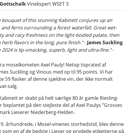
 Gottschalk
Vinekspert WSET 3
e bouquet of this stunning Kabinett conjures up an
and ferns surrounding a forest waterfall. Great wet-
ty and racy freshness on the light-bodied palate, then
herb flavors in the long, pure finish."
-
James Suckling
 2024 is lip-smacking, superb, light and ultra-fine."
-
fra moselkometen Axel Pauly! Netop toprated af
ames Suckling og Vinous med op til 95 points. Vi har
te 59 flasker af denne sjældne vin, der ikke normalt
vat-salg.
binett er skabt på helt særlige 80 år gamle Riesling-
år beplantet på den stejleste del af Axel Paulys ”Grosses
ark Lieserer Niederberg-Helden.
 19. århundrede, i Mosel-vinenes storhedstid, blev denne
 som en af de bedste i Lieser og prydede etiketterne på