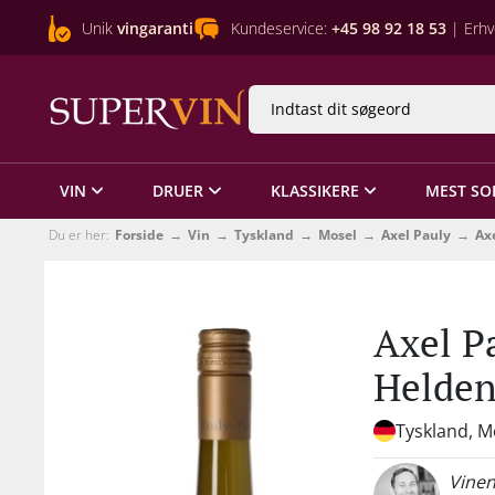
Unik
vingaranti
Kundeservice:
+45 98 92 18 53
| Erhv
VIN
DRUER
KLASSIKERE
MEST SO
Du er her:
Forside
Vin
Tyskland
Mosel
Axel Pauly
Ax
Axel P
Helden
Tyskland, M
Vinen