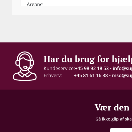
Årgang
2024
Indhold
75 cl
Alkohol-%
Har du brug for hjæl
8 %
Kundeservice:
+45 98 92 18 53
•
info@su
Erhverv:
+45 81 61 16 38
•
mso@sup
Servering
6-10°C
Gemmepotentiale
Vær den 
10-15 år fra høståret
Gå ikke glip af sk
Lagring