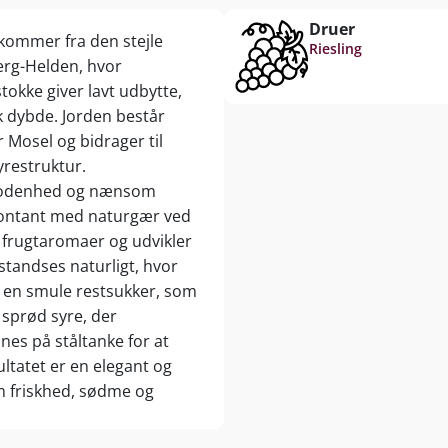
Druer
 kommer fra den stejle
Riesling
rg-Helden, hvor
okke giver lavt udbytte,
 dybde. Jorden består
 Mosel og bidrager til
yrestruktur.
 modenhed og nænsom
pontant med naturgær ved
e frugtaromaer og udvikler
standses naturligt, hvor
s en smule restsukker, som
sprød syre, der
es på ståltanke for at
ltatet er en elegant og
m friskhed, sødme og
 og 8,4 g/l syre