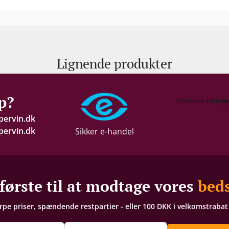
Stilen er ren og mineralsk med tørre, halvtørre og h
af lethed, elegance og saftig drikkeglæde. Og som s
terroirret med imponerende transparens og autentic
Kvalitetsoptimeringen starter allerede i vinmarken,
Lignende produkter
hård hånd. Denne ”grønne høst” giver de resterend
yderligere perfektioneres ved fjernelse af skyggende
p?
pervin.dk
ervin.dk
Sikker e-handel
første til at modtage vores
beds
arpe priser, spændende restpartier - eller 100 DKK i velkomstraba