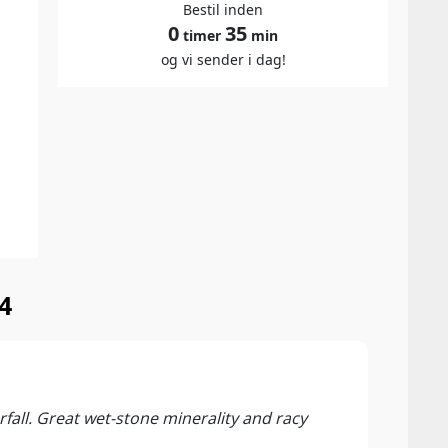
Bestil inden
0
35
timer
min
og vi sender i dag!
4
94 P
Vinou
fall. Great wet-stone minerality and racy
The 2
is sl