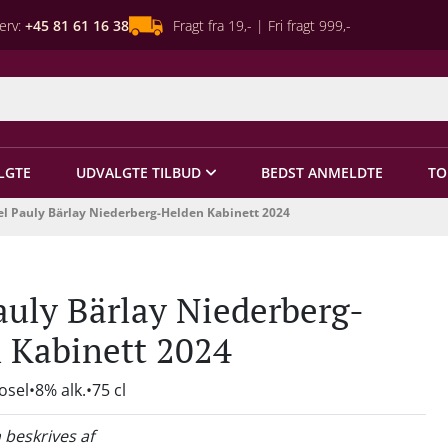
erv:
+45 81 61 16 38
Fragt fra 19,- | Fri fragt 999,-
LGTE
UDVALGTE TILBUD
BEDST ANMELDTE
TO
el Pauly Bärlay Niederberg-Helden Kabinett 2024
auly Bärlay Niederberg-
 Kabinett 2024
osel
8% alk.
75 cl
 beskrives af