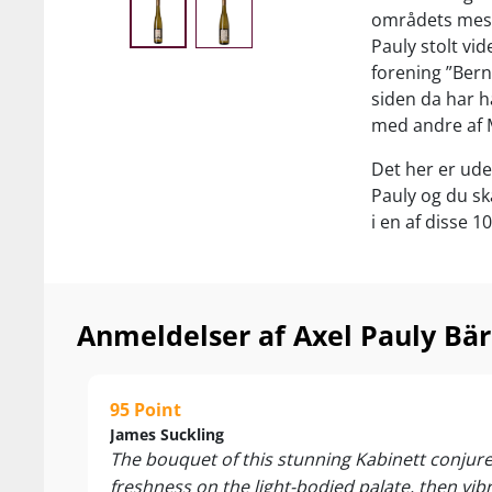
områdets mest 
Pauly stolt vi
forening ”Bern
siden da har h
med andre af M
Det her er uden
Pauly og du ska
i en af disse 1
Nyd den som læs
retter samt de
Anmeldelser af Axel Pauly Bä
95 Point
James Suckling
The bouquet of this stunning Kabinett conjure
freshness on the light-bodied palate, then vibr