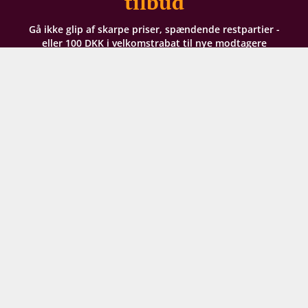
tilbud
Gå ikke glip af skarpe priser, spændende restpartier -
eller 100 DKK i velkomstrabat til nye modtagere
Dit navn
Din e-mail
TILMELD NYHEDSBREV
Ved din tilmelding til vores nyhedsbrev giver du
samtykke til at modtage e-mailmarkedsføring af hele
Supervins sortiment og arrangementer. Vi analyserer
din købshistorik for at kunne sende dig relevante
tilbud. For oplysning om, hvordan vi behandler de
persondata, du giver os, kan du læse vores
persondatapolitik her
. Du kan til enhver tid tilpasse
dine præferencer eller trække dit samtykke tilbage.