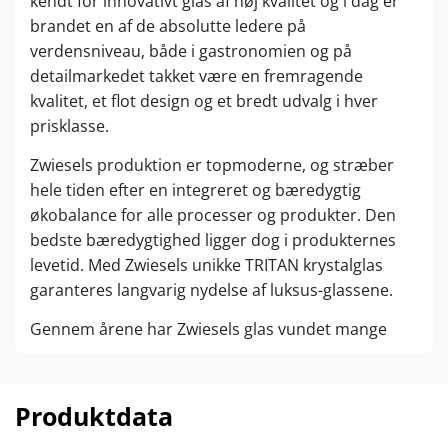
kendt for innovativt glas af høj kvalitet og i dag er
brandet en af de absolutte ledere på
verdensniveau, både i gastronomien og på
detailmarkedet takket være en fremragende
kvalitet, et flot design og et bredt udvalg i hver
prisklasse.
Zwiesels produktion er topmoderne, og stræber
hele tiden efter en integreret og bæredygtig
økobalance for alle processer og produkter. Den
bedste bæredygtighed ligger dog i produkternes
levetid. Med Zwiesels unikke TRITAN krystalglas
garanteres langvarig nydelse af luksus-glassene.
Gennem årene har Zwiesels glas vundet mange
design- og innovationspriser, herunder bl.a. Red
Dot Design Award, IF Design Award og Germany
Design Award.
Produktdata
Alle glas er egnet til opvaskemaskinen.