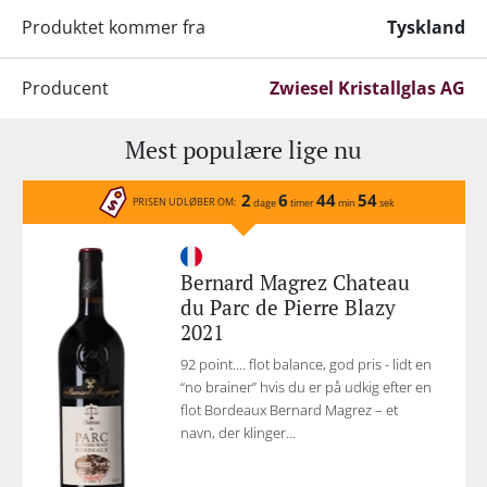
Produktet kommer fra
Tyskland
Producent
Zwiesel Kristallglas AG
Mest populære lige nu
2
6
44
54
PRISEN UDLØBER OM:
dage
timer
min
sek
Bernard Magrez Chateau
du Parc de Pierre Blazy
2021
92 point.... flot balance, god pris - lidt en
“no brainer” hvis du er på udkig efter en
flot Bordeaux Bernard Magrez – et
navn, der klinger...