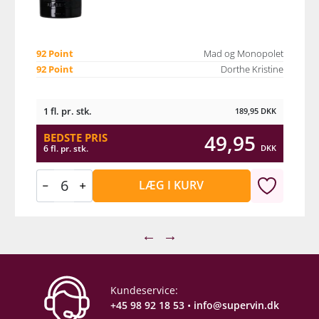
92 Point
Mad og Monopolet
92 Point
Dorthe Kristine
1 fl. pr. stk.
189,95
DKK
49,95
BEDSTE PRIS
DKK
6 fl. pr. stk.
LÆG I KURV
←
→
Kundeservice:
+45 98 92 18 53
•
info@supervin.dk