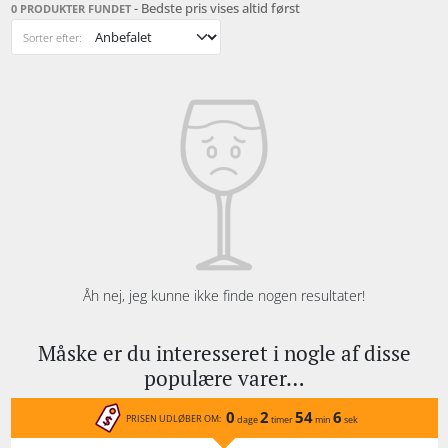
- Bedste pris vises altid først
0 PRODUKTER FUNDET
Sorter efter:
Åh nej, jeg kunne ikke finde nogen resultater!
Måske er du interesseret i nogle af disse
populære varer…
0
2
54
6
PRISEN UDLØBER OM:
dage
timer
min
sek