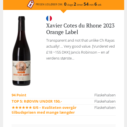
0
2
54
6
PRISEN UDLØBER OM:
dage
timer
min
sek
Xavier Cotes du Rhone 2023
Orange Label
Transparent and not that unlike Ch Rayas
actually! ... Very good value. [Vurderet ved
£18 ~155 DKK] Jancis Robinson – en af
verdens største...
94 Point
Flaskehalsen
TOP 5: RØDVIN UNDER 150,-
Flaskehalsen
★★★★★★ 6/6 – Kvaliteten overgår
Flaskehalsen
tilbudsprisen med mange længder