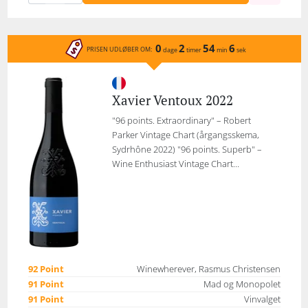
0
2
54
6
PRISEN UDLØBER OM:
dage
timer
min
sek
Xavier Ventoux 2022
"96 points. Extraordinary" – Robert
Parker Vintage Chart (årgangsskema,
Sydrhône 2022) "96 points. Superb" –
Wine Enthusiast Vintage Chart...
92 Point
Winewherever, Rasmus Christensen
91 Point
Mad og Monopolet
91 Point
Vinvalget