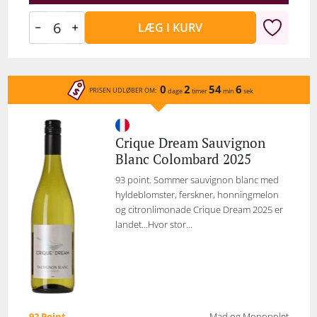
LÆG I KURV
0
2
54
6
PRISEN UDLØBER OM:
dage
timer
min
sek
Crique Dream Sauvignon
Blanc Colombard 2025
93 point. Sommer sauvignon blanc med
hyldeblomster, ferskner, honningmelon
og citronlimonade Crique Dream 2025 er
landet...Hvor stor...
92 Point
Mad og Monopolet