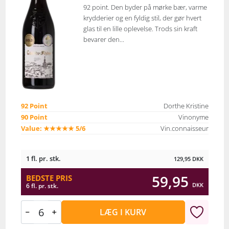
92 point. Den byder på mørke bær, varme
krydderier og en fyldig stil, der gør hvert
glas til en lille oplevelse. Trods sin kraft
bevarer den...
92 Point
Dorthe Kristine
90 Point
Vinonyme
Value: ★★★★★ 5/6
Vin.connaisseur
1 fl. pr. stk.
129,95
DKK
59,95
BEDSTE PRIS
DKK
6 fl. pr. stk.
LÆG I KURV