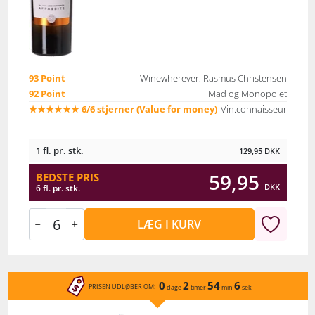
93 Point
Winewherever, Rasmus Christensen
92 Point
Mad og Monopolet
★★★★★★ 6/6 stjerner (Value for money)
Vin.connaisseur
1 fl. pr. stk.
129,95
DKK
59,95
BEDSTE PRIS
DKK
6 fl. pr. stk.
LÆG I KURV
0
2
54
6
PRISEN UDLØBER OM:
dage
timer
min
sek