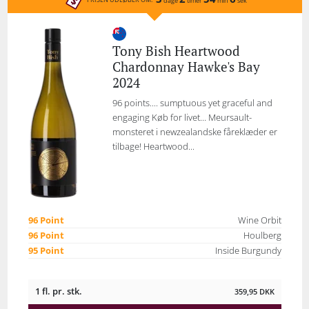
dage
timer
min
sek
Tony Bish Heartwood
Chardonnay Hawke's Bay
2024
96 points.... sumptuous yet graceful and
engaging Køb for livet... Meursault-
monsteret i newzealandske fåreklæder er
tilbage! Heartwood...
96 Point
Wine Orbit
96 Point
Houlberg
95 Point
Inside Burgundy
1 fl. pr. stk.
359,95
DKK