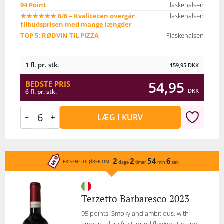
94 Point
Flaskehalsen
★★★★★★ 6/6 – Kvaliteten overgår
Flaskehalsen
tilbudsprisen med mange længder
TOP 5: RØDVIN TIL PIZZA
Flaskehalsen
1 fl. pr. stk.
159,95
DKK
54,95
BEDSTE PRIS
DKK
6 fl. pr. stk.
LÆG I KURV
2
2
54
6
PRISEN UDLØBER OM:
dage
timer
min
sek
Terzetto Barbaresco 2023
95 points. Smoky and ambitious, with