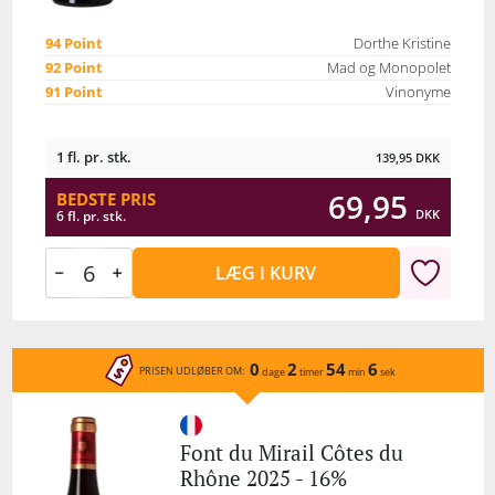
94 Point
Dorthe Kristine
92 Point
Mad og Monopolet
91 Point
Vinonyme
1 fl. pr. stk.
139,95
DKK
69,95
BEDSTE PRIS
DKK
6 fl. pr. stk.
LÆG I KURV
0
2
54
6
PRISEN UDLØBER OM:
dage
timer
min
sek
Font du Mirail Côtes du
Rhône 2025 - 16%