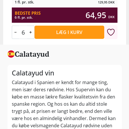
1 fl. pr. stk.
129,95
DKK
64,95
BEDSTE PRIS
DKK
6 fl. pr. stk.
LÆG I KURV
Calatayud
Calatayud vin
Calatayud i Spanien er kendt for mange ting,
men især deres rødvine. Hos Supervin kan du
købe en masse lækre flasker kvalitetsvin fra den
spanske region. Og hos os kan du altid stole
trygt på, at prisen er langt bedre, end den ville
være hos en almindelig vinhandler. Dermed kan
du købe velsmagende Calatayud rødvine uden