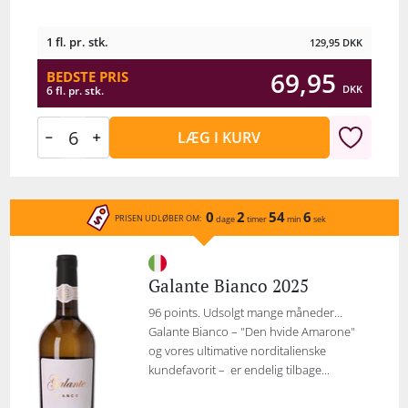
1 fl. pr. stk.
129,95
DKK
69,95
BEDSTE PRIS
DKK
6 fl. pr. stk.
LÆG I KURV
0
2
54
6
PRISEN UDLØBER OM:
dage
timer
min
sek
Galante Bianco 2025
96 points. Udsolgt mange måneder…
Galante Bianco – "Den hvide Amarone"
og vores ultimative norditalienske
kundefavorit – er endelig tilbage...