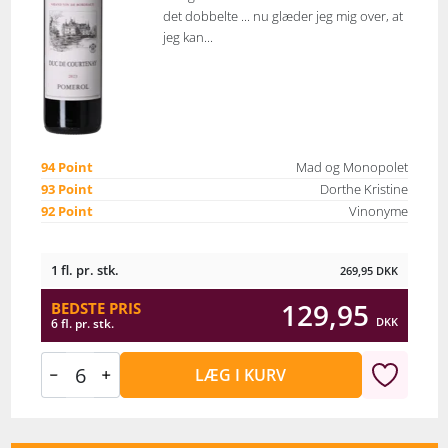
det dobbelte ... nu glæder jeg mig over, at
jeg kan...
94 Point
Mad og Monopolet
93 Point
Dorthe Kristine
92 Point
Vinonyme
1 fl. pr. stk.
269,95
DKK
129,95
BEDSTE PRIS
DKK
6 fl. pr. stk.
LÆG I KURV