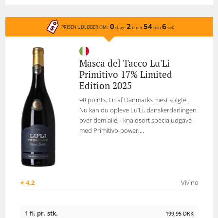
0
2
54
6
PRISEN UDLØBER OM:
dage
timer
min
sek
Masca del Tacco Lu'Li
Primitivo 17% Limited
Edition 2025
98 points. En af Danmarks mest solgte…
Nu kan du opleve Lu’Li, danskerdarlingen
over dem alle, i knaldsort specialudgave
med Primitivo-power,...
⭐ 4,2
Vivino
1 fl. pr. stk.
199,95
DKK