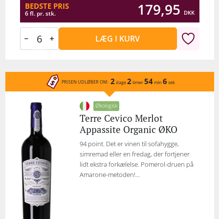
179,95
BEDSTE PRIS
DKK
6 fl. pr. stk.
LÆG I KURV
2
2
54
6
PRISEN UDLØBER OM:
dage
timer
min
sek
Økologisk
Terre Cevico Merlot
Appassite Organic ØKO
94 point. Det er vinen til sofahygge,
simremad eller en fredag, der fortjener
lidt ekstra forkælelse. Pomerol-druen på
Amarone-metoden!...