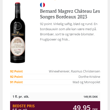
Bernard Magrez Château Les
Songes Bordeaux 2023
92 point. Virkelig saftig, blød og rund. En
bordeauxvin som alle kan være med på.
Brombær, sort te og tørrede blomster.
Frugtpower og frisk...
92 Point
Winewherever, Rasmus Christensen
92 Point
Dorthe Kristine
91 Point
Mad og Monopolet
1 fl. pr. stk.
149,95
DKK
49,95
BEDSTE PRIS
DKK
6 fl. pr. stk.