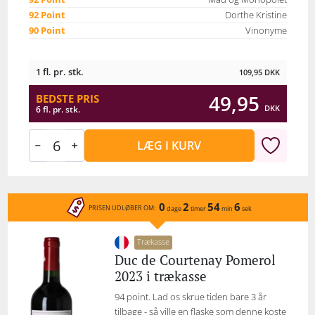
92 Point
Dorthe Kristine
90 Point
Vinonyme
1 fl. pr. stk.
109,95
DKK
49,95
BEDSTE PRIS
DKK
6 fl. pr. stk.
LÆG I KURV
0
2
54
6
PRISEN UDLØBER OM:
dage
timer
min
sek
Trækasse
Duc de Courtenay Pomerol
2023 i trækasse
94 point. Lad os skrue tiden bare 3 år
tilbage - så ville en flaske som denne koste