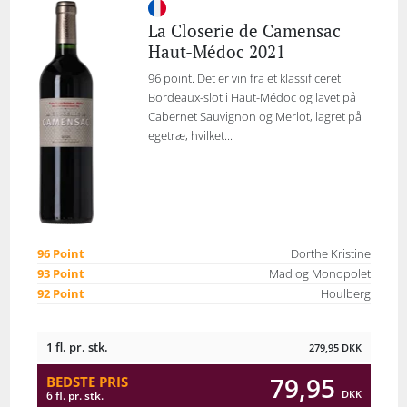
La Closerie de Camensac
Haut-Médoc 2021
96 point. Det er vin fra et klassificeret
Bordeaux-slot i Haut-Médoc og lavet på
Cabernet Sauvignon og Merlot, lagret på
egetræ, hvilket...
96 Point
Dorthe Kristine
93 Point
Mad og Monopolet
92 Point
Houlberg
1 fl. pr. stk.
279,95
DKK
79,95
BEDSTE PRIS
DKK
6 fl. pr. stk.