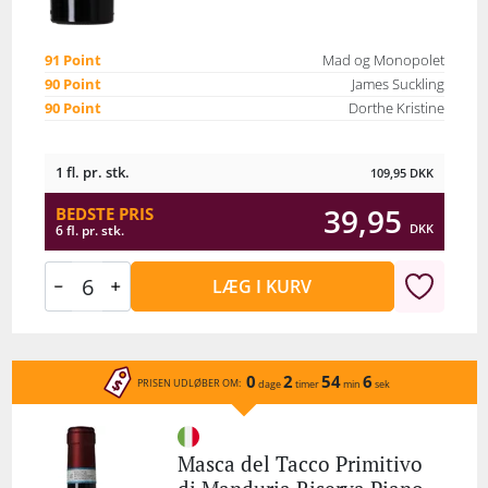
91 Point
Mad og Monopolet
90 Point
James Suckling
90 Point
Dorthe Kristine
1 fl. pr. stk.
109,95
DKK
39,95
BEDSTE PRIS
DKK
6 fl. pr. stk.
LÆG I KURV
0
2
54
6
PRISEN UDLØBER OM:
dage
timer
min
sek
Masca del Tacco Primitivo