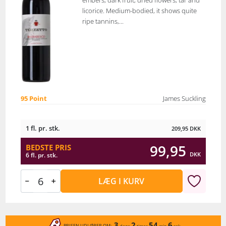
embers, dark fruit, dried flowers, tar and
licorice. Medium-bodied, it shows quite
ripe tannins,...
95 Point
James Suckling
1 fl. pr. stk.
209,95
DKK
99,95
BEDSTE PRIS
DKK
6 fl. pr. stk.
LÆG I KURV
3
2
54
6
PRISEN UDLØBER OM: