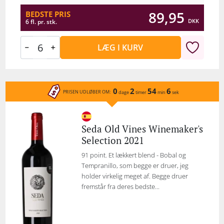
89,95
BEDSTE PRIS
DKK
6 fl. pr. stk.
LÆG I KURV
0
2
54
6
PRISEN UDLØBER OM:
dage
timer
min
sek
Seda Old Vines Winemaker's
Selection 2021
91 point. Et lækkert blend - Bobal og
Tempranillo, som begge er druer, jeg
holder virkelig meget af. Begge druer
fremstår fra deres bedste...