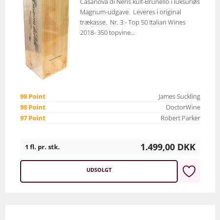
Casanova di Neris kult-Brunello i luksuriøs
Magnum-udgave. Leveres i original
trækasse. Nr. 3 - Top 50 Italian Wines
2018- 350 topvine...
98 Point
James Suckling
98 Point
DoctorWine
97 Point
Robert Parker
1.499,00
DKK
1 fl. pr. stk.
UDSOLGT