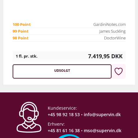
100 Point
GardiniNotes.com
99 Point
James Suckling
98 Point
DoctorWine
7.419,95
DKK
1 fl. pr. stk.
UDSOLGT
Kundeservice:
+45 98 92 18 53
•
info@supervin.dk
Erhverv:
+45 81 61 16 38
•
mso@supervin.dk