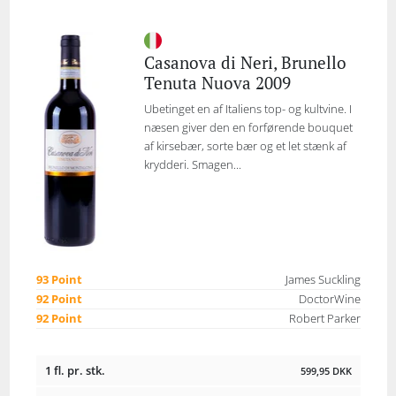
Casanova di Neri, Brunello
Tenuta Nuova 2009
Ubetinget en af Italiens top- og kultvine. I
næsen giver den en forførende bouquet
af kirsebær, sorte bær og et let stænk af
krydderi. Smagen...
93 Point
James Suckling
92 Point
DoctorWine
92 Point
Robert Parker
1 fl. pr. stk.
599,95
DKK