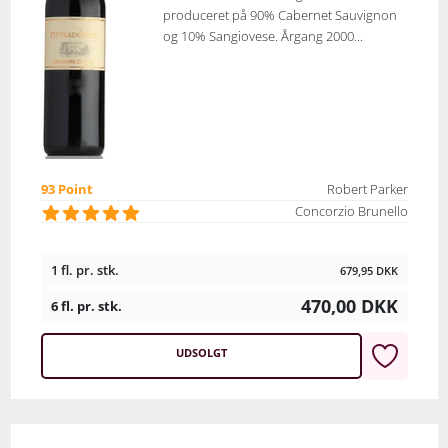
produceret på 90% Cabernet Sauvignon
og 10% Sangiovese. Årgang 2000...
93 Point
Robert Parker
Concorzio Brunello
1 fl. pr. stk.
679,95
DKK
470,00
DKK
6 fl. pr. stk.
UDSOLGT