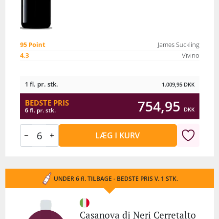
95 Point
James Suckling
4,3
Vivino
1 fl. pr. stk.
1.009,95
DKK
754,95
BEDSTE PRIS
DKK
6 fl. pr. stk.
LÆG I KURV
UNDER 6 fl. TILBAGE - BEDSTE PRIS V. 1 STK.
Casanova di Neri Cerretalto