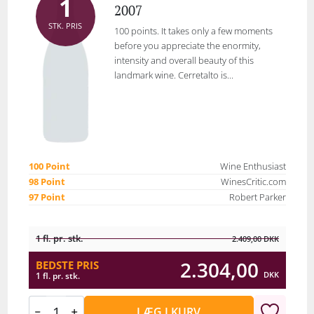
1
2007
STK. PRIS
100 points. It takes only a few moments
before you appreciate the enormity,
intensity and overall beauty of this
landmark wine. Cerretalto is...
100 Point
Wine Enthusiast
98 Point
WinesCritic.com
97 Point
Robert Parker
1 fl. pr. stk.
2.409,00
DKK
2.304,00
BEDSTE PRIS
DKK
1 fl. pr. stk.
LÆG I KURV