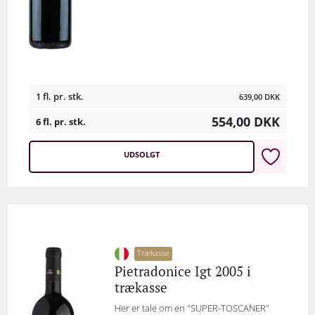
1 fl. pr. stk.
639,00
DKK
554,00
DKK
6 fl. pr. stk.
UDSOLGT
Trækasse
Pietradonice Igt 2005 i
trækasse
Her er tale om en "SUPER-TOSCANER"