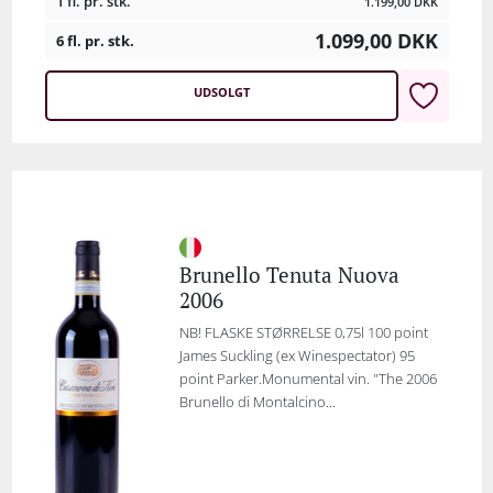
1 fl. pr. stk.
1.199,00
DKK
1.099,00
DKK
6 fl. pr. stk.
UDSOLGT
Brunello Tenuta Nuova
2006
NB! FLASKE STØRRELSE 0,75l 100 point
James Suckling (ex Winespectator) 95
point Parker.Monumental vin. "The 2006
Brunello di Montalcino...