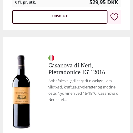
529,95
DKK
6 fl. pr. stk.
UDSOLGT
Casanova di Neri,
Pietradonice IGT 2016
Anbefales til grillet rødt oksekød, lam,
vildtkød, kraftige gryderetter og modne
oste. Nyd vinen ved 15-18°C. Casanova di
Neri er et...