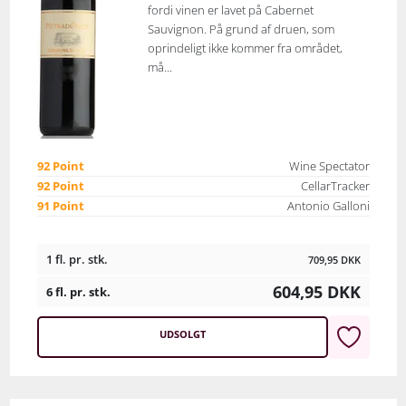
fordi vinen er lavet på Cabernet
Sauvignon. På grund af druen, som
oprindeligt ikke kommer fra området,
må...
92 Point
Wine Spectator
92 Point
CellarTracker
91 Point
Antonio Galloni
1 fl. pr. stk.
709,95
DKK
604,95
DKK
6 fl. pr. stk.
UDSOLGT