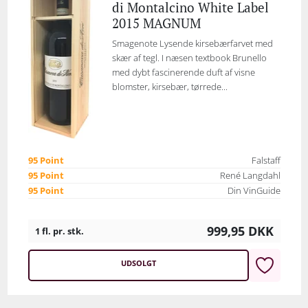
di Montalcino White Label
2015 MAGNUM
Smagenote Lysende kirsebærfarvet med
skær af tegl. I næsen textbook Brunello
med dybt fascinerende duft af visne
blomster, kirsebær, tørrede...
95 Point
Falstaff
95 Point
René Langdahl
95 Point
Din VinGuide
999,95
DKK
1 fl. pr. stk.
UDSOLGT