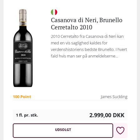
Casanova di Neri, Brunello
Cerretalto 2010
2010 Cerretalto fra Casanova di Neri kan
med en vis saglighed kaldes for
verdenshistoriens bedste Brunello. I hvert
fald hvis man ser på anmeldelserne...
100 Point
James Suckling
2.999,00
DKK
1 fl. pr. stk.
UDSOLGT