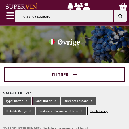
Øvrige
FILTRER
VALGTE FILTRE:
Type: Rødvin
Land: Italien
Område: Toscana
Distrikt: Øvrige
Producent: Casanova Di Neri
Ryd filtrering
- Bedste pris vises altid først
20 PRODUKTER FUNDET