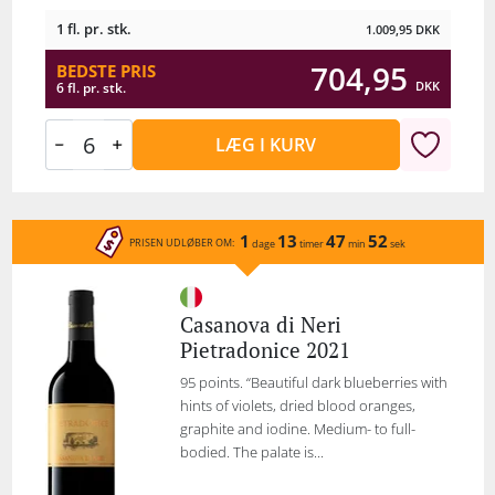
1 fl. pr. stk.
1.009,95
DKK
704,95
BEDSTE PRIS
DKK
6 fl. pr. stk.
LÆG I KURV
1
13
47
52
PRISEN UDLØBER OM:
dage
timer
min
sek
Casanova di Neri
Pietradonice 2021
95 points. “Beautiful dark blueberries with
hints of violets, dried blood oranges,
graphite and iodine. Medium- to full-
bodied. The palate is...