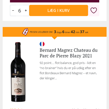
LÆG I KURV
3
6
42
37
PRISEN UDLØBER OM:
dage
timer
min
sek
Bernard Magrez Chateau du
Parc de Pierre Blazy 2021
92 point.... flot balance, god pris - lidt en
“no brainer” hvis du er på udkig efter en
flot Bordeaux Bernard Magrez – et navn,
der klinger...