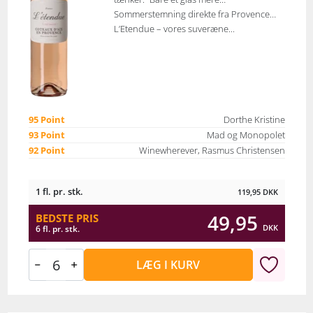
Sommerstemning direkte fra Provence…
L’Etendue – vores suveræne...
95 Point
Dorthe Kristine
93 Point
Mad og Monopolet
92 Point
Winewherever, Rasmus Christensen
1 fl. pr. stk.
119,95
DKK
49,95
BEDSTE PRIS
DKK
6 fl. pr. stk.
LÆG I KURV