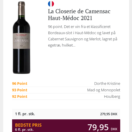
La Closerie de Camensac
Haut-Médoc 2021
96 point. Det er vin fra et klassificeret
Bordeaux-slot i Haut-Médoc og lavet på
Cabernet Sauvignon og Merlot, lagret på
egetræ, hvilket...
96 Point
Dorthe Kristine
93 Point
Mad og Monopolet
92 Point
Houlberg
1 fl. pr. stk.
279,95
DKK
79,95
BEDSTE PRIS
DKK
6 fl. pr. stk.