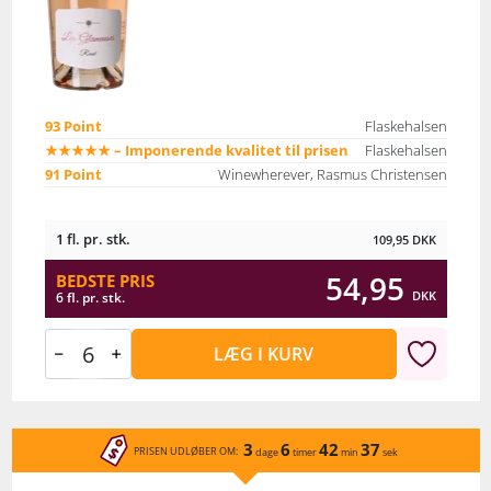
93 Point
Flaskehalsen
★★★★★ – Imponerende kvalitet til prisen
Flaskehalsen
91 Point
Winewherever, Rasmus Christensen
1 fl. pr. stk.
109,95
DKK
54,95
BEDSTE PRIS
DKK
6 fl. pr. stk.
LÆG I KURV
3
6
42
37
PRISEN UDLØBER OM:
dage
timer
min
sek