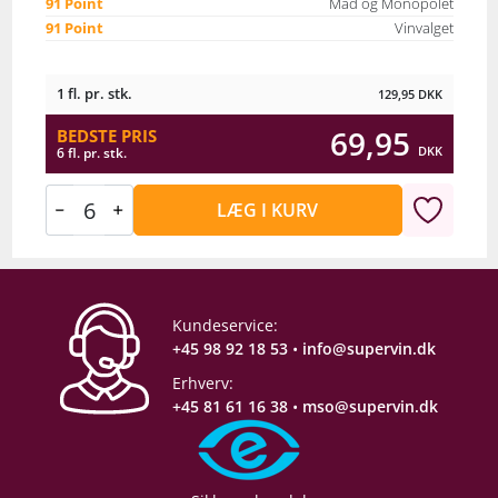
91 Point
Mad og Monopolet
91 Point
Vinvalget
1 fl. pr. stk.
129,95
DKK
69,95
BEDSTE PRIS
DKK
6 fl. pr. stk.
LÆG I KURV
Kundeservice:
+45 98 92 18 53
•
info@supervin.dk
Erhverv:
+45 81 61 16 38
•
mso@supervin.dk