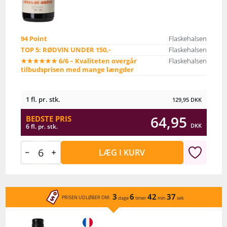
94 Point
Flaskehalsen
TOP 5: RØDVIN UNDER 150,-
Flaskehalsen
★★★★★★ 6/6 – Kvaliteten overgår
Flaskehalsen
tilbudsprisen med mange længder
1 fl. pr. stk.
129,95
DKK
64,95
BEDSTE PRIS
DKK
6 fl. pr. stk.
LÆG I KURV
3
6
42
37
PRISEN UDLØBER OM:
dage
timer
min
sek