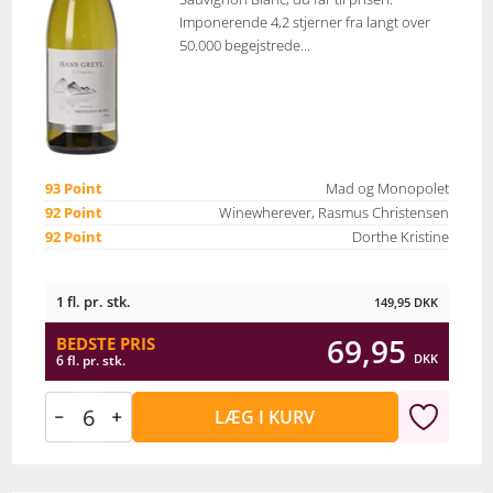
Imponerende 4,2 stjerner fra langt over
50.000 begejstrede...
93 Point
Mad og Monopolet
92 Point
Winewherever, Rasmus Christensen
92 Point
Dorthe Kristine
1 fl. pr. stk.
149,95
DKK
69,95
BEDSTE PRIS
DKK
6 fl. pr. stk.
LÆG I KURV