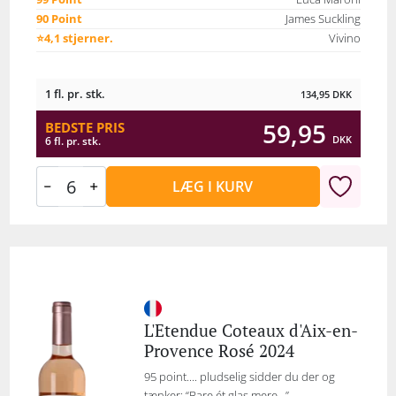
90 Point
James Suckling
⭐4,1 stjerner.
Vivino
1 fl. pr. stk.
134,95
DKK
59,95
BEDSTE PRIS
DKK
6 fl. pr. stk.
LÆG I KURV
L'Etendue Coteaux d'Aix-en-
Provence Rosé 2024
95 point.... pludselig sidder du der og
tænker: “Bare ét glas mere…”