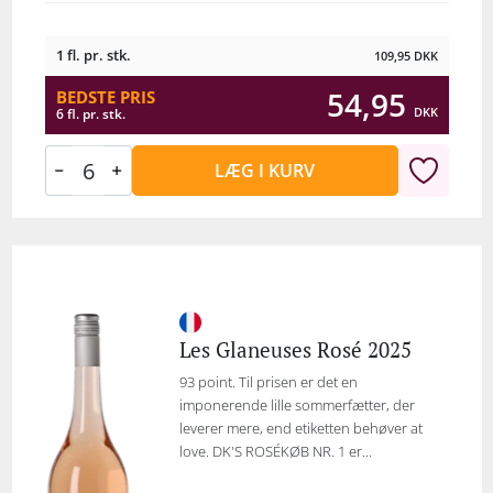
1 fl. pr. stk.
109,95
DKK
54,95
BEDSTE PRIS
DKK
6 fl. pr. stk.
LÆG I KURV
Les Glaneuses Rosé 2025
93 point. Til prisen er det en
imponerende lille sommerfætter, der
leverer mere, end etiketten behøver at
love. DK'S ROSÉKØB NR. 1 er...