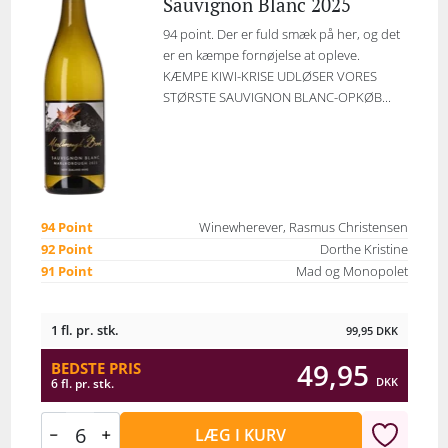
Sauvignon Blanc 2025
94 point. Der er fuld smæk på her, og det
er en kæmpe fornøjelse at opleve.
KÆMPE KIWI-KRISE UDLØSER VORES
STØRSTE SAUVIGNON BLANC-OPKØB...
94 Point
Winewherever, Rasmus Christensen
92 Point
Dorthe Kristine
91 Point
Mad og Monopolet
1 fl. pr. stk.
99,95
DKK
49,95
BEDSTE PRIS
DKK
6 fl. pr. stk.
LÆG I KURV