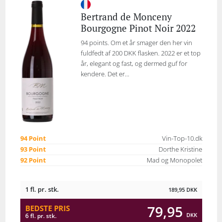
Bertrand de Monceny
Bourgogne Pinot Noir 2022
94 points. Om et år smager den her vin
fuldfedt af 200 DKK flasken. 2022 er et top
år, elegant og fast, og dermed guf for
kendere. Det er...
94 Point
Vin-Top-10.dk
93 Point
Dorthe Kristine
92 Point
Mad og Monopolet
1 fl. pr. stk.
189,95
DKK
79,95
BEDSTE PRIS
DKK
6 fl. pr. stk.