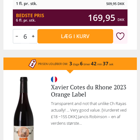
1 fl. pr. stk.
509,95
DKK
169,95
BEDSTE PRIS
DKK
6 fl. pr. stk.
LÆG I KURV
3
6
42
37
PRISEN UDLØBER OM:
dage
timer
min
sek
Xavier Cotes du Rhone 2023
Orange Label
Transparent and not that unlike Ch Rayas
actually! ... Very good value. [Vurderet ved
£18 ~155 DKK] Jancis Robinson – en af
verdens største...