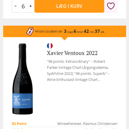
LÆG I KURV
3
6
42
37
PRISEN UDLØBER OM:
dage
timer
min
sek
Xavier Ventoux 2022
"96 points. Extraordinary" – Robert
Parker Vintage Chart (årgangsskema,
Sydrhône 2022) "96 points. Superb" –
Wine Enthusiast Vintage Chart...
92 Point
Winewherever, Rasmus Christensen