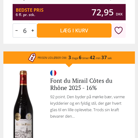
72,95
BEDSTE PRIS
DKK
6 fl. pr. stk.
LÆG I KURV
3
6
42
37
PRISEN UDLØBER OM:
dage
timer
min
sek
Font du Mirail Côtes du
Rhône 2025 - 16%
92 point. Den byder på mørke bær, varme
krydderier og en fyldig stil, der gør hvert
glas til en lille oplevelse. Trods sin kraft
bevarer den...