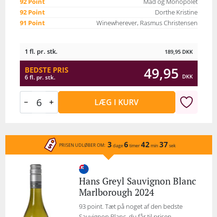
92 Point
Mad og Monopolet
92 Point
Dorthe Kristine
91 Point
Winewherever, Rasmus Christensen
1 fl. pr. stk.
189,95
DKK
49,95
BEDSTE PRIS
DKK
6 fl. pr. stk.
LÆG I KURV
3
6
42
37
PRISEN UDLØBER OM:
dage
timer
min
sek
Hans Greyl Sauvignon Blanc
Marlborough 2024
93 point. Tæt på noget af den bedste
Sauvignon Blanc, du får til prisen.