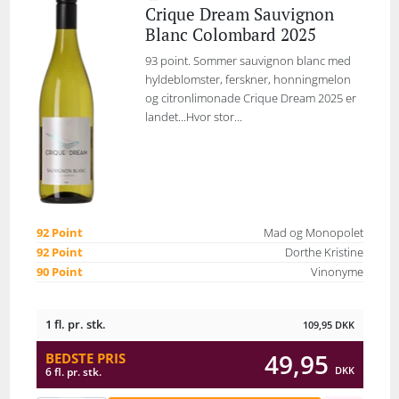
Crique Dream Sauvignon
Blanc Colombard 2025
93 point. Sommer sauvignon blanc med
hyldeblomster, ferskner, honningmelon
og citronlimonade Crique Dream 2025 er
landet...Hvor stor...
92 Point
Mad og Monopolet
92 Point
Dorthe Kristine
90 Point
Vinonyme
1 fl. pr. stk.
109,95
DKK
49,95
BEDSTE PRIS
DKK
6 fl. pr. stk.