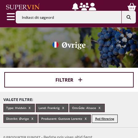
Øvrige
FILTRER
VALGTE FILTRE:
Type: Hvidvin
Land: Frankrig
Område: Alsace
Distrikt: Øvrige
Producent: Gustave Lorentz
Ryd filtrering
- Bedste pris vises altid først
0 PRODUKTER FUNDET