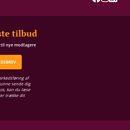
te tilbud
t til nye modtagere
EDSBREV
arkedsføring af
 kunne sende dig
 os, kan du læse
ler trække dit