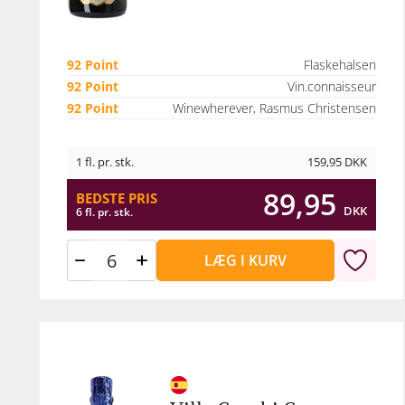
d
ca
92 Point
Flaskehalsen
92 Point
Vin.connaisseur
92 Point
Winewherever, Rasmus Christensen
1 fl. pr. stk.
159,95
DKK
89,95
BEDSTE PRIS
DKK
6 fl. pr. stk.
LÆG I KURV