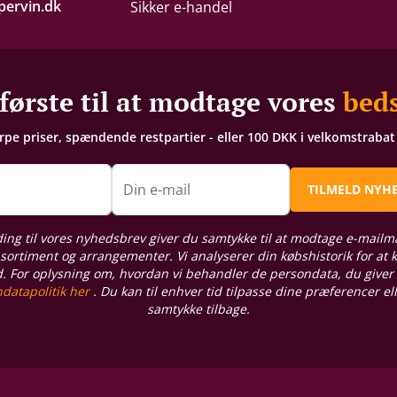
ervin.dk
Sikker e-handel
første til at modtage vores
beds
arpe priser, spændende restpartier - eller 100 DKK i velkomstraba
n
Din e-mail
TILMELD NYH
ding til vores nyhedsbrev giver du samtykke til at modtage e-mailm
sortiment og arrangementer. Vi analyserer din købshistorik for at
d. For oplysning om, hvordan vi behandler de persondata, du giver
datapolitik her
. Du kan til enhver tid tilpasse dine præferencer el
samtykke tilbage.