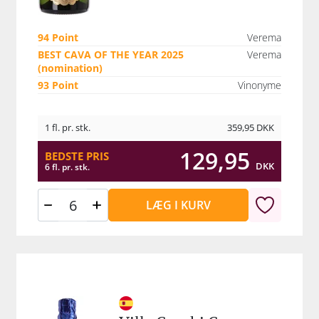
Javiers mor, Conchi, der døde i juli 2010. Hun nåede
esværre aldrig at smage og nyde resultaterne sin sø
94 Point
Verema
talanske vineventyr, men nu hyldes hun som en kilde 
BEST CAVA OF THE YEAR 2025
Verema
inspiration for klasse og elegance.
(nomination)
93 Point
Vinonyme
1 fl. pr. stk.
359,95
DKK
129,95
BEDSTE PRIS
DKK
6 fl. pr. stk.
LÆG I KURV