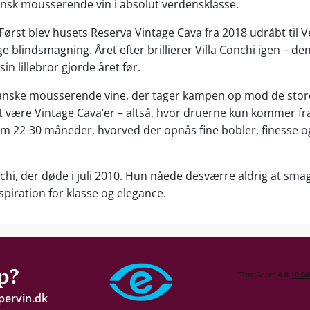
ansk mousserende vin i absolut verdensklasse.
Først blev husets Reserva Vintage Cava fra 2018 udråbt til 
e blindsmagning. Året efter brillierer Villa Conchi igen – 
 lillebror gjorde året før.
af spanske mousserende vine, der tager kampen op mod de s
at være Vintage Cava’er – altså, hvor druerne kun kommer f
 22-30 måneder, hvorved der opnås fine bobler, finesse o
onchi, der døde i juli 2010. Hun nåede desværre aldrig at sm
spiration for klasse og elegance.
p?
pervin.dk