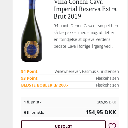
Villa Conchi Cava
Imperial Reserva Extra
Brut 2019
94 point. Denne Cava er simpelthen
så tætpakket med smag, at det er
en fornøjelse at opleve Verdens
bedste Cava i forrige årgang ved...
94 Point
Winewherever, Rasmus Christensen
93 Point
Flaskehalsen
BEDSTE BOBLER u/ 200,-
Flaskehalsen
1 fl. pr. stk.
209,95
DKK
154,95
DKK
6 fl. pr. stk.
UDSOLGT