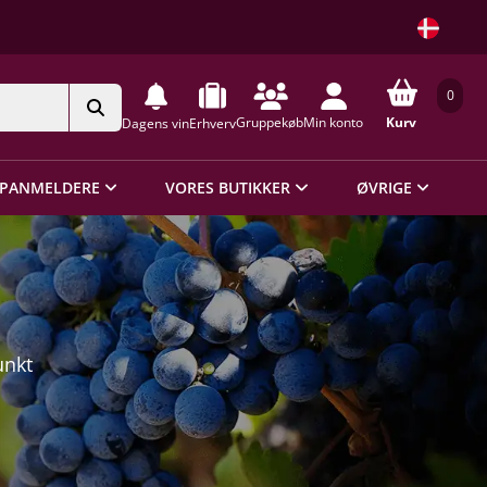
0
Gruppekøb
Min konto
Kurv
Dagens vin
Erhverv
PANMELDERE
VORES BUTIKKER
ØVRIGE
unkt
e
tas
års