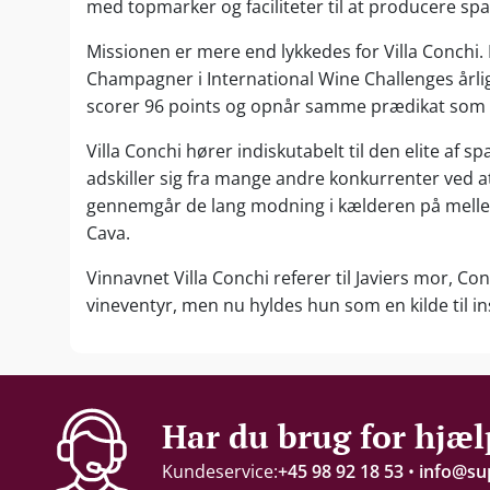
med topmarker og faciliteter til at producere sp
Missionen er mere end lykkedes for Villa Conchi. 
Champagner i International Wine Challenges årlig
scorer 96 points og opnår samme prædikat som sin
Villa Conchi hører indiskutabelt til den elite 
adskiller sig fra mange andre konkurrenter ved 
gennemgår de lang modning i kælderen på mellem
Cava.
Vinnavnet Villa Conchi referer til Javiers mor, C
vineventyr, men nu hyldes hun som en kilde til in
Har du brug for hjæl
Kundeservice:
+45 98 92 18 53
•
info@su