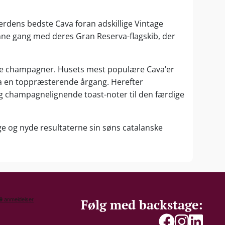
Verdens bedste Cava foran adskillige Vintage
denne gang med deres Gran Reserva-flagskib, der
tore champagner. Husets mest populære Cava’er
ra en toppræsterende årgang. Herefter
g champagnelignende toast-noter til den færdige
age og nyde resultaterne sin søns catalanske
Følg med backstage: