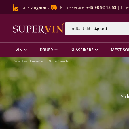
Unik
vingaranti
Kundeservice:
+45 98 92 18 53
| Erhv
VIN
DRUER
KLASSIKERE
MEST SO
Du er her:
Forside
Villa Conchi
Sid
sp
sp