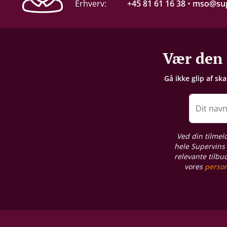
Erhverv:
+45 81 61 16 38
•
mso@sup
Vær den 
Gå ikke glip af sk
Dit nav
Ved din tilmel
hele Supervins 
relevante tilbu
vores
person