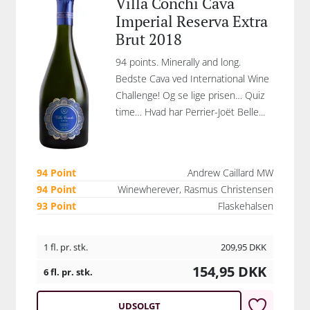
Villa Conchi Cava
Imperial Reserva Extra
Brut 2018
94 points. Minerally and long.
Bedste Cava ved International Wine
Challenge! Og se lige prisen… Quiz
time… Hvad har Perrier-Joët Belle...
94 Point
Andrew Caillard MW
94 Point
Winewherever, Rasmus Christensen
93 Point
Flaskehalsen
1 fl. pr. stk.
209,95
DKK
154,95
DKK
6 fl. pr. stk.
UDSOLGT