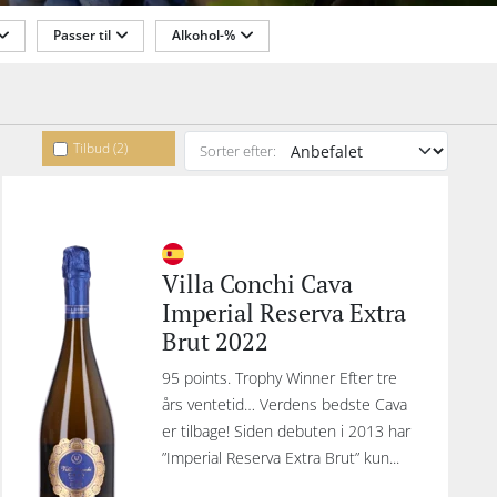
ere
Passer til
Alkohol-%
mere
va
ran
Tilbud (2)
Sorter efter:
lla
kib,
in
til
Villa Conchi Cava
n op
Imperial Reserva Extra
’er
Brut 2022
e
en
95 points. Trophy Winner Efter tre
års ventetid… Verdens bedste Cava
 der
er tilbage! Siden debuten i 2013 har
noter
”Imperial Reserva Extra Brut” kun...
 til