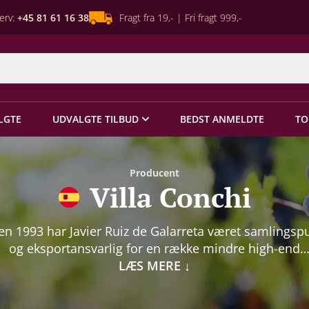
erv:
+45 81 61 16 38
Fragt fra 19,- | Fri fragt 999,-
LGTE
UDVALGTE TILBUD
BEDST ANMELDTE
TO
Producent
Villa Conchi
en 1993 har Javier Ruiz de Galarreta været samlingsp
og eksportansvarlig for en række mindre high-end
kvalitetsproducenter i Rioja Alavesa og andre førend
LÆS MERE
↓
anske vinregioner. Tyve år senere tager Javier Galarre
anske vineventyr en ny og festlig drejning. Efter flere 