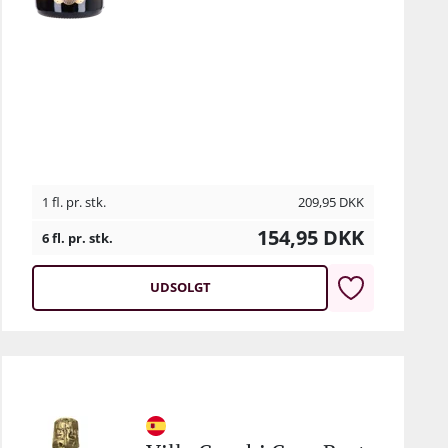
ns
til
1 fl. pr. stk.
209,95
DKK
154,95
DKK
6 fl. pr. stk.
UDSOLGT