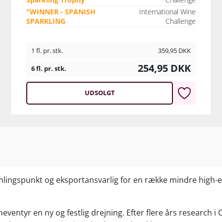
"WINNER - SPANISH
International Wine
SPARKLING
Challenge
1 fl. pr. stk.
359,95
DKK
254,95
DKK
6 fl. pr. stk.
UDSOLGT
mlingspunkt og eksportansvarlig for en række mindre high-e
ventyr en ny og festlig drejning. Efter flere års research i C