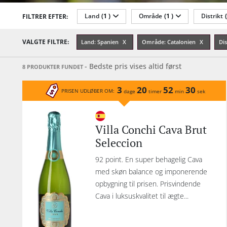
re
Land
(1 )
Område
(1 )
Distrikt
FILTRER EFTER:
mou
Årgang
Sødmegrad
Tannin
VALGTE FILTRE:
Land: Spanien
Område: Catalonien
Di
e
Vi
- Bedste pris vises altid først
8 PRODUKTER FUNDET
Ch
3
20
52
30
PRISEN UDLØBER OM:
dage
timer
min
sek
Con
d
li
Villa Conchi Cava Brut
den
Seleccion
mo
92 point. En super behagelig Cava
V
med skøn balance og imponerende
opbygning til prisen. Prisvindende
mod
Cava i luksuskvalitet til ægte...
opnå
til