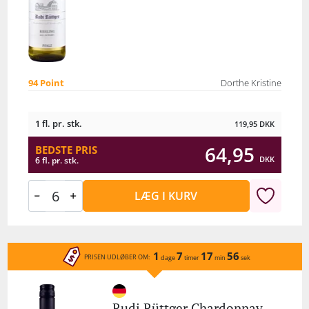
94 Point
Dorthe Kristine
1 fl. pr. stk.
119,95
DKK
64,95
BEDSTE PRIS
DKK
6 fl. pr. stk.
LÆG I KURV
1
7
17
56
PRISEN UDLØBER OM:
dage
timer
min
sek
Rudi Rüttger Chardonnay