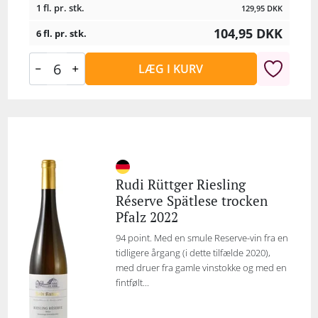
1 fl. pr. stk.
129,95
DKK
104,95
DKK
6 fl. pr. stk.
LÆG I KURV
Rudi Rüttger Riesling
Réserve Spätlese trocken
Pfalz 2022
94 point. Med en smule Reserve-vin fra en
tidligere årgang (i dette tilfælde 2020),
med druer fra gamle vinstokke og med en
fintfølt...