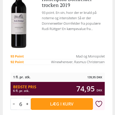
trocken 2019
93 point. En vin, hvor der er knald på
noterne og intensiteten Så er der
Donnerwetter-Dornfelder fra populære
Rudi Rüttger! En kæmpevalue fra...
93 Point
Mad og Monopolet
92 Point
Winewherever, Rasmus Christensen
1 fl. pr. stk.
139,95
DKK
74,95
BEDSTE PRIS
DKK
6 fl. pr. stk.
LÆG I KURV