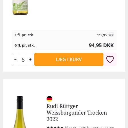
1 fl. pr. stk.
119,95
DKK
94,95
DKK
6 fl. pr. stk.
LÆG I KURV
Rudi Rüttger
Weissburgunder Trocken
2022
★★★★★ Masser af vin for pengene her