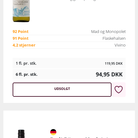
92 Point
Mad og Monopolet
91 Point
Flaskehalsen
4,2 stjerner
Vivino
1 fl. pr. stk.
119,95
DKK
94,95
DKK
6 fl. pr. stk.
UDSOLGT