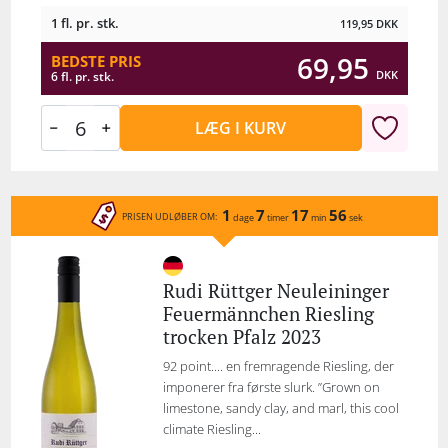
1 fl. pr. stk.
119,95
DKK
69,95
BEDSTE PRIS
DKK
6 fl. pr. stk.
LÆG I KURV
1
7
17
56
PRISEN UDLØBER OM:
dage
timer
min
sek
Rudi Rüttger Neuleininger
Feuermännchen Riesling
trocken Pfalz 2023
92 point.... en fremragende Riesling, der
imponerer fra første slurk. ”Grown on
limestone, sandy clay, and marl, this cool
climate Riesling...