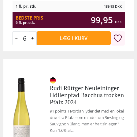
1 fl. pr. stk.
189,95
DKK
99,95
BEDSTE PRIS
DKK
6 fl. pr. stk.
LÆG I KURV
Rudi Rüttger Neuleininger
Höllenpfad Bacchus trocken
Pfalz 2024
91 points. Hvordan lyder det med en lokal
drue fra Pfalz, som minder om Riesling og
Sauvignon Blanc, men er helt sin egen?
Kun 1,6% af...