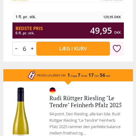
1 fl. pr. stk.
129,95
DKK
49,95
BEDSTE PRIS
DKK
6 fl. pr. stk.
LÆG I KURV
1
7
17
56
PRISEN UDLØBER OM:
dage
timer
min
sek
Rudi Rüttger Riesling "Le
Tendre" Feinherb Pfalz 2025
94 point. Den Riesling, alle kan lide. Rudi
Rüttger Riesling “Le Tendre” Feinherb
Pfalz 2025 rammer den perfekte balance
mellem friskhed og...