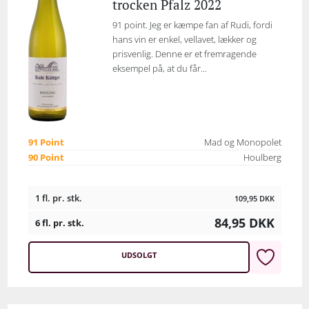
trocken Pfalz 2022
91 point. Jeg er kæmpe fan af Rudi, fordi
hans vin er enkel, vellavet, lækker og
prisvenlig. Denne er et fremragende
eksempel på, at du får...
91 Point
Mad og Monopolet
90 Point
Houlberg
1 fl. pr. stk.
109,95
DKK
84,95
DKK
6 fl. pr. stk.
UDSOLGT