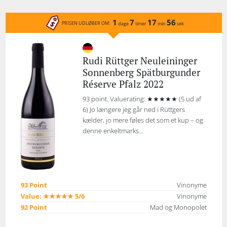
1
7
17
56
PRISEN UDLØBER OM:
dage
timer
min
sek
Rudi Rüttger Neuleininger
Sonnenberg Spätburgunder
Réserve Pfalz 2022
93 point. Valuerating: ★★★★★ (5 ud af
6) Jo længere jeg går ned i Rüttgers
kælder, jo mere føles det som et kup – og
denne enkeltmarks...
93 Point
Vinonyme
Value: ★★★★★ 5/6
Vinonyme
92 Point
Mad og Monopolet