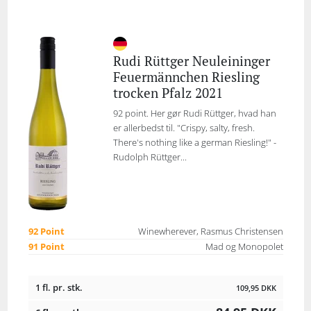
Rudi Rüttger Neuleininger
Feuermännchen Riesling
trocken Pfalz 2021
92 point. Her gør Rudi Rüttger, hvad han
er allerbedst til. "Crispy, salty, fresh.
There's nothing like a german Riesling!" -
Rudolph Rüttger...
92 Point
Winewherever, Rasmus Christensen
91 Point
Mad og Monopolet
1 fl. pr. stk.
109,95
DKK