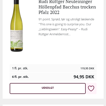
Rudi Rüttger Neuleininger
Höllenpfad Bacchus trocken
Pfalz 2022
91 point. Sprød, tør og utroligt læskende
"This one is going to surprise you. Our
„Lieblingswein". Easy-Peasy!" – Rudi
Rüttger Anmelderrost...
1 fl. pr. stk.
119,95
DKK
94,95
DKK
6 fl. pr. stk.
UDSOLGT