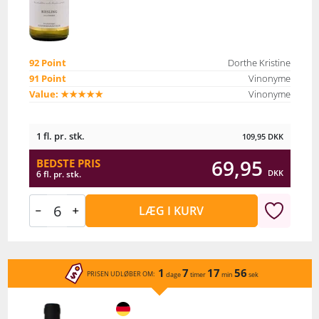
92 Point
Dorthe Kristine
91 Point
Vinonyme
Value: ★★★★★
Vinonyme
1 fl. pr. stk.
109,95
DKK
69,95
BEDSTE PRIS
DKK
6 fl. pr. stk.
LÆG I KURV
1
7
17
56
PRISEN UDLØBER OM:
dage
timer
min
sek