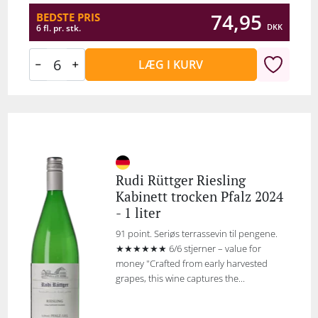
74,95
BEDSTE PRIS
DKK
6 fl. pr. stk.
LÆG I KURV
Rudi Rüttger Riesling
Kabinett trocken Pfalz 2024
- 1 liter
91 point. Seriøs terrassevin til pengene.
★★★★★★ 6/6 stjerner – value for
money "Crafted from early harvested
grapes, this wine captures the...