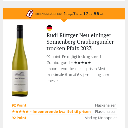
1
7
17
56
PRISEN UDLØBER OM:
dage
timer
min
sek
Rudi Rüttger Neuleininger
Sonnenberg Grauburgunder
trocken Pfalz 2023
92 point. En dejligt frisk og sprød
Grauburgunder ★★★★★ –
Imponerende kvalitet til prisen Med
maksimale 6 ud af 6 stjerner – og som
eneste...
92 Point
Flaskehalsen
★★★★★ – Imponerende kvalitet til prisen
Flaskehalsen
92 Point
Mad og Monopolet