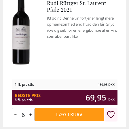
Rudi Rüttger St. Laurent
Pfalz 2021
93 point. Denne vin fortjener langt mere
opmærksomhed end hvad den får. Snyd
ikke dig selv for en energibombe af en vin,
som åbenbart ikke...
1 fl. pr. stk.
159,95
DKK
69,95
BEDSTE PRIS
DKK
6 fl. pr. stk.
LÆG I KURV