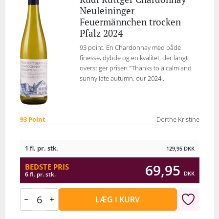
Neuleininger
Feuermännchen trocken
Pfalz 2024
93 point. En Chardonnay med både
finesse, dybde og en kvalitet, der langt
overstiger prisen "Thanks to a calm and
sunny late autumn, our 2024...
93 Point
Dorthe Kristine
1 fl. pr. stk.
129,95
DKK
69,95
BEDSTE PRIS
DKK
6 fl. pr. stk.
LÆG I KURV