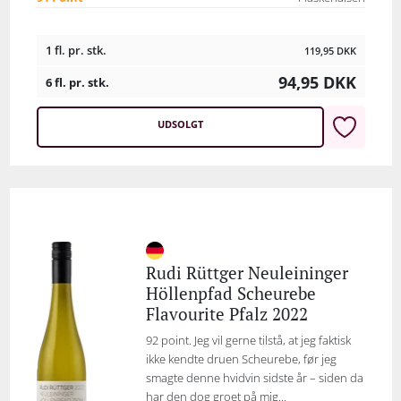
1 fl. pr. stk.
119,95
DKK
94,95
DKK
6 fl. pr. stk.
UDSOLGT
Rudi Rüttger Neuleininger
Höllenpfad Scheurebe
Flavourite Pfalz 2022
92 point. Jeg vil gerne tilstå, at jeg faktisk
ikke kendte druen Scheurebe, før jeg
smagte denne hvidvin sidste år – siden da
har den dog groet på mig...