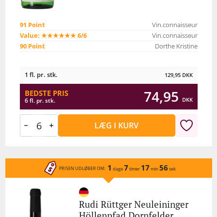
91 Point
Vin.connaisseur
Value: ★★★★★★ 6/6
Vin.connaisseur
90 Point
Dorthe Kristine
1 fl. pr. stk.
129,95
DKK
74,95
BEDSTE PRIS
DKK
6 fl. pr. stk.
LÆG I KURV
1
7
17
56
PRISEN UDLØBER OM:
dage
timer
min
sek
Rudi Rüttger Neuleininger
Höllenpfad Dornfelder