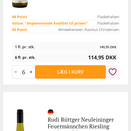
94 Point
Flaskehalsen
Value: "Imponerende kvalitet til prisen"
Flaskehalsen
93 Point
Winewherever, Rasmus Christensen
1 fl. pr. stk.
149,95
DKK
114,95
DKK
6 fl. pr. stk.
LÆG I KURV
Rudi Rüttger Neuleininger
Feuermännchen Riesling