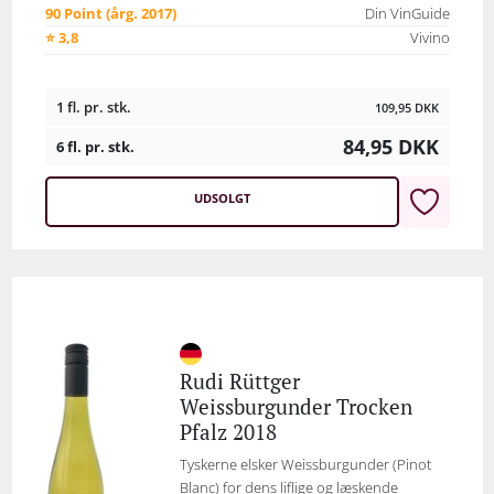
90 Point (årg. 2017)
Din VinGuide
⭐ 3,8
Vivino
1 fl. pr. stk.
109,95
DKK
84,95
DKK
6 fl. pr. stk.
UDSOLGT
Rudi Rüttger
Weissburgunder Trocken
Pfalz 2018
Tyskerne elsker Weissburgunder (Pinot
Blanc) for dens liflige og læskende