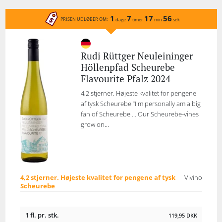
1
7
17
56
PRISEN UDLØBER OM:
dage
timer
min
sek
Rudi Rüttger Neuleininger
Höllenpfad Scheurebe
Flavourite Pfalz 2024
4,2 stjerner. Højeste kvalitet for pengene
af tysk Scheurebe “I'm personally am a big
fan of Scheurebe ... Our Scheurebe-vines
grow on...
4,2 stjerner. Højeste kvalitet for pengene af tysk
Vivino
Scheurebe
1 fl. pr. stk.
119,95
DKK