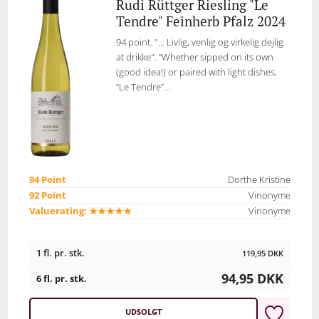
Rudi Rüttger Riesling "Le
Tendre" Feinherb Pfalz 2024
94 point. "... Livlig, venlig og virkelig dejlig
at drikke". ”Whether sipped on its own
(good idea!) or paired with light dishes,
“Le Tendre”...
94 Point
Dorthe Kristine
92 Point
Vinonyme
Valuerating: ★★★★★
Vinonyme
1 fl. pr. stk.
119,95
DKK
94,95
DKK
6 fl. pr. stk.
UDSOLGT