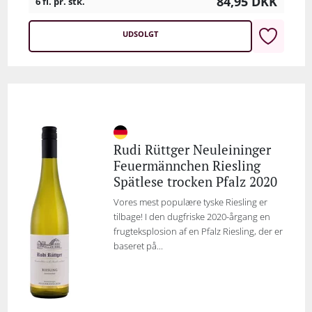
84,95
DKK
6 fl. pr. stk.
UDSOLGT
Rudi Rüttger Neuleininger
Feuermännchen Riesling
Spätlese trocken Pfalz 2020
Vores mest populære tyske Riesling er
tilbage! I den dugfriske 2020-årgang en
frugteksplosion af en Pfalz Riesling, der er
baseret på...