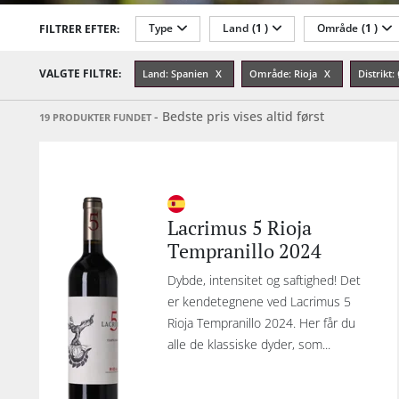
Type
Land
(1 )
Område
(1 )
FILTRER EFTER:
vi
Alkohol-%
Årgang
Sødmegrad
VALGTE FILTRE:
Land: Spanien
Område: Rioja
Distrikt
e
- Bedste pris vises altid først
19 PRODUKTER FUNDET
for
Med
bæ
som 
Lacrimus 5 Rioja
Ca
Tempranillo 2024
R
Dybde, intensitet og saftighed! Det
er kendetegnene ved Lacrimus 5
eg
Rioja Tempranillo 2024. Her får du
hvo
alle de klassiske dyder, som...
k