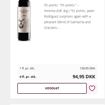
95 points. "95 points." –
Verema (tidl. årg.) "92 points. Javier
Rodriguez surprises again with a
pleasant blend of Garnacha and
Graciano....
1 fl. pr. stk.
139,95
DKK
94,95
DKK
6 fl. pr. stk.
UDSOLGT