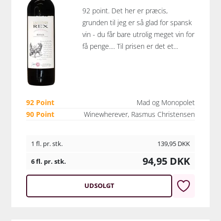
92 point. Det her er præcis,
grunden til jeg er så glad for spansk
vin - du får bare utrolig meget vin for
få penge.... Til prisen er det et...
92 Point
Mad og Monopolet
90 Point
Winewherever, Rasmus Christensen
1 fl. pr. stk.
139,95
DKK
94,95
DKK
6 fl. pr. stk.
UDSOLGT