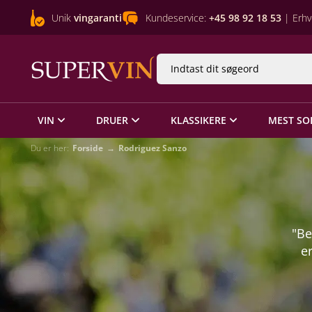
Unik
vingaranti
Kundeservice:
+45 98 92 18 53
| Erhv
VIN
DRUER
KLASSIKERE
MEST SO
Du er her:
Forside
Rodriguez Sanzo
"Be
er
dr
e
st