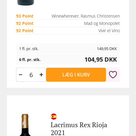
instrukser. Som bevis for vinenes ekstremt høje klass
optræder Rodriguez Sanzo på listen over de 100 mes
93 Point
Winewherever, Rasmus Christensen
prisvindende vinerier i verden.
92 Point
Mad og Monopolet
92 Point
Vivir el Vino
1 fl. pr. stk.
149,95
DKK
104,95
DKK
6 fl. pr. stk.
LÆG I KURV
Lacrimus Rex Rioja
2021