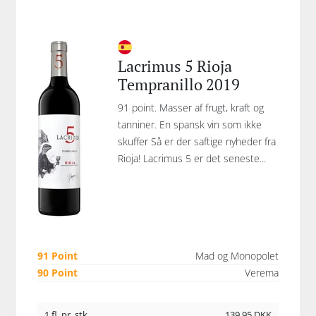
Lacrimus 5 Rioja
Tempranillo 2019
91 point. Masser af frugt, kraft og
tanniner. En spansk vin som ikke
skuffer Så er der saftige nyheder fra
Rioja! Lacrimus 5 er det seneste...
91 Point
Mad og Monopolet
90 Point
Verema
1 fl. pr. stk.
139,95
DKK