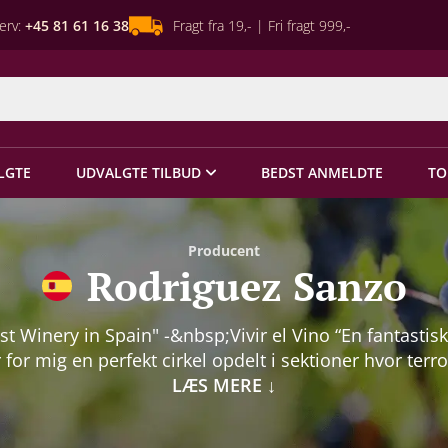
erv:
+45 81 61 16 38
Fragt fra 19,- | Fri fragt 999,-
LGTE
UDVALGTE TILBUD
BEDST ANMELDTE
TO
Producent
Rodriguez Sanzo
st Winery in Spain" -&nbsp;Vivir el Vino “En fantastisk
 for mig en perfekt cirkel opdelt i sektioner hvor terro
uetypen, klimaet og vinmageren tilsammen smeder 
LÆS MERE
↓
ndelige resultat.” – Javier Rodriguez Som en af Spanie
ørste rødvine er Tempranillo-flagskibet El Teso fra 140