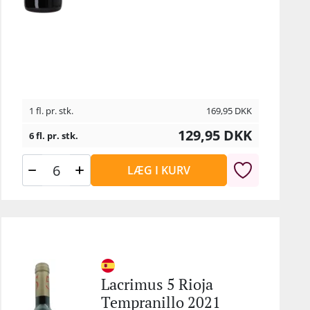
e
t
1 fl. pr. stk.
169,95
DKK
129,95
DKK
6 fl. pr. stk.
LÆG I KURV
Lacrimus 5 Rioja
Tempranillo 2021