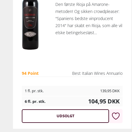
Den første Rioja på Amarone-
metoden! Og sikken crowdpleaser:
"Spaniens bedste vinproducent
2014" har skabt en Rioja, som alle vil
elske betingelsesløst...
94 Point
Best Italian Wines Annuario
1 fl. pr. stk.
139,95
DKK
104,95
DKK
6 fl. pr. stk.
UDSOLGT