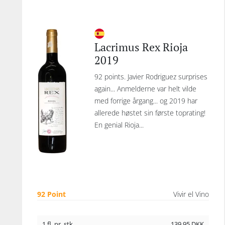
Lacrimus Rex Rioja
2019
92 points. Javier Rodriguez surprises
again... Anmelderne var helt vilde
med forrige årgang... og 2019 har
allerede høstet sin første toprating!
En genial Rioja...
92 Point
Vivir el Vino
1 fl. pr. stk.
139,95
DKK