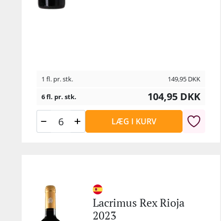
1 fl. pr. stk.
149,95
DKK
104,95
DKK
6 fl. pr. stk.
LÆG I KURV
Lacrimus Rex Rioja
2023