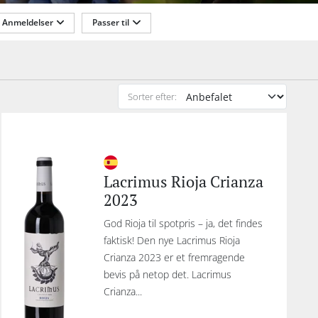
n
Anmeldelser
Passer til
 er
i
n.
n
003.
Sorter efter:
k og
jre
en er
Lacrimus Rioja Crianza
yse
2023
er
God Rioja til spotpris – ja, det findes
faktisk! Den nye Lacrimus Rioja
de,
Crianza 2023 er et fremragende
ligt
bevis på netop det. Lacrimus
es
Crianza...
e