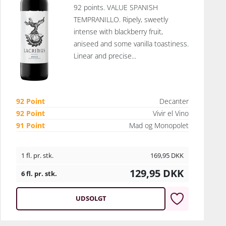
92 points. VALUE SPANISH
TEMPRANILLO. Ripely, sweetly
intense with blackberry fruit,
aniseed and some vanilla toastiness.
Linear and precise...
92 Point
Decanter
92 Point
Vivir el Vino
91 Point
Mad og Monopolet
1 fl. pr. stk.
169,95
DKK
129,95
DKK
6 fl. pr. stk.
UDSOLGT