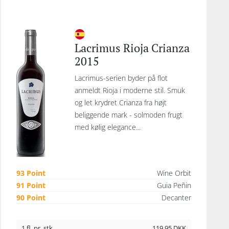
Lacrimus Rioja Crianza
2015
Lacrimus-serien byder på flot
anmeldt Rioja i moderne stil. Smuk
og let krydret Crianza fra højt
beliggende mark - solmoden frugt
med kølig elegance...
93 Point
Wine Orbit
91 Point
Guia Peñin
90 Point
Decanter
1 fl. pr. stk.
119,95
DKK