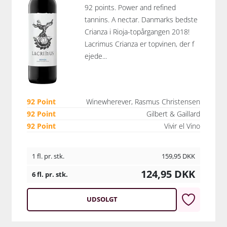
92 points. Power and refined
tannins. A nectar. Danmarks bedste
Crianza i Rioja-topårgangen 2018!
Lacrimus Crianza er topvinen, der f
ejede...
92 Point
Winewherever, Rasmus Christensen
92 Point
Gilbert & Gaillard
92 Point
Vivir el Vino
1 fl. pr. stk.
159,95
DKK
124,95
DKK
6 fl. pr. stk.
UDSOLGT