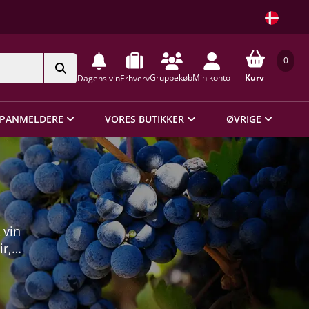
0
Gruppekøb
Min konto
Kurv
Dagens vin
Erhverv
PANMELDERE
VORES BUTIKKER
ØVRIGE
 vin
ir,
det
ns
 år