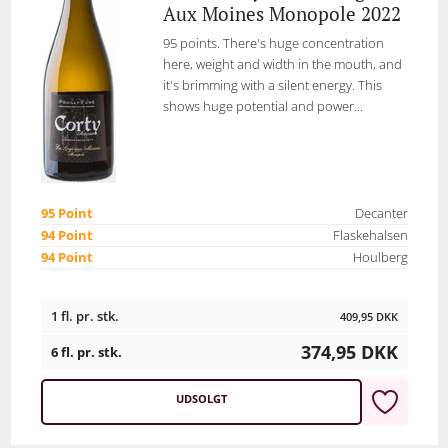
Aux Moines Monopole 2022
95 points. There's huge concentration
here, weight and width in the mouth, and
it's brimming with a silent energy. This
shows huge potential and power...
95 Point
Decanter
94 Point
Flaskehalsen
94 Point
Houlberg
1 fl. pr. stk.
409,95
DKK
374,95
DKK
6 fl. pr. stk.
UDSOLGT