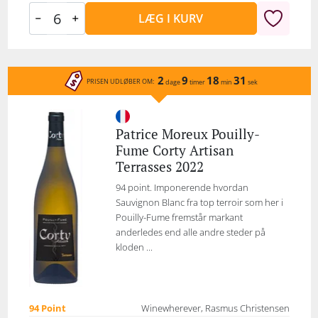
LÆG I KURV
2
9
18
31
PRISEN UDLØBER OM:
dage
timer
min
sek
Patrice Moreux Pouilly-
Fume Corty Artisan
Terrasses 2022
94 point. Imponerende hvordan
Sauvignon Blanc fra top terroir som her i
Pouilly-Fume fremstår markant
anderledes end alle andre steder på
kloden ...
94 Point
Winewherever, Rasmus Christensen