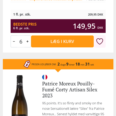
1 fl. pr. stk.
209,95
DKK
149,95
BEDSTE PRIS
DKK
6 fl. pr. stk.
LÆG I KURV
2
9
18
31
PRISEN UDLØBER OM:
dage
timer
min
sek
Patrice Moreux Pouilly-
Fumé Corty Artisan Silex
2023
95 points. It's so flinty and smoky on the
nose Sensationelt lækre "Silex" fra Patrice
Moreux... Senest hyldet med vanvittige 95