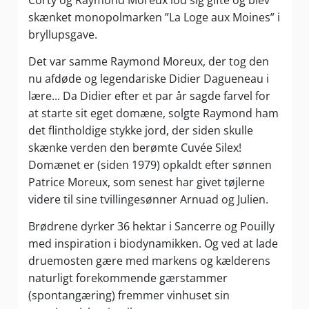
Corty og Raymond Moreux lod sig gifte og blev
skænket monopolmarken ”La Loge aux Moines” i
bryllupsgave.
Det var samme Raymond Moreux, der tog den
nu afdøde og legendariske Didier Dagueneau i
lære... Da Didier efter et par år sagde farvel for
at starte sit eget domæne, solgte Raymond ham
det flintholdige stykke jord, der siden skulle
skænke verden den berømte Cuvée Silex!
Domænet er (siden 1979) opkaldt efter sønnen
Patrice Moreux, som senest har givet tøjlerne
videre til sine tvillingesønner Arnuad og Julien.
Brødrene dyrker 36 hektar i Sancerre og Pouilly
med inspiration i biodynamikken. Og ved at lade
druemosten gære med markens og kælderens
naturligt forekommende gærstammer
(spontangæring) fremmer vinhuset sin