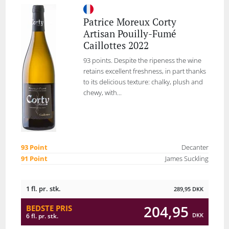
Patrice Moreux Corty
Artisan Pouilly-Fumé
Caillottes 2022
93 points. Despite the ripeness the wine
retains excellent freshness, in part thanks
to its delicious texture: chalky, plush and
chewy, with...
93 Point
Decanter
91 Point
James Suckling
1 fl. pr. stk.
289,95
DKK
204,95
BEDSTE PRIS
DKK
6 fl. pr. stk.