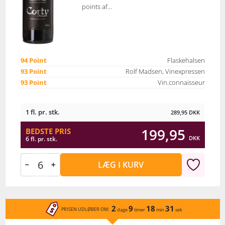
points af...
94 Point
Flaskehalsen
93 Point
Rolf Madsen, Vinexpressen
93 Point
Vin.connaisseur
1 fl. pr. stk.
289,95
DKK
199,95
BEDSTE PRIS
DKK
6 fl. pr. stk.
LÆG I KURV
2
9
18
31
PRISEN UDLØBER OM:
dage
timer
min
sek