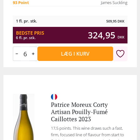
93 Point
James Suckling
1 fl. pr. stk.
509,95
DKK
324,95
BEDSTE PRIS
DKK
6 fl. pr. stk.
LÆG I KURV
Patrice Moreux Corty
Artisan Pouilly-Fumé
Caillottes 2023
17,5 points. This wine draws such a fast,
firm, focused line of flavour from start to