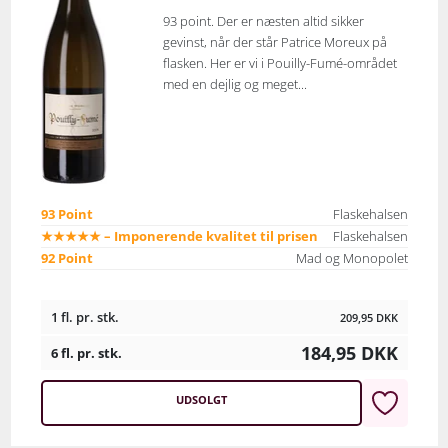
93 point. Der er næsten altid sikker
gevinst, når der står Patrice Moreux på
flasken. Her er vi i Pouilly-Fumé-området
med en dejlig og meget...
93 Point
Flaskehalsen
★★★★★ – Imponerende kvalitet til prisen
Flaskehalsen
92 Point
Mad og Monopolet
1 fl. pr. stk.
209,95
DKK
184,95
DKK
6 fl. pr. stk.
UDSOLGT