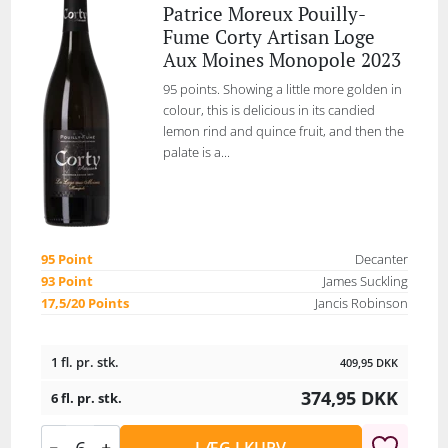
Patrice Moreux Pouilly-
Fume Corty Artisan Loge
Aux Moines Monopole 2023
95 points. Showing a little more golden in
colour, this is delicious in its candied
lemon rind and quince fruit, and then the
palate is a...
95 Point
Decanter
93 Point
James Suckling
17,5/20 Points
Jancis Robinson
1 fl. pr. stk.
409,95
DKK
374,95
DKK
6 fl. pr. stk.
LÆG I KURV