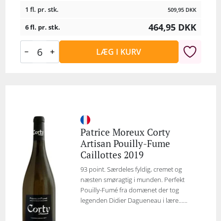
1 fl. pr. stk.
509,95
DKK
464,95
DKK
6 fl. pr. stk.
LÆG I KURV
Patrice Moreux Corty
Artisan Pouilly-Fume
Caillottes 2019
93 point. Særdeles fyldig, cremet og
næsten smøragtig i munden. Perfekt
Pouilly-Fumé fra domænet der tog
legenden Didier Dagueneau i lære......